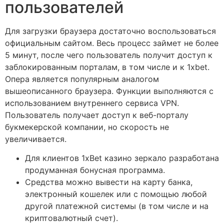
пользователей
Для загрузки браузера достаточно воспользоваться
официальным сайтом. Весь процесс займет не более
5 минут, после чего пользователь получит доступ к
заблокированным порталам, в том числе и к 1xbet.
Опера является популярным аналогом
вышеописанного браузера. Функции выполняются с
использованием внутреннего сервиса VPN.
Пользователь получает доступ к веб-порталу
букмекерской компании, но скорость не
увеличивается.
Для клиентов 1xBet казино зеркало разработана
продуманная бонусная программа.
Средства можно вывести на карту банка,
электронный кошелек или с помощью любой
другой платежной системы (в том числе и на
криптовалютный счет).