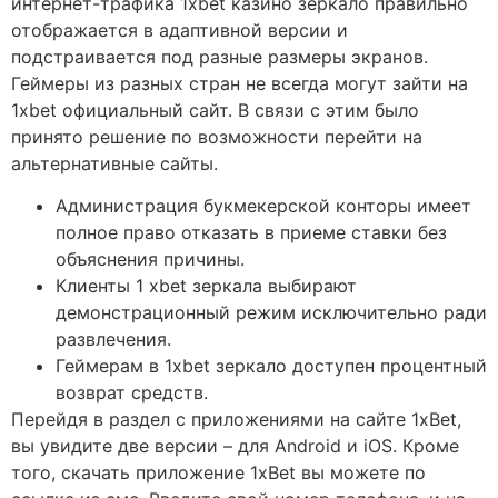
интернет-трафика 1xbet казино зеркало правильно
отображается в адаптивной версии и
подстраивается под разные размеры экранов.
Геймеры из разных стран не всегда могут зайти на
1xbet официальный сайт. В связи с этим было
принято решение по возможности перейти на
альтернативные сайты.
Администрация букмекерской конторы имеет
полное право отказать в приеме ставки без
объяснения причины.
Клиенты 1 xbet зеркала выбирают
демонстрационный режим исключительно ради
развлечения.
Геймерам в 1xbet зеркало доступен процентный
возврат средств.
Перейдя в раздел с приложениями на сайте 1xBet,
вы увидите две версии – для Android и iOS. Кроме
того, скачать приложение 1xBet вы можете по