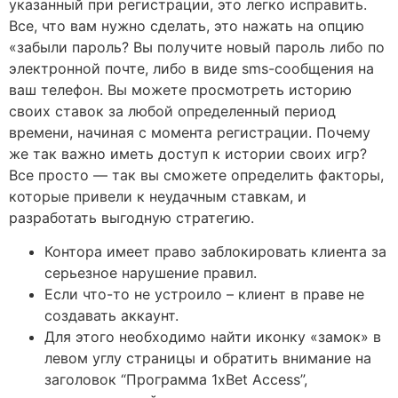
указанный при регистрации, это легко исправить.
Все, что вам нужно сделать, это нажать на опцию
«забыли пароль? Вы получите новый пароль либо по
электронной почте, либо в виде sms-сообщения на
ваш телефон. Вы можете просмотреть историю
своих ставок за любой определенный период
времени, начиная с момента регистрации. Почему
же так важно иметь доступ к истории своих игр?
Все просто — так вы сможете определить факторы,
которые привели к неудачным ставкам, и
разработать выгодную стратегию.
Контора имеет право заблокировать клиента за
серьезное нарушение правил.
Если что-то не устроило – клиент в праве не
создавать аккаунт.
Для этого необходимо найти иконку «замок» в
левом углу страницы и обратить внимание на
заголовок “Программа 1xBet Access”,