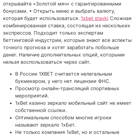
открывайте «Золотой мяч» с гарантированными
бонусами. • Открыть меню и выбрать валюту,
которая будет использоваться.
1xbet stavki
Сложная
комбинированная ставка, состоящая из нескольких
экспрессов. Подходит только экспертам
беттинговой индустрии, которые знают все аспекты
точного прогноза и хотят заработать побольше
денег. Наличие дополнительных опций, которыми
нельзя воспользоваться через сайт.
В России 1XBET считается нелегальным
букмекером, у него нет лицензии ФНС.
Просмотр онлайн-трансляций спортивных
мероприятий.
1xBet казино зеркало мобильный сайт не имеет
собственной ссылки.
Оптимальным способом многие игроки
называют зеркало 1xБет.
Не только компания 1xBet, но и остальные