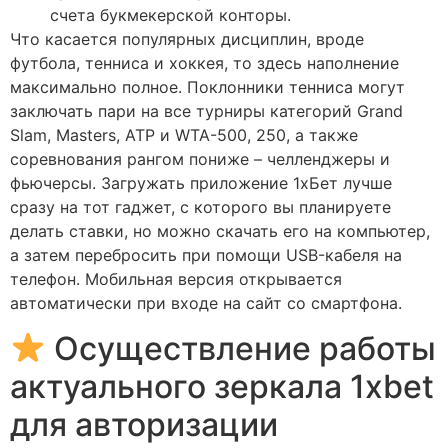
счета букмекерской конторы.
Что касается популярных дисциплин, вроде
футбола, тенниса и хоккея, то здесь наполнение
максимально полное. Поклонники тенниса могут
заключать пари на все турниры категорий Grand
Slam, Masters, ATP и WTA-500, 250, а также
соревнования рангом пониже – челленджеры и
фьючерсы. Загружать приложение 1xБет лучше
сразу на тот гаджет, с которого вы планируете
делать ставки, но можно скачать его на компьютер,
а затем перебросить при помощи USB-кабеля на
телефон. Мобильная версия открывается
автоматически при входе на сайт со смартфона.
Осуществление работы
актуального зеркала 1xbet
для авторизации