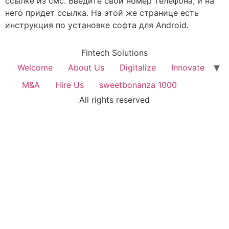
ссылке из смс. Введите свой номер телефона, и на
него придет ссылка. На этой же странице есть
инструкция по установке софта для Android.
Fintech Solutions
Welcome
About Us
Digitalize
Innovate
M&A
Hire Us
sweetbonanza 1000
All rights reserved