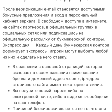
После верификации e-mail становятся доступными
бонусные предложения и вход в персональный
кабинет зеркала. В свободном доступе в интернете,
на сайтах партнеров, в официальный группах в
социальных сетях или подписавшись на
официальную рассылку от букмекерской конторы.
Экспресс дня — Каждый день букмекерская контора
формирует экспрессы, игроки могут выбрать любой
из них и сделать на него ставку.
В сравнении с основной страницей, которая
включает в своем названии наименование
бренда и доменный адрес «.com», ip-вдрес
вторичного сайта имеет некоторые отличия.
Вы получите новый пароль либо по
электронной почте, либо в виде sms-сообщения
на ваш телефон.
Причиной блокировки является не то, что они