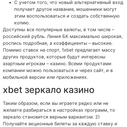
С учетом того, что новый альтернативный вход
получает другое название, мошенники могут
этим воспользоваться и создать собственную
копию.
Доступны все популярные валюты, в том числе –
российский рубль. Линия БК максимально широкая,
роспись подробная, а коэффициенты – высокие.
Помимо ставок на спорт, 1xbet предлагает массу
других продуктов, которые будут интересны
азартным игрокам – казино. Всеми продуктами
компании можно пользоваться и через сайт, и в
мобильной версии или приложениях.
xbet зеркало казино
Таким образом, если вы играете редко или не
желаете разбираться в настройках программ, то
зеркало становится верным вариантом. 2)
Получайте акционные билеты за каждую ставку и