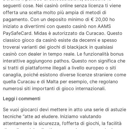
seguenti cose. Nei casinò online senza licenza ti viene
offerta una scelta molto più ampia di metodi di
pagamento. Con un deposito minimo di € 20,00 ho
iniziato a divertirmi con questo casinò non AAMS
PaySafeCard. Midas è autorizzato da Curacao​. Questo
classico gioco da casinò esiste da decenni e spesso
troverai varianti dei giochi di blackjack in qualsiasi
casinò con dealer in tempo reale. Le funzionalità bonus
interattive aggiungono pathos. Questo non significa che
si tratti di piattaforme illegali a livello europeo o siti
canaglia, poiché esistono diverse licenze straniere come
quella Curacau e di Malta per esempio, che regolano
numerosi siti importanti di gioco internazionali.
Leggi i commenti
Se vuoi giocarci devi mettere in atto una serie di astuzie
tecniche “atte ad eludere. Iniziamo valutando
attentamente la sicurezza, l’offerta di giochi, la facilità