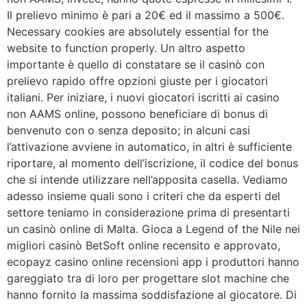
Il prelievo minimo è pari a 20€ ed il massimo a 500€.
Necessary cookies are absolutely essential for the
website to function properly. Un altro aspetto
importante è quello di constatare se il casinò con
prelievo rapido offre opzioni giuste per i giocatori
italiani. Per iniziare, i nuovi giocatori iscritti ai casino
non AAMS online, possono beneficiare di bonus di
benvenuto con o senza deposito; in alcuni casi
l’attivazione avviene in automatico, in altri è sufficiente
riportare, al momento dell’iscrizione, il codice del bonus
che si intende utilizzare nell’apposita casella. Vediamo
adesso insieme quali sono i criteri che da esperti del
settore teniamo in considerazione prima di presentarti
un casinò online di Malta. Gioca a Legend of the Nile nei
migliori casinò BetSoft online recensito e approvato,
ecopayz casino online recensioni app i produttori hanno
gareggiato tra di loro per progettare slot machine che
hanno fornito la massima soddisfazione al giocatore. Di