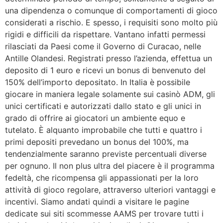
una dipendenza o comunque di comportamenti di gioco
considerati a rischio. E spesso, i requisiti sono molto più
rigidi e difficili da rispettare. Vantano infatti permessi
rilasciati da Paesi come il Governo di Curacao, nelle
Antille Olandesi. Registrati presso l’azienda, effettua un
deposito di 1 euro e ricevi un bonus di benvenuto del
150% dell’importo depositato. In Italia è possibile
giocare in maniera legale solamente sui casinò ADM, gli
unici certificati e autorizzati dallo stato e gli unici in
grado di offrire ai giocatori un ambiente equo e
tutelato. È alquanto improbabile che tutti e quattro i
primi depositi prevedano un bonus del 100%, ma
tendenzialmente saranno previste percentuali diverse
per ognuno. Il non plus ultra del piacere è il programma
fedeltà, che ricompensa gli appassionati per la loro
attività di gioco regolare, attraverso ulteriori vantaggi e
incentivi. Siamo andati quindi a visitare le pagine
dedicate sui siti scommesse AAMS per trovare tutti i