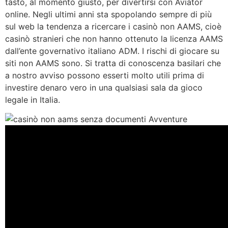
tasto, al momento giusto, per divertirsi con Aviator
online. Negli ultimi anni sta spopolando sempre di più
sul web la tendenza a ricercare i casinò non AAMS, cioè
casinò stranieri che non hanno ottenuto la licenza AAMS
dall’ente governativo italiano ADM. I rischi di giocare su
siti non AAMS sono. Si tratta di conoscenza basilari che
a nostro avviso possono esserti molto utili prima di
investire denaro vero in una qualsiasi sala da gioco
legale in Italia.