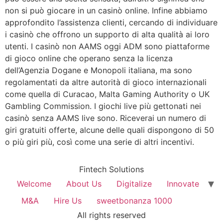
non si può giocare in un casinò online. Infine abbiamo
approfondito l’assistenza clienti, cercando di individuare
i casinò che offrono un supporto di alta qualità ai loro
utenti. I casinò non AAMS oggi ADM sono piattaforme
di gioco online che operano senza la licenza
dell’Agenzia Dogane e Monopoli italiana, ma sono
regolamentati da altre autorità di gioco internazionali
come quella di Curacao, Malta Gaming Authority o UK
Gambling Commission. I giochi live più gettonati nei
casinò senza AAMS live sono. Riceverai un numero di
giri gratuiti offerte, alcune delle quali dispongono di 50
o più giri più, così come una serie di altri incentivi.
Fintech Solutions
Welcome
About Us
Digitalize
Innovate
M&A
Hire Us
sweetbonanza 1000
All rights reserved