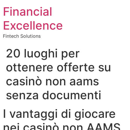
Financial
Excellence
Fintech Solutions
20 luoghi per
ottenere offerte su
casinò non aams
senza documenti
I vantaggi di giocare
nei casinò non AAMS