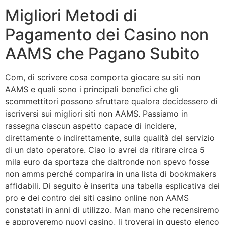
Migliori Metodi di
Pagamento dei Casino non
AAMS che Pagano Subito
Com, di scrivere cosa comporta giocare su siti non
AAMS e quali sono i principali benefici che gli
scommettitori possono sfruttare qualora decidessero di
iscriversi sui migliori siti non AAMS. Passiamo in
rassegna ciascun aspetto capace di incidere,
direttamente o indirettamente, sulla qualità del servizio
di un dato operatore. Ciao io avrei da ritirare circa 5
mila euro da sportaza che daltronde non spevo fosse
non amms perché comparira in una lista di bookmakers
affidabili. Di seguito è inserita una tabella esplicativa dei
pro e dei contro dei siti casino online non AAMS
constatati in anni di utilizzo. Man mano che recensiremo
e approveremo nuovi casino, li troverai in questo elenco