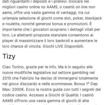
dati riguardanti i depositi e i prelievi. Giocare nei
migliori casino online no AAMS, o casinò on line non
aams, offre una vasta gamma di vantaggi, tra cui
un’ampia selezione di giochi come slot, poker, blackjack
e roulette, nonché generosi bonus e promozioni. È
importante che i giocatori scoprano i dettagli vitali per
loro. Le allettanti proposte stanziate consentono ai
player di massimizzare il loro bankroll e aumentare le
loro chance di vincita. Giochi LIVE Disponibili.
Tizy
Ciao Tonino, grazie per le info. Ma è in seguito alle
nuove modifiche legislative sul settore gambling nel
2010 che Fabrizio ha deciso di immergersi totalmente
nel gioco d’azzardo e nelle scommesse. Bonus 1° Dep
Max: 2000€. Ecco la nostra guida con tutti i segreti del
codice casino. Accesso a Giochi di Qualità: I casinò
AAMS offrono una vasta gamma di giochi di alta