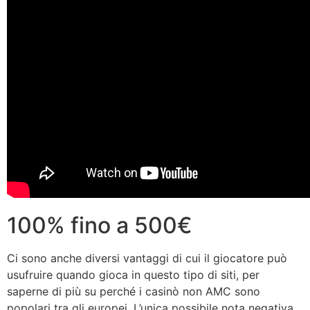
100% fino a 500€
Ci sono anche diversi vantaggi di cui il giocatore può
usufruire quando gioca in questo tipo di siti, per
saperne di più su perché i casinò non AMC sono
popolari tra gli europei. L’unica possibile nota negativa