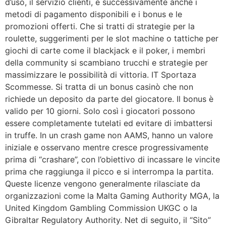
d’uso, il servizio clienti, e successivamente anche i
metodi di pagamento disponibili e i bonus e le
promozioni offerti. Che si tratti di strategie per la
roulette, suggerimenti per le slot machine o tattiche per
giochi di carte come il blackjack e il poker, i membri
della community si scambiano trucchi e strategie per
massimizzare le possibilità di vittoria. IT Sportaza
Scommesse. Si tratta di un bonus casinò che non
richiede un deposito da parte del giocatore. Il bonus è
valido per 10 giorni. Solo così i giocatori possono
essere completamente tutelati ed evitare di imbattersi
in truffe. In un crash game non AAMS, hanno un valore
iniziale e osservano mentre cresce progressivamente
prima di “crashare”, con l’obiettivo di incassare le vincite
prima che raggiunga il picco e si interrompa la partita.
Queste licenze vengono generalmente rilasciate da
organizzazioni come la Malta Gaming Authority MGA, la
United Kingdom Gambling Commission UKGC o la
Gibraltar Regulatory Authority. Net di seguito, il “Sito”