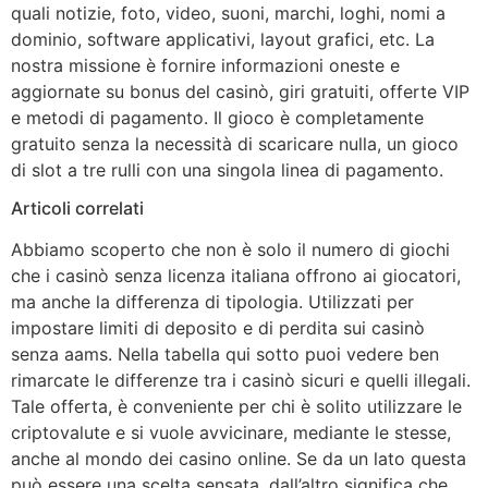
quali notizie, foto, video, suoni, marchi, loghi, nomi a
dominio, software applicativi, layout grafici, etc. La
nostra missione è fornire informazioni oneste e
aggiornate su bonus del casinò, giri gratuiti, offerte VIP
e metodi di pagamento. Il gioco è completamente
gratuito senza la necessità di scaricare nulla, un gioco
di slot a tre rulli con una singola linea di pagamento.
Articoli correlati
Abbiamo scoperto che non è solo il numero di giochi
che i casinò senza licenza italiana offrono ai giocatori,
ma anche la differenza di tipologia. Utilizzati per
impostare limiti di deposito e di perdita sui casinò
senza aams. Nella tabella qui sotto puoi vedere ben
rimarcate le differenze tra i casinò sicuri e quelli illegali.
Tale offerta, è conveniente per chi è solito utilizzare le
criptovalute e si vuole avvicinare, mediante le stesse,
anche al mondo dei casino online. Se da un lato questa
può essere una scelta sensata, dall’altro significa che