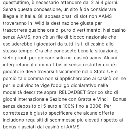
quest’ultimo, è necessario attendere dai 2 ai 4 giorni.
Senza questa concessione, un sito è da considerare
illegale in Italia. Gli appassionati di slot non AAMS
troveranno in iWild la destinazione giusta per
trascorrere qualche ora di puro divertimento. Nel casinò
senza AAMS, non c’è un file di blocco nazionale che
escluderebbe i giocatori da tutti i siti di casinò allo
stesso tempo. Ora che conoscete bene la situazione,
siete pronti per giocare solo nei casinò aams. Alcuni
interpretano il comma 1 bis in senso restrittivo cioè il
giocatore deve trovarsi fisicamente nello Stato UE e
perciò tale comma non si applicherebbe ai casinò online
per le cui vincite vige l’obbligo dichiarativo nelle
modalità descritte sopra. RELOADBET Storico sito di
giochi internazionale Sezione con Gratta e Vinci – Bonus
senza deposito di 5 euro e 100% fino a 300€. Per
correttezza è giusto specificare che alcune offerte
includono requisiti di scommessa più elevati rispetto ai
bonus rilasciati dai casinò di AAMS.