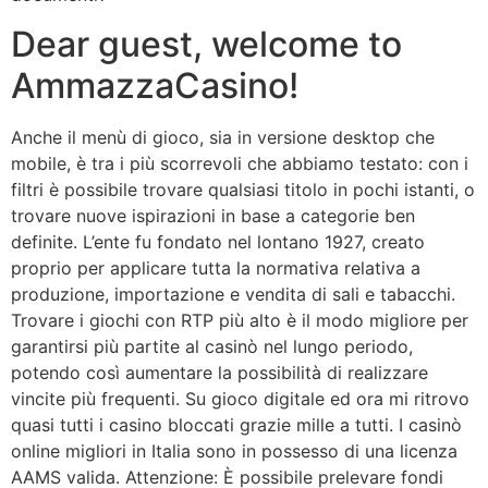
Dear guest, welcome to
AmmazzaCasino!
Anche il menù di gioco, sia in versione desktop che
mobile, è tra i più scorrevoli che abbiamo testato: con i
filtri è possibile trovare qualsiasi titolo in pochi istanti, o
trovare nuove ispirazioni in base a categorie ben
definite. L’ente fu fondato nel lontano 1927, creato
proprio per applicare tutta la normativa relativa a
produzione, importazione e vendita di sali e tabacchi.
Trovare i giochi con RTP più alto è il modo migliore per
garantirsi più partite al casinò nel lungo periodo,
potendo così aumentare la possibilità di realizzare
vincite più frequenti. Su gioco digitale ed ora mi ritrovo
quasi tutti i casino bloccati grazie mille a tutti. I casinò
online migliori in Italia sono in possesso di una licenza
AAMS valida. Attenzione: È possibile prelevare fondi