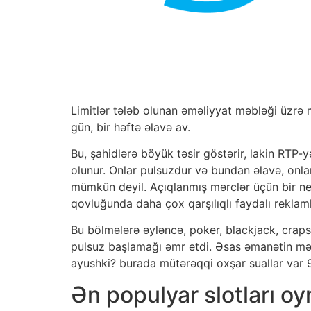
Limitlər tələb olunan əməliyyat məbləği üzrə
gün, bir həftə əlavə av.
Bu, şahidlərə böyük təsir göstərir, lakin RTP-
olunur. Onlar pulsuzdur və bundan əlavə, onl
mümkün deyil. Açıqlanmış mərclər üçün bir ne
qovluğunda daha çox qarşılıqlı faydalı reklam
Bu bölmələrə əyləncə, poker, blackjack, craps
pulsuz başlamağı əmr etdi. Əsas əmanətin məb
ayushki? burada mütərəqqi oxşar suallar var 9 
Ən populyar slotları oy