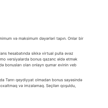
inimum və maksimum dəyərləri tapın. Onlar bir
lans hesabatında sikkə virtual pulla əvəz
Demo versiyalarda bonus qazanc əldə etmək
də bonusları olan onlayn qumar evinin veb
rında Tanrı qeydiyyat olmadan bonus sayəsində
 çoxaltmaq və imzalamaq. Seçilən qoşuldu,