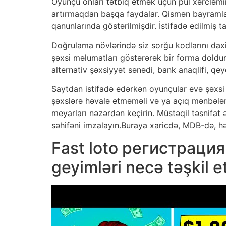
Oyunçu onları tətbiq etmək üçün pul xərcləmi
artırmaqdan başqa faydalar. Qismən bayramlar
qanunlarında göstərilmişdir. İstifadə edilmiş tam
Doğrulama növlərində siz sorğu kodlarını daxil
şəxsi məlumatları göstərərək bir forma doldur
alternativ şəxsiyyət sənədi, bank anaqlifi, qey
Saytdan istifadə edərkən oyunçular evə şəxsi
şəxslərə həvalə etməməli və ya açıq mənbələrd
meyarları nəzərdən keçirin. Müstəqil təsnifa
səhifəni imzalayın.Buraya xaricdə, MDB-də, hə
Fast loto регистрация:
geyimləri necə təşkil e