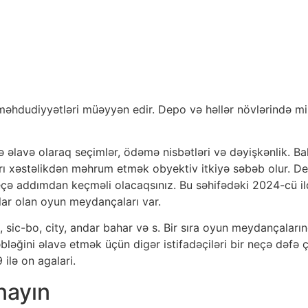
 məhdudiyyətləri müəyyən edir. Depo və həllər növlərində m
yə əlavə olaraq seçimlər, ödəmə nisbətləri və dəyişkənlik. Ba
arı xəstəlikdən məhrum etmək obyektiv itkiyə səbəb olur. 
çə addımdan keçməli olacaqsınız. Bu səhifədəki 2024-cü il
lar olan oyun meydançaları var.
, sic-bo, city, andar bahar və s. Bir sıra oyun meydançala
ləğini əlavə etmək üçün digər istifadəçiləri bir neçə dəfə
ilə on agalari.
nayın