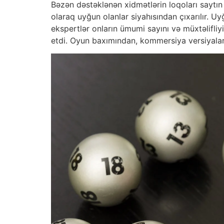
Bəzən dəstəklənən xidmətlərin loqoları saytın 
olaraq uyğun olanlar siyahısından çıxarılır. U
ekspertlər onların ümumi sayını və müxtəlifli
etdi. Oyun baxımından, kommersiya versiyaları 