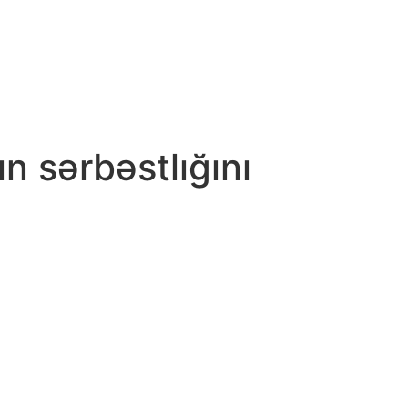
n sərbəstlığını