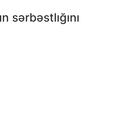
n sərbəstlığını