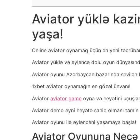
Aviator yüklə kazi
yaşa!
Online aviator oynamaq üçün ən yeni təcrübən
Aviator yüklə və əyləncə dolu oyun dünyasınd
Aviator oyunu Azərbaycan bazarında sevilən bi
1xbet aviator oynamağın en gözəl ünvanı!
Aviator
aviator game
oyna və heyətini uçuşlarl
Aviator demo eyni heyətə sahib olmanı təmin 
Aviator oyunu ilə əyləncəni yaşamaya başla!
Aviator Oyununa Necə 