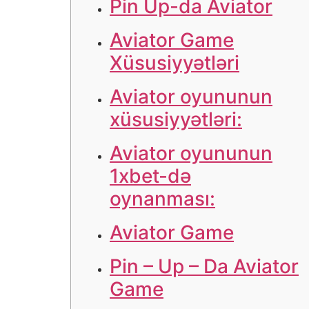
Pin Up-da Aviator
Aviator Game
Xüsusiyyətləri
Aviator oyununun
xüsusiyyətləri:
Aviator oyununun
1xbet-də
oynanması:
Aviator Game
Pin – Up – Da Aviator
Game