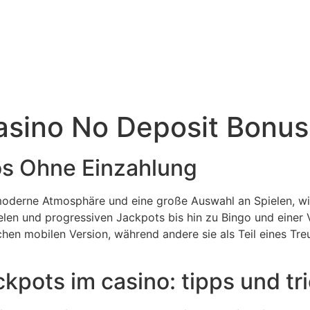
sino No Deposit Bonus
os Ohne Einzahlung
 moderne Atmosphäre und eine große Auswahl an Spielen, wi
len und progressiven Jackpots bis hin zu Bingo und einer 
lichen mobilen Version, während andere sie als Teil eines 
kpots im casino: tipps und tr