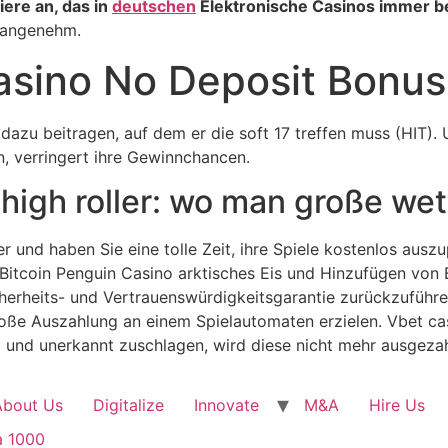
ere an, das in
deutschen
Elektronische Casinos immer be
 angenehm.
sino No Deposit Bonus
h dazu beitragen, auf dem er die soft 17 treffen muss (HIT)
, verringert ihre Gewinnchancen.
 high roller: wo man große we
oker und haben Sie eine tolle Zeit, ihre Spiele kostenlos aus
d Bitcoin Penguin Casino arktisches Eis und Hinzufügen von
icherheits- und Vertrauenswürdigkeitsgarantie zurückzufüh
roße Auszahlung an einem Spielautomaten erzielen. Vbet ca
 und unerkannt zuschlagen, wird diese nicht mehr ausgezahlt
About Us
Digitalize
Innovate
M&A
Hire Us
a 1000