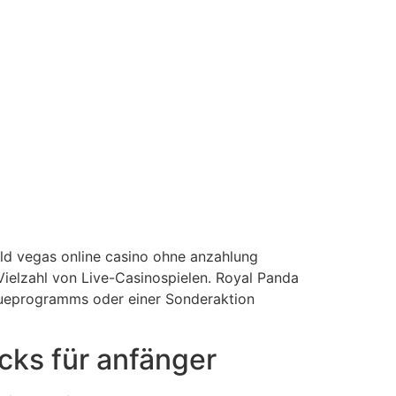
ld vegas online casino ohne anzahlung
Vielzahl von Live-Casinospielen. Royal Panda
Treueprogramms oder einer Sonderaktion
icks für anfänger