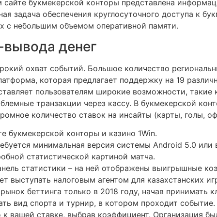
 сайте букмекерской конторы представлена информация
жная задача обеспечения круглосуточного доступа к б
ах с небольшим объемом оперативной памяти.
-вывода денег
рокий охват событий. Большое количество региональн
платформа, которая предлагает поддержку на 19 различ
ставляет пользователям широкие возможности, такие к
блемные транзакции через кассу. В букмекерской конт
омное количество ставок на инсайты (карты, голы, оф
е букмекерской конторы и казино 1Win.
ебуется минимальная версия системы Android 5.0 или 
робной статистической картиной матча.
анель статистики – на ней отображены выигрышные к
т выступать налоговым агентом для казахстанских игр
рынок беттинга только в 2018 году, начав принимать к
ь вид спорта и турнир, в котором проходит событие.
 к вашей ставке, выбрав коэффициент. Организация был