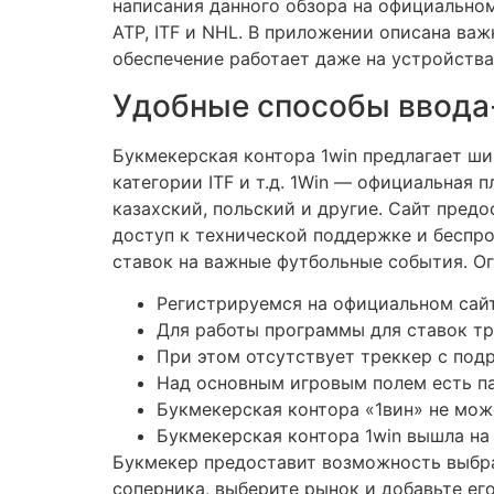
написания данного обзора на официальном
ATP, ITF и NHL. В приложении описана ва
обеспечение работает даже на устройств
Удобные способы ввода
Букмекерская контора 1win предлагает ши
категории ITF и т.д. 1Win — официальная 
казахский, польский и другие. Сайт предо
доступ к технической поддержке и беспро
ставок на важные футбольные события. Огр
Регистрируемся на официальном сайт
Для работы программы для ставок тр
При этом отсутствует треккер с под
Над основным игровым полем есть п
Букмекерская контора «1вин» не може
Букмекерская контора 1win вышла на 
Букмекер предоставит возможность выбрат
соперника, выберите рынок и добавьте его