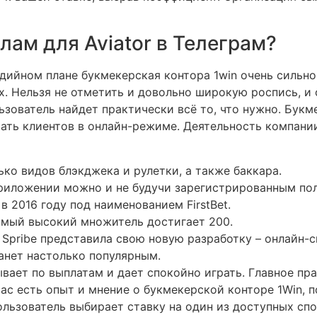
лам для Aviator в Телеграм?
едийном плане букмекерская контора 1win очень сильно
х. Нельзя не отметить и довольно широкую роспись, и
ьзователь найдет практически всё то, что нужно. Букм
мать клиентов в онлайн-режиме. Деятельность компании
ько видов блэкджека и рулетки, а также баккара.
риложении можно и не будучи зарегистрированным по
в 2016 году под наименованием FirstBet.
амый высокий множитель достигает 200.
я Spribe представила свою новую разработку – онлайн-с
анет настолько популярным.
вает по выплатам и дает спокойно играть. Главное пр
 вас есть опыт и мнение о букмекерской конторе 1Win,
льзователь выбирает ставку на один из доступных сп