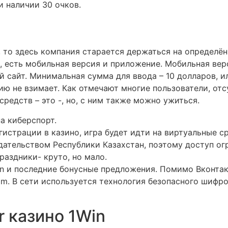
и наличии 30 очков.
, то здесь компания старается держаться на определён
е, есть мобильная версия и приложение. Мобильная вер
 сайт. Минимальная сумма для ввода – 10 долларов, ил
ю не взимает. Как отмечают многие пользователи, от
редств – это -, но, с ним также можно ужиться.
на киберспорт.
гистрации в казино, игра будет идти на виртуальные ср
дательством Республики Казахстан, поэтому доступ ог
раздники- круто, но мало.
n и последние бонусные предложения. Помимо Вконтак
m. В сети используется технология безопасного шифр
r казино 1Win