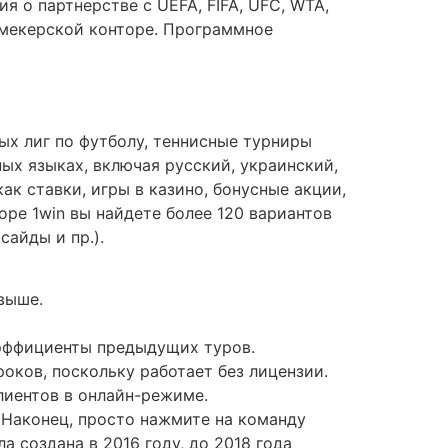
 о партнерстве с UEFA, FIFA, UFC, WTA,
укмекерской конторе. Программное
ых лиг по футболу, теннисные турниры
ных языках, включая русский, украинский,
ак ставки, игры в казино, бонусные акции,
оре 1win вы найдете более 120 вариантов
сайды и пр.).
выше.
оэффициенты предыдущих туров.
оков, поскольку работает без лицензии.
лиентов в онлайн-режиме.
 Наконец, просто нажмите на команду
а создана в 2016 году, до 2018 года