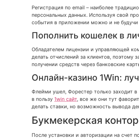
Регистрация по email – наиболее традици
персональных данных. Используя свой про
события в приложении можно и не будучи
Пополнить кошелек в ли
Обладателем лицензии и управляющей комп
делать отчислений за клиентов, поэтому з
получении средств через банковские карт
Онлайн-казино 1Win: лу
Флейми ушел, Форестер только заходит в 
в пользу
1win сайт
, все же они тут фавори
делать ставки, но возможность вывода де
Букмекерская контор
После установки и авторизации на счет п