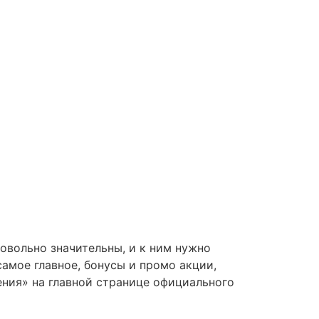
овольно значительны, и к ним нужно
самое главное, бонусы и промо акции,
ния» на главной странице официального