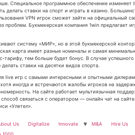
ыше. Специальное программное обеспечение изменяет I
ть делать ставки на спорт и играть в казино. Больши
льзования VPN игрок сможет зайти на официальный са
ез проблем. Букмекерская компания 1win предлагает иг
ивают систему «МИР», но в этой букмекерской конторе
овская карта имеет разные номиналы и самая минимальн
с-тарифу, тем больше будет бонус. В случае успешного
 делать ставки на десятки видов спорта.
ля live игр с самыми интересными и опытными дилерам
 хотя иногда и встречаются жалобы игроков на задерж
ономерность. На сайте работает мультиязычная поддер
способ связаться с оператором — онлайн чат на сайте.
иси «Улетел».
About Us
Digitalize
Innovate
M&A
Hire Us
a 1000