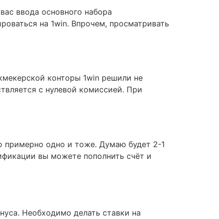
 вас ввода основного набора
роваться на 1win. Впрочем, просматривать
укмекерской конторы 1win решили не
ствляется с нулевой комиссией. При
о примерно одно и тоже. Думаю будет 2-1
ерификации вы можете пополнить счёт и
онуса. Необходимо делать ставки на