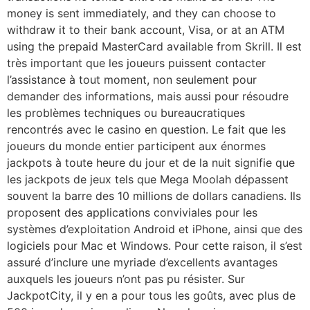
money is sent immediately, and they can choose to
withdraw it to their bank account, Visa, or at an ATM
using the prepaid MasterCard available from Skrill. Il est
très important que les joueurs puissent contacter
l’assistance à tout moment, non seulement pour
demander des informations, mais aussi pour résoudre
les problèmes techniques ou bureaucratiques
rencontrés avec le casino en question. Le fait que les
joueurs du monde entier participent aux énormes
jackpots à toute heure du jour et de la nuit signifie que
les jackpots de jeux tels que Mega Moolah dépassent
souvent la barre des 10 millions de dollars canadiens. Ils
proposent des applications conviviales pour les
systèmes d’exploitation Android et iPhone, ainsi que des
logiciels pour Mac et Windows. Pour cette raison, il s’est
assuré d’inclure une myriade d’excellents avantages
auxquels les joueurs n’ont pas pu résister. Sur
JackpotCity, il y en a pour tous les goûts, avec plus de