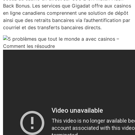
Back Bonus. Les services que Gigadat offre aux casinos
en ligne canadiens comprennent une solution de dépôt
ainsi que des retraits bancaires via l’authentification par
courriel et des transferts bancaires directs.