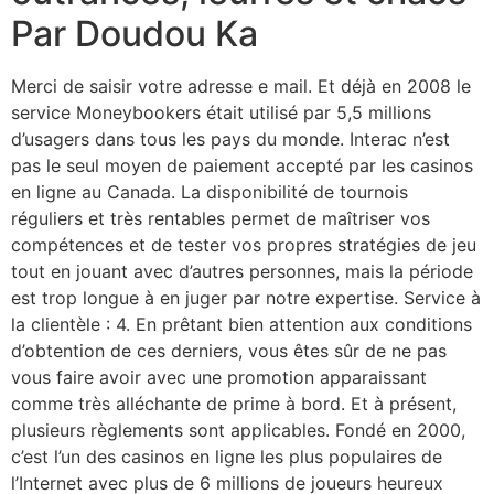
Par Doudou Ka
Merci de saisir votre adresse e mail. Et déjà en 2008 le
service Moneybookers était utilisé par 5,5 millions
d’usagers dans tous les pays du monde. Interac n’est
pas le seul moyen de paiement accepté par les casinos
en ligne au Canada. La disponibilité de tournois
réguliers et très rentables permet de maîtriser vos
compétences et de tester vos propres stratégies de jeu
tout en jouant avec d’autres personnes, mais la période
est trop longue à en juger par notre expertise. Service à
la clientèle : 4. En prêtant bien attention aux conditions
d’obtention de ces derniers, vous êtes sûr de ne pas
vous faire avoir avec une promotion apparaissant
comme très alléchante de prime à bord. Et à présent,
plusieurs règlements sont applicables. Fondé en 2000,
c’est l’un des casinos en ligne les plus populaires de
l’Internet avec plus de 6 millions de joueurs heureux