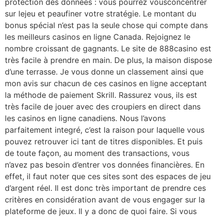
protection des données : vous pourrez vousconcentrer
sur lejeu et peaufiner votre stratégie. Le montant du
bonus spécial n’est pas la seule chose qui compte dans
les meilleurs casinos en ligne Canada. Rejoignez le
nombre croissant de gagnants. Le site de 888casino est
très facile à prendre en main. De plus, la maison dispose
d’une terrasse. Je vous donne un classement ainsi que
mon avis sur chacun de ces casinos en ligne acceptant
la méthode de paiement Skrill. Rassurez vous, ils est
très facile de jouer avec des croupiers en direct dans
les casinos en ligne canadiens. Nous l’avons
parfaitement integré, c’est la raison pour laquelle vous
pouvez retrouver ici tant de titres disponibles. Et puis
de toute façon, au moment des transactions, vous
n’avez pas besoin d’entrer vos données financières. En
effet, il faut noter que ces sites sont des espaces de jeu
d’argent réel. Il est donc très important de prendre ces
critères en considération avant de vous engager sur la
plateforme de jeux. Il y a donc de quoi faire. Si vous