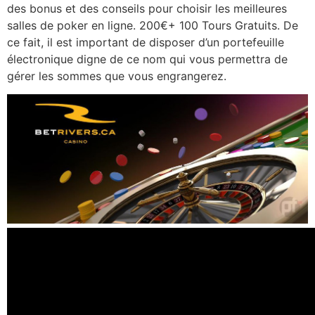
des bonus et des conseils pour choisir les meilleures
salles de poker en ligne. 200€+ 100 Tours Gratuits. De
ce fait, il est important de disposer d’un portefeuille
électronique digne de ce nom qui vous permettra de
gérer les sommes que vous engrangerez.