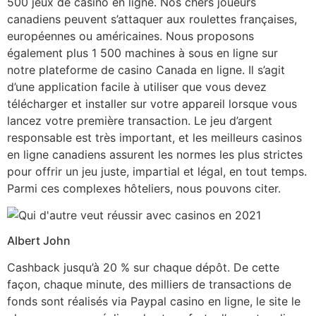
500 jeux de casino en ligne. Nos chers joueurs
canadiens peuvent s’attaquer aux roulettes françaises,
européennes ou américaines. Nous proposons
également plus 1 500 machines à sous en ligne sur
notre plateforme de casino Canada en ligne. Il s’agit
d’une application facile à utiliser que vous devez
télécharger et installer sur votre appareil lorsque vous
lancez votre première transaction. Le jeu d’argent
responsable est très important, et les meilleurs casinos
en ligne canadiens assurent les normes les plus strictes
pour offrir un jeu juste, impartial et légal, en tout temps.
Parmi ces complexes hôteliers, nous pouvons citer.
Albert John
Cashback jusqu’à 20 % sur chaque dépôt. De cette
façon, chaque minute, des milliers de transactions de
fonds sont réalisés via Paypal casino en ligne, le site le