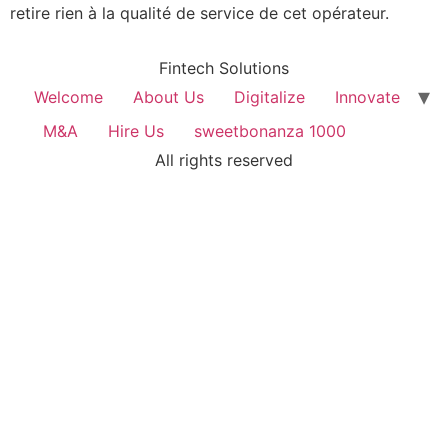
retire rien à la qualité de service de cet opérateur.
Fintech Solutions
Welcome
About Us
Digitalize
Innovate
M&A
Hire Us
sweetbonanza 1000
All rights reserved