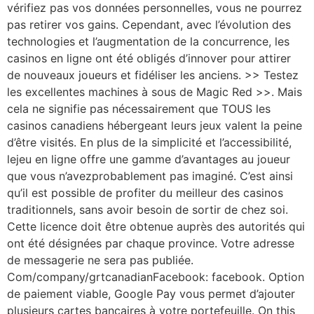
vérifiez pas vos données personnelles, vous ne pourrez
pas retirer vos gains. Cependant, avec l’évolution des
technologies et l’augmentation de la concurrence, les
casinos en ligne ont été obligés d’innover pour attirer
de nouveaux joueurs et fidéliser les anciens. >> Testez
les excellentes machines à sous de Magic Red >>. Mais
cela ne signifie pas nécessairement que TOUS les
casinos canadiens hébergeant leurs jeux valent la peine
d’être visités. En plus de la simplicité et l’accessibilité,
lejeu en ligne offre une gamme d’avantages au joueur
que vous n’avezprobablement pas imaginé. C’est ainsi
qu’il est possible de profiter du meilleur des casinos
traditionnels, sans avoir besoin de sortir de chez soi.
Cette licence doit être obtenue auprès des autorités qui
ont été désignées par chaque province. Votre adresse
de messagerie ne sera pas publiée.
Com/company/grtcanadianFacebook: facebook. Option
de paiement viable, Google Pay vous permet d’ajouter
plusieurs cartes bancaires à votre portefeuille. On this