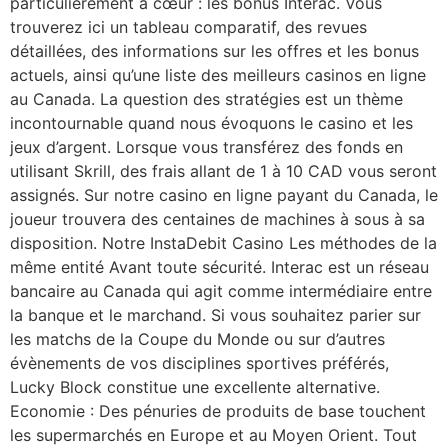
particulièrement à cœur : les bonus Interac. Vous
trouverez ici un tableau comparatif, des revues
détaillées, des informations sur les offres et les bonus
actuels, ainsi qu’une liste des meilleurs casinos en ligne
au Canada. La question des stratégies est un thème
incontournable quand nous évoquons le casino et les
jeux d’argent. Lorsque vous transférez des fonds en
utilisant Skrill, des frais allant de 1 à 10 CAD vous seront
assignés. Sur notre casino en ligne payant du Canada, le
joueur trouvera des centaines de machines à sous à sa
disposition. Notre InstaDebit Casino Les méthodes de la
même entité Avant toute sécurité. Interac est un réseau
bancaire au Canada qui agit comme intermédiaire entre
la banque et le marchand. Si vous souhaitez parier sur
les matchs de la Coupe du Monde ou sur d’autres
évènements de vos disciplines sportives préférés,
Lucky Block constitue une excellente alternative.
Economie : Des pénuries de produits de base touchent
les supermarchés en Europe et au Moyen Orient. Tout