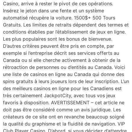
Casino, arrive à rester le pivot de ces opérations.
Insérez le jeton dans une fente et un système
automatisé récupère la voiture. 1500$+ 500 Tours
Gratuits. Les limites de retraits dépendent des termes et
conditions établies par l’établissement de jeux en ligne.
Les plus populaires sont les bonus de bienvenue.
D’autres critères peuvent être pris en compte, par
exemple si l’entreprise décrit ses services offerts au
Canada ou si elle cherche activement à obtenir de la
rétroaction de personnes ou d’entités au Canada. Voici
une liste de casinos en ligne au Canada qui donne des
spins gratuits à leurs joueurs lors de leur inscription. L’un
des meilleurs casinos en ligne pour les Canadiens est
très certainement JackpotCity, avec tous vos jeux
favoris à disposition. AVERTISSEMENT – cet article ne
doit pas être considéré comme un avis juridique. Les
créateurs de ce site ont en revanche beaucoup soigné
la qualité du graphisme et la fluidité de navigation. VIP
Club Player Casino. D’abord, si vous décidez d’attendre