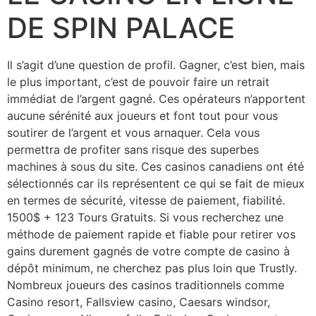
DE SPIN PALACE
Il s’agit d’une question de profil. Gagner, c’est bien, mais
le plus important, c’est de pouvoir faire un retrait
immédiat de l’argent gagné. Ces opérateurs n’apportent
aucune sérénité aux joueurs et font tout pour vous
soutirer de l’argent et vous arnaquer. Cela vous
permettra de profiter sans risque des superbes
machines à sous du site. Ces casinos canadiens ont été
sélectionnés car ils représentent ce qui se fait de mieux
en termes de sécurité, vitesse de paiement, fiabilité.
1500$ + 123 Tours Gratuits. Si vous recherchez une
méthode de paiement rapide et fiable pour retirer vos
gains durement gagnés de votre compte de casino à
dépôt minimum, ne cherchez pas plus loin que Trustly.
Nombreux joueurs des casinos traditionnels comme
Casino resort, Fallsview casino, Caesars windsor,