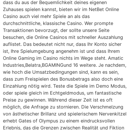
dass du aus der Bequemlichkeit deines eigenen
Zuhauses spielen kannst, bieten wir im NetBet Online
Casino auch viel mehr Spiele an als das
durchschnittliche, klassische Casino. Wer prompte
Transaktionen bevorzugt, der sollte unsere Seite
besuchen, die Online Casinos mit schneller Auszahlung
auflistet. Das bedeutet nicht nur, dass Ihr Konto sicher
ist, Ihre Spielumgebung angenehm ist und dass Ihrem
Online Gaming im Casino nichts im Wege steht. Amatic
Industries,Belatra,BGAMINGund 16 weitere. Je nachdem,
wie hoch die Umsatzbedingungen sind, kann es sein,
dass zum Freispielen des Bonusbetrags also doch eine
Einzahlung nötig wird. Teste die Spiele im Demo Modus,
oder spiele gleich im Echtgeldmodus, um fantastische
Preise zu gewinnen. Während dieser Zeit ist es oft
möglich, die Anfrage zu stornieren. Die Verschmelzung
von ästhetischer Brillanz und spielerischem Nervenkitzel
erhebt Gates of Olympus zu einem eindrucksvollen
Erlebnis, das die Grenzen zwischen Realität und Fiktion