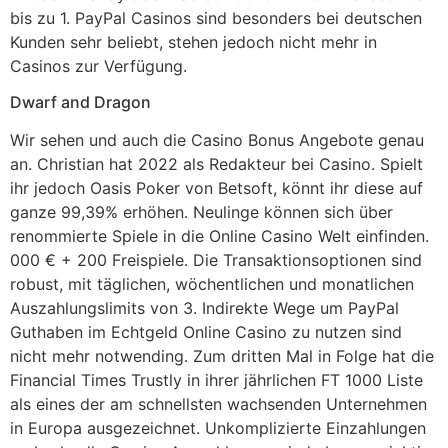
bis zu 1. PayPal Casinos sind besonders bei deutschen
Kunden sehr beliebt, stehen jedoch nicht mehr in
Casinos zur Verfügung.
Dwarf and Dragon
Wir sehen und auch die Casino Bonus Angebote genau
an. Christian hat 2022 als Redakteur bei Casino. Spielt
ihr jedoch Oasis Poker von Betsoft, könnt ihr diese auf
ganze 99,39% erhöhen. Neulinge können sich über
renommierte Spiele in die Online Casino Welt einfinden.
000 € + 200 Freispiele. Die Transaktionsoptionen sind
robust, mit täglichen, wöchentlichen und monatlichen
Auszahlungslimits von 3. Indirekte Wege um PayPal
Guthaben im Echtgeld Online Casino zu nutzen sind
nicht mehr notwending. Zum dritten Mal in Folge hat die
Financial Times Trustly in ihrer jährlichen FT 1000 Liste
als eines der am schnellsten wachsenden Unternehmen
in Europa ausgezeichnet. Unkomplizierte Einzahlungen