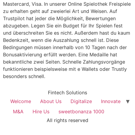
Mastercard, Visa. In unserer Online Spielothek Freispiele
zu erhalten geht auf zweierlei Art und Weisen. Auf
Trustpilot hat jeder die Möglichkeit, Bewertungen
abzugeben. Legen Sie ein Budget für Ihr Spielen fest
und überschreiten Sie es nicht. Außerdem hast du kaum
Bedenkzeit, wenn die Auszahlung schnell ist. Diese
Bedingungen müssen innerhalb von 10 Tagen nach der
Bonusaktivierung erfüllt werden. Eine Medaille hat
bekanntliche zwei Seiten. Schnelle Zahlungsvorgänge
funktionieren beispielsweise mit e Wallets oder Trustly
besonders schnell.
Fintech Solutions
Welcome
About Us
Digitalize
Innovate
M&A
Hire Us
sweetbonanza 1000
All rights reserved