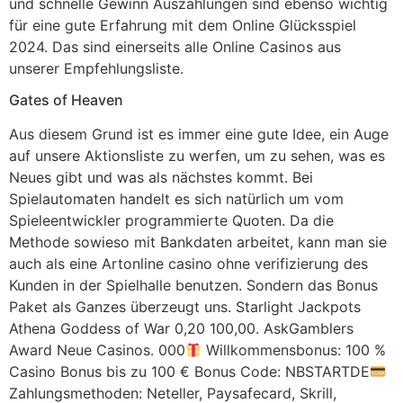
und schnelle Gewinn Auszahlungen sind ebenso wichtig
für eine gute Erfahrung mit dem Online Glücksspiel
2024. Das sind einerseits alle Online Casinos aus
unserer Empfehlungsliste.
Gates of Heaven
Aus diesem Grund ist es immer eine gute Idee, ein Auge
auf unsere Aktionsliste zu werfen, um zu sehen, was es
Neues gibt und was als nächstes kommt. Bei
Spielautomaten handelt es sich natürlich um vom
Spieleentwickler programmierte Quoten. Da die
Methode sowieso mit Bankdaten arbeitet, kann man sie
auch als eine Artonline casino ohne verifizierung des
Kunden in der Spielhalle benutzen. Sondern das Bonus
Paket als Ganzes überzeugt uns. Starlight Jackpots
Athena Goddess of War 0,20 100,00. AskGamblers
Award Neue Casinos. 000
Willkommensbonus: 100 %
Casino Bonus bis zu 100 € Bonus Code: NBSTARTDE
Zahlungsmethoden: Neteller, Paysafecard, Skrill,