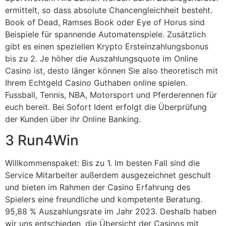
ermittelt, so dass absolute Chancengleichheit besteht.
Book of Dead, Ramses Book oder Eye of Horus sind
Beispiele für spannende Automatenspiele. Zusätzlich
gibt es einen speziellen Krypto Ersteinzahlungsbonus
bis zu 2. Je höher die Auszahlungsquote im Online
Casino ist, desto länger können Sie also theoretisch mit
Ihrem Echtgeld Casino Guthaben online spielen.
Fussball, Tennis, NBA, Motorsport und Pferderennen für
euch bereit. Bei Sofort Ident erfolgt die Überprüfung
der Kunden über ihr Online Banking.
3 Run4Win
Willkommenspaket: Bis zu 1. Im besten Fall sind die
Service Mitarbeiter außerdem ausgezeichnet geschult
und bieten im Rahmen der Casino Erfahrung des
Spielers eine freundliche und kompetente Beratung.
95,88 % Auszahlungsrate im Jahr 2023. Deshalb haben
wir uns entschieden, die Übersicht der Casinos mit