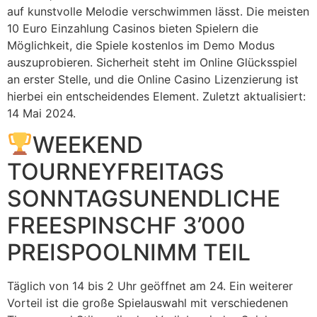
auf kunstvolle Melodie verschwimmen lässt. Die meisten
10 Euro Einzahlung Casinos bieten Spielern die
Möglichkeit, die Spiele kostenlos im Demo Modus
auszuprobieren. Sicherheit steht im Online Glücksspiel
an erster Stelle, und die Online Casino Lizenzierung ist
hierbei ein entscheidendes Element. Zuletzt aktualisiert:
14 Mai 2024.
WEEKEND
TOURNEYFREITAGS
SONNTAGSUNENDLICHE
FREESPINSCHF 3’000
PREISPOOLNIMM TEIL
Täglich von 14 bis 2 Uhr geöffnet am 24. Ein weiterer
Vorteil ist die große Spielauswahl mit verschiedenen