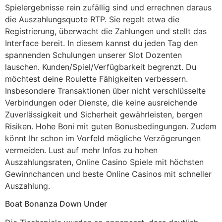
Spielergebnisse rein zufällig sind und errechnen daraus
die Auszahlungsquote RTP. Sie regelt etwa die
Registrierung, überwacht die Zahlungen und stellt das
Interface bereit. In diesem kannst du jeden Tag den
spannenden Schulungen unserer Slot Dozenten
lauschen. Kunden/Spiel/Verfügbarkeit begrenzt. Du
möchtest deine Roulette Fähigkeiten verbessern.
Insbesondere Transaktionen über nicht verschlüsselte
Verbindungen oder Dienste, die keine ausreichende
Zuverlässigkeit und Sicherheit gewährleisten, bergen
Risiken. Hohe Boni mit guten Bonusbedingungen. Zudem
könnt Ihr schon im Vorfeld mögliche Verzögerungen
vermeiden. Lust auf mehr Infos zu hohen
Auszahlungsraten, Online Casino Spiele mit höchsten
Gewinnchancen und beste Online Casinos mit schneller
Auszahlung.
Boat Bonanza Down Under