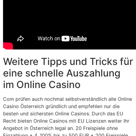
Weitere Tipps und Tricks für
eine schnelle Auszahlung
im Online Casino
Com prüfen auch nochmal selbstverständlich alle Online
Casino Österreich gründlich und empfehlen nur die
besten und sichersten Online Casinos. Durch das EU
Recht bieten Online Casinos mit EU Lizenzen weiter Ihr
Angebot in Österreich legal an. 20 Freispiele ohne
Einzahlung + 4. 100% bis zu 500 EUR + 200 Freispiele.