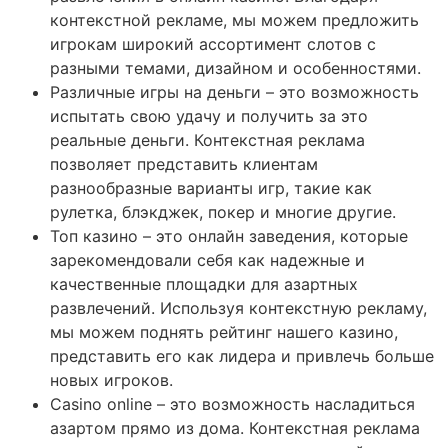
контекстной рекламе, мы можем предложить
игрокам широкий ассортимент слотов с
разными темами, дизайном и особенностями.
Различные игры на деньги – это возможность
испытать свою удачу и получить за это
реальные деньги. Контекстная реклама
позволяет представить клиентам
разнообразные варианты игр, такие как
рулетка, блэкджек, покер и многие другие.
Топ казино – это онлайн заведения, которые
зарекомендовали себя как надежные и
качественные площадки для азартных
развлечений. Используя контекстную рекламу,
мы можем поднять рейтинг нашего казино,
представить его как лидера и привлечь больше
новых игроков.
Casino online – это возможность насладиться
азартом прямо из дома. Контекстная реклама