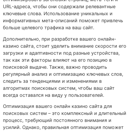
URL-адреса, чтобы они содержали релевантные
ключевые слова. Использование уникальных и
информативных мета-описаний поможет привлечь
больше целевого трафика на ваш сайт.
Дополнительно, при разработке вашего онлайн-
казино сайта, стоит уделить внимание скорости его
загрузки и адаптивности под разные устройства,
так как эти факторы влияют на его позицию в
поисковой выдаче. Также, важно проводить
регулярный анализ и оптимизацию ключевых слов,
следить за тенденциями и изменениями в
алгоритмах поисковых систем, чтобы ваш сайт
всегда оставался на виду у пользователей.
Оптимизация вашего онлайн казино сайта для
поисковых систем – это комплексный и длительный
процесс, требующий постоянного внимания и
усилий. Однако, правильная оптимизация поможет