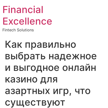
Financial
Excellence
Fintech Solutions
Как правильно
выбрать надежное
и выгодное онлайн
казино для
азартных игр, что
существуют