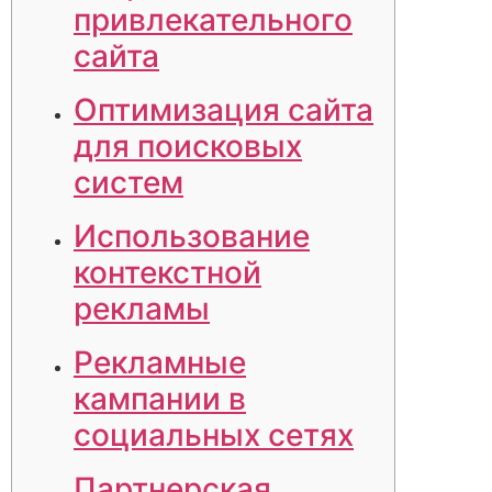
привлекательного
сайта
Оптимизация сайта
для поисковых
систем
Использование
контекстной
рекламы
Рекламные
кампании в
социальных сетях
Партнерская