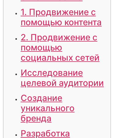
1. Продвижение с
помощью контента
2. Продвижение с
помощью
социальных сетей
Исследование
целевой аудитории
Создание
уникального
бренда
Разработка