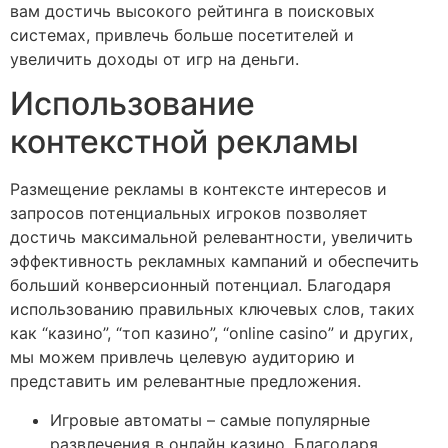
вам достичь высокого рейтинга в поисковых
системах, привлечь больше посетителей и
увеличить доходы от игр на деньги.
Использование
контекстной рекламы
Размещение рекламы в контексте интересов и
запросов потенциальных игроков позволяет
достичь максимальной релевантности, увеличить
эффективность рекламных кампаний и обеспечить
больший конверсионный потенциал. Благодаря
использованию правильных ключевых слов, таких
как “казино”, “топ казино”, “online casino” и других,
мы можем привлечь целевую аудиторию и
представить им релевантные предложения.
Игровые автоматы – самые популярные
развлечения в онлайн казино. Благодаря