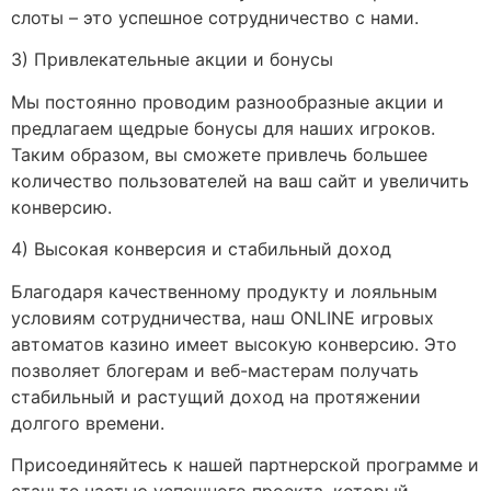
слоты – это успешное сотрудничество с нами.
3) Привлекательные акции и бонусы
Мы постоянно проводим разнообразные акции и
предлагаем щедрые бонусы для наших игроков.
Таким образом, вы сможете привлечь большее
количество пользователей на ваш сайт и увеличить
конверсию.
4) Высокая конверсия и стабильный доход
Благодаря качественному продукту и лояльным
условиям сотрудничества, наш ONLINE игровых
автоматов казино имеет высокую конверсию. Это
позволяет блогерам и веб-мастерам получать
стабильный и растущий доход на протяжении
долгого времени.
Присоединяйтесь к нашей партнерской программе и