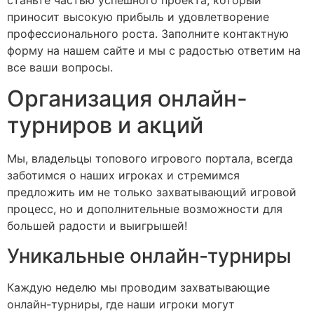
станьте частью успешного проекта, который
приносит высокую прибыль и удовлетворение
профессионального роста. Заполните контактную
форму на нашем сайте и мы с радостью ответим на
все ваши вопросы.
Организация онлайн-
турниров и акций
Мы, владельцы топового игрового портала, всегда
заботимся о наших игроках и стремимся
предложить им не только захватывающий игровой
процесс, но и дополнительные возможности для
большей радости и выигрышей!
Уникальные онлайн-турниры
Каждую неделю мы проводим захватывающие
онлайн-турниры, где наши игроки могут