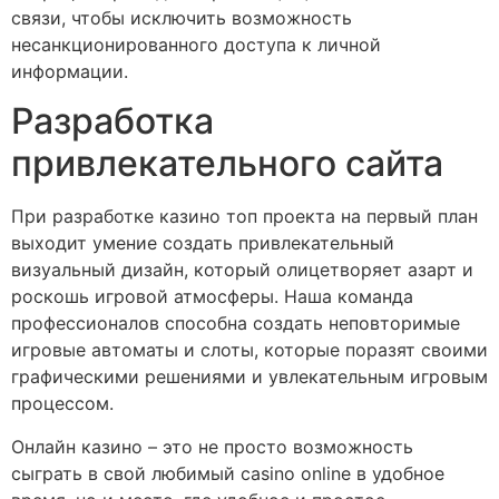
связи, чтобы исключить возможность
несанкционированного доступа к личной
информации.
Разработка
привлекательного сайта
При разработке казино топ проекта на первый план
выходит умение создать привлекательный
визуальный дизайн, который олицетворяет азарт и
роскошь игровой атмосферы. Наша команда
профессионалов способна создать неповторимые
игровые автоматы и слоты, которые поразят своими
графическими решениями и увлекательным игровым
процессом.
Онлайн казино – это не просто возможность
сыграть в свой любимый casino online в удобное