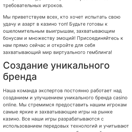
требовательных игроков.
Мы приветствуем всех, кто хочет испытать свою
удачу и азарт в казино топ! Будьте готовы к
ошеломительным выигрышам, захватывающим
бонусам и множеству эмоций! Присоединяйтесь к
нам прямо сейчас и откройте для себя
захватывающий мир виртуального гемблинга!
Создание уникального
бренда
Наша команда экспертов постоянно работает над
созданием и улучшением уникального бренда casino
online. Мы стремимся предоставить нашим игрокам
самые яркие и захватывающие игры на рынке
казино. Все наши игры разрабатываются с
использованием передовых технологий и учитывают