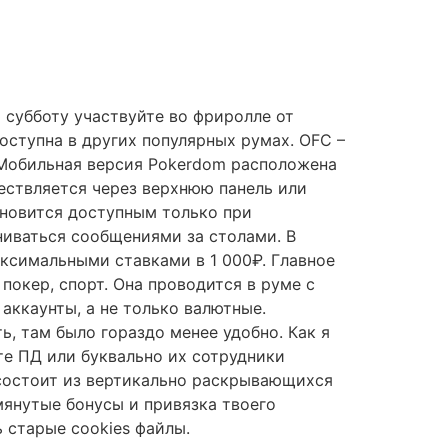
 субботу участвуйте во фриролле от
оступна в других популярных румах. OFC –
. Мобильная версия Pokerdom расположена
ествляется через верхнюю панель или
ановится доступным только при
ениваться сообщениями за столами. В
ксимальными ставками в 1 000₽. Главное
покер, спорт. Она проводится в руме с
аккаунты, а не только валютные.
ь, там было гораздо менее удобно. Как я
те ПД или буквально их сотрудники
 состоит из вертикально раскрывающихся
мянутые бонусы и привязка твоего
 старые cookies файлы.