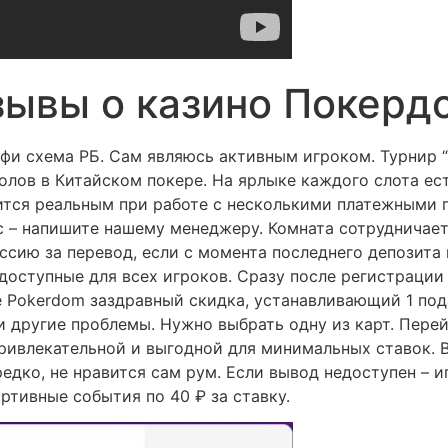
зывы о казино Покерд
и схема РБ. Сам являюсь активным игроком. Турнир “J
толов в Китайском покере. На ярлыке каждого слота ес
ится реальным при работе с несколькими платежными
ас – напишите нашему менеджеру. Комната сотрудничае
сию за перевод, если с момента последнего депозита 
доступные для всех игроков. Сразу после регистраци
е Pokerdom заздравный скидка, устанавливающий 1 по
 другие проблемы. Нужно выбрать одну из карт. Пере
 привлекательной и выгодной для минимальных ставок.
редко, не нравится сам рум. Если вывод недоступен – 
ртивные события по 40 ₽ за ставку.