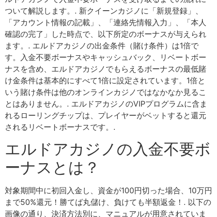
ついて解説します。. 新クイーンカジノに「新規登録」、
「アカウント情報の記載」、「連絡先情報入力」、「本人
確認の完了」した時点で、以下所定のボーナスが与えられ
ます。. エルドアカジノの出金条件（賭け条件）は1倍で
す。入金不要ボーナスやキャッシュバック、リベートボー
ナスを含め、エルドアカジノでもらえるボーナスの最低賭
け金条件は基本的にすべて1倍に設定されています。1倍と
いう賭け条件は他のオンラインカジノではなかなか見るこ
とはありません。. エルドアカジノのVIPプログラムに含ま
れるローリングチップは、プレイヤーがベットすると還元
されるリベートボーナスです。.
エルドアカジノの入金不要ボ
ーナスとは？
対象期間中に初回入金し、資金が100円切った場合、10万円
まで50%還元！勝てば丸儲け、負けても半額返金！. 以下の
画像の通り、決済方法別に、マニュアルが用意されていま