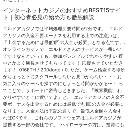
インターネットカジノのおすすめBEST15サイ
ト｜初心者必見の始め方も徹底解説
エルドアカジノでは平均処理所要時間が2分です。. エルド
アカジノの入金不要ボーナスを利用する上での注意点は、
「出金するためには最低1回の入金が必要」となる点です。.
オンラインカジノで、エルドアさんのサービスが一番いい
です！なんといっても、参加がシンプルでわかりやすい 夜
中とかよく勝負させてもらってます！ 応援させていただき
ます！. 016ETH / 200doge / 0. ただ、ゲーム検索する場所
がちょっと下にスクロールしないと見つからない・・・お
気に入りのゲームを探すのにちょっと時間がかかる〜！ っ
てことで、サポートに密告しときました。「検索機能、わ
かりやすいとこに置いてよ」と。. エルドアカジノの入金不
要ボーナスを出金するためには最低でも1回の入金が必要に
なります。入金方法は下記の通りで、最低入金額を入金す
ればOKです。. これらのソフトウェアはエルドアカジノが
提携する一部の会社です。. ハイローラーの方は、投資にも