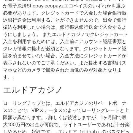
か電子決済Sticpay,ecopayzエコペイズのいずれかを選ぶ
必要があります。クレジットカードで入金した場合銀行振
込銀行送金は利用することができませんので、出金で銀行
振込を利用したい場合は、銀行振込銀行送金で入金するよ
うにしましょう。 またエルドアカジノでクレジットカード
入金を利用するためには、入金前にアカウント認証書類と
クレカ情報の提出が必須となります。クレジットカード認
証を済ませていない場合、入金方法にクレジットカードが
表示されないのでご了承ください。また提出する書類はス
マホなどのカメラで撮影された画像のみが対象となりま
す。.
エルドアカジノ
ローリングチップとは、エルドアカジノのリベートボーナ
スのことで、VIPステータスのよってローリングレートと上
限額が異なります。. 詳しくは後述しますが、1ヶ月間で最
大100万円の出金が可能で、ライトユーザーであれば十分楽
しめるため、好評です。. エルドア（eldoah）のバスタビッ