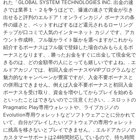
れた「GLOBAL SYSTEM TECHNOLOGIES INC. 出金の速
さでは業界１・２を争うほどで、爆速の速さで賞金が引き
出せると評判のエルドア！オンラインカジノ ボーナスの条
件の緩さと、ベットすればするほど還元されるローリング
チップが口コミで人気のインターネット カジノです。アカ
ウント作成時、フル版かライト版かを選べますがこれから
紹介するボーナスはフル版で登録した場合のみもらえるボ
ーナスとなります。. 勝ったお金をすぐに出金して現金化で
きるのは、どの金額帯の人にとっても嬉しいですよね。. エ
ルドアカジノでは、初回入金ボーナスやVIPプログラムなど
魅力的なキャンペーンが豊富ですが、入金不要ボーナスと
の併用はできません。例えば入金不要ボーナスと初回入金
ボーナスを受け取り、資金を増やしてからプレイを始める
といったことはできないのでご注意ください。. スロットの
Pragmatic Play専用ウォレットや、ライブカジノの
Evolution専用ウォレットなどソフトウェアごとに分かれて
いて、自分がプレイしたいソフトウェアの専用ウォレット
に残高を移さないとプレイできません。. エルドアカジノの
カスタマーサポートは24時間対応しているので、待ち時間