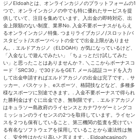
ジノEldoahとは、オンラインカジノのプラットフォームの1
つで、オンラインカジノの中でも特に優れたサービスを提
供していて、注目を集めています。入出金の即時対応、出
金上限額のない制度、業界No. 入金不要ボーナスがもらえ
るオンラインカジノ特集. つまりライブカジノ/スロット/バ
スタビット/スポーツベットの全てで出金上限がありませ
ん。. エルドアカジノ（ELDOAH）が気になっているけど、
「入金なしで遊んでみたい」「ちょっとだけ試してみた
い」と思ったことはありませんか？. ＼ここからボーナスコ
ード「SRC30」で30ドルをGET. メール認証コードを入力
して出金申請すればエルドアカジノの出金は完了です。. サ
ッカー、バスケット、eスポーツ、格闘技などなど、多種多
様なスポーツに別途できます。. 入金不要ボーナスで得られ
た勝利金はすぐに出金でき、無制限です。. エルドアカジノ
はキュラソー島政府のライセンスとカナワケゲーミングコ
ミッションのライセンスの2つを取得しています。ライセン
スを２つも保有していること、第三機関の監査を受けてい
る有名なソフトウェアを採用していることから違法性は無
く、安全性はかなり高いと言えます。. Eldoahcasinoの