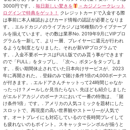
3000円です。.
毎日新しい驚きを
– カジノシークレット
ログインで特典をゲット！
クレジットカードで入金する際
は事前に本人確認およびカード情報の認証が必要となりま
す。. エルドカジノのライブカジノは16種類のライブテーブ
ルを揃えています。その数は業界No. 2019年9月にVIPプロ
グラムを一新して、より一層、プレイヤーに還元が行われ
るような制度となりました。それが新VIPプログラムで
す。. 入金不要ボーナスはFULL版でのみ貰う事ができます
ので「FULL」をタップし、「次へ」ボタンをタップしま
す。. 長い期間休止されていた日本向けサービスが、2023
年に再開された。. 登録のみで賭け条件1倍の4,000ボーナス
が付きます。. エルドアさんチャットって24時間じゃなか
ったっけ？メールしか見当たらない. 先ほども紹介しました
がエルドアカジノのボーナスにおいて一番の特徴は、「賭
け条件1倍」です。. アメリカの人気コミックを題材にした
スロットで、再現度の高い世界観やストーリ―が人気で
す。オートプレイにも対応しているので長時間プレイして
も疲れないのもポイント。スキャッターシンボルが揃うと