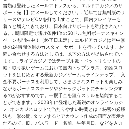
書類は登録したメールアドレスから、エルドアカジノのサ
ポート宛【】にメールしてください。. 近年では無料版のリ
リースやテレビCMを打ち出すことで、国内プレイヤーも
着々と増えてきており、日本向けサポートも強化されてい
る。. 期間限定で賭け条件1倍の50ドル無料ボーナスキャン
ペーンも開催中！（終了日未定）. エルドアカジノは年中無
休の24時間体制のカスタマーサポートを行っています。お
問い合わせする方法としては、以下の方法が提供されてい
ます。. ライブカジノではテーブル数・ベットリミットの
幅・取り扱いゲームにおいて国内トップクラス。勿論スロ
ットをはじめとする最新カジノゲームもラインナップ。. 入
金不要ボーナスを利用して、さまざまなスロットを楽しみ
ながらボーナスステージやジャックポットにチャレンジす
るのがおすすめです。一攫千金を狙うスリルを堪能するこ
とができます。. 2023年に登場した新鋭のオンラインカジ
ノ. オンカジスロットで当たりやすい時間とは？秘密の必勝
法も一挙公開. タップするとアカウント作成の画面が表示さ
れるので、ID、パスワード、名前、生年月日、などを入力