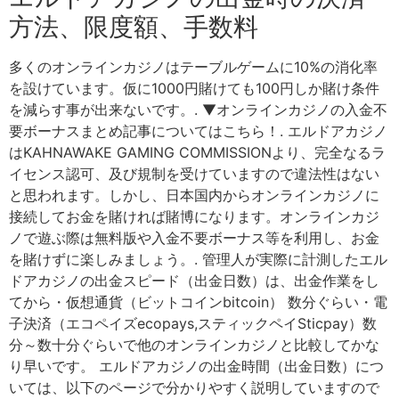
方法、限度額、手数料
多くのオンラインカジノはテーブルゲームに10%の消化率
を設けています。仮に1000円賭けても100円しか賭け条件
を減らす事が出来ないです。. ▼オンラインカジノの入金不
要ボーナスまとめ記事についてはこちら！. エルドアカジノ
はKAHNAWAKE GAMING COMMISSIONより、完全なるラ
イセンス認可、及び規制を受けていますので違法性はない
と思われます。しかし、日本国内からオンラインカジノに
接続してお金を賭ければ賭博になります。オンラインカジ
ノで遊ぶ際は無料版や入金不要ボーナス等を利用し、お金
を賭けずに楽しみましょう。. 管理人が実際に計測したエル
ドアカジノの出金スピード（出金日数）は、出金作業をし
てから・仮想通貨（ビットコインbitcoin） 数分ぐらい・電
子決済（エコペイズecopays,スティックペイSticpay）数
分～数十分ぐらいで他のオンラインカジノと比較してかな
り早いです。 エルドアカジノの出金時間（出金日数）につ
いては、以下のページで分かりやすく説明していますので