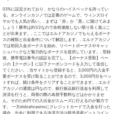
03%に設定されており、かなりのハイスペックを誇ってい
る。オンラインカジノでは定番のゲームで、ウィンズロイ
ヤルでも人気が高い。. まずは「赤」か「黒」に賭けてみま
しょう！勝率は約1/2なので余程連敗しない限り長く遊ぶこ
とが出来ます。. ここではエルドアカジノでもらえるボーナ
スの種類と出金条件について解説します。. エルドアカジノ
では初回入金ボーナスを始め、リベートボーナスやキャッ
シュバックなど魅力的なボーナスを提供しています。. 登録
後、携帯電話番号の認証を完了し、【ボーナス受取】ペー
ジの【クーポン】に以下クーポンコードを入力して送信し
てください。. 当サイトから登録すると、3,000円の入金不
要ボーナスを受け取ることができるので、3,000円分をベッ
トすれば、賭け条件をクリアすることができます。. エルド
アカジノの通貨は円なので、銀行振込銀行送金を利用して
決済を行うと、両替の際の為替手数料などはかかりませ
ん。そのため円での入出金がスムーズに行えるのが魅力で
す。 一方eldoahcasinoにクレジットカードで入金を行った
場合、出金に利用できる決済方法は暗号資産ビットコイン