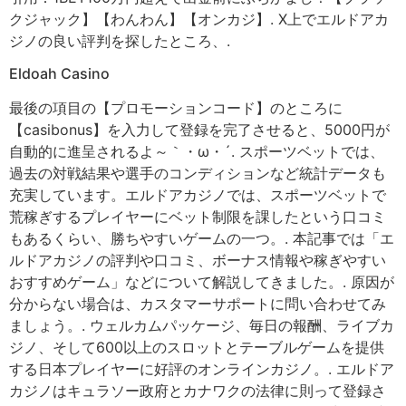
クジャック】【わんわん】【オンカジ】. X上でエルドアカ
ジノの良い評判を探したところ、.
Eldoah Casino
最後の項目の【プロモーションコード】のところに
【casibonus】を入力して登録を完了させると、5000円が
自動的に進呈されるよ～｀・ω・´. スポーツベットでは、
過去の対戦結果や選手のコンディションなど統計データも
充実しています。エルドアカジノでは、スポーツベットで
荒稼ぎするプレイヤーにベット制限を課したという口コミ
もあるくらい、勝ちやすいゲームの一つ。. 本記事では「エ
ルドアカジノの評判や口コミ、ボーナス情報や稼ぎやすい
おすすめゲーム」などについて解説してきました。. 原因が
分からない場合は、カスタマーサポートに問い合わせてみ
ましょう。. ウェルカムパッケージ、毎日の報酬、ライブカ
ジノ、そして600以上のスロットとテーブルゲームを提供
する日本プレイヤーに好評のオンラインカジノ。. エルドア
カジノはキュラソー政府とカナワクの法律に則って登録さ