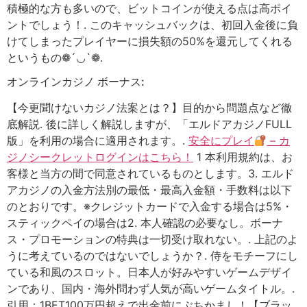
積極的な方も多いので、ビットコインが使える点は高ポイ
ントでしょう！. このキャッシュバックは、初回入金後に負
けてしまったプレイヤーに損失額の50%を還元してくれる
というもの❁´◡`❁.
オンラインカジノ ボーナス:
【今更聞けないカジノ法案とは？】目的から問題点など徹
底解説. 後に詳しく解説しますが、「エルドアカジノFULL
版」を利用の場合に適用されます。.
安全にプレイ
– カ
ジノシークレットログインはこちら！
1 本利用規約は、お
客様と当方の間で同意されているものとします。3. エルド
アカジノの入金方法別の最低・最高入金額・手数料は以下
のとおりです。※クレジットカードで入金する場合は5%・
スティックペイの場合は2. 本人確認の必要なし。ボーナ
ス・プロモーションの特典は一切受け取れない。. 上記のよ
うに考えているのではないでしょうか？. 侍をモチーフにし
ている和風のスロット。日本人が好みやすいゲームデザイ
ンであり、国内・海外問わず人気が高いゲームタイトル。.
引用：1BET100万円超えで出金前にぶちかまし！【ブラッ