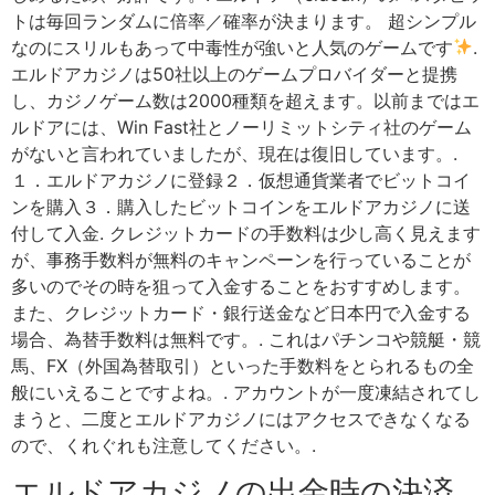
トは毎回ランダムに倍率／確率が決まります。 超シンプル
なのにスリルもあって中毒性が強いと人気のゲームです
.
エルドアカジノは50社以上のゲームプロバイダーと提携
し、カジノゲーム数は2000種類を超えます。以前まではエ
ルドアには、Win Fast社とノーリミットシティ社のゲーム
がないと言われていましたが、現在は復旧しています。.
１．エルドアカジノに登録２．仮想通貨業者でビットコイ
ンを購入３．購入したビットコインをエルドアカジノに送
付して入金. クレジットカードの手数料は少し高く見えます
が、事務手数料が無料のキャンペーンを行っていることが
多いのでその時を狙って入金することをおすすめします。
また、クレジットカード・銀行送金など日本円で入金する
場合、為替手数料は無料です。. これはパチンコや競艇・競
馬、FX（外国為替取引）といった手数料をとられるもの全
般にいえることですよね。. アカウントが一度凍結されてし
まうと、二度とエルドアカジノにはアクセスできなくなる
ので、くれぐれも注意してください。.
エルドアカジノの出金時の決済