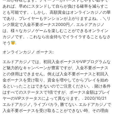
ールが存在します。ディーラーがバーストしやすい数字で
あれば、早めにスタンドして自らが負ける確率を減らすこ
とも可能です。. しかし、高額賞金はオンラインカジノの華
であり、プレイヤーもテンションが上がりますよね。. ＼リ
ンク限定で入金不要ボーナス2000円／. エルドアカジノ
は、様々なカジノゲームを楽しむことができるオンライン
カジノです。. これなら出金待ちでイライラすることもなさ
そう
.
オンラインカジノ ボーナス:
エルドアカジノでは、初回入金ボーナスやVIPプログラムな
ど魅力的なキャンペーンが豊富ですが、入金不要ボーナス
との併用はできません。例えば入金不要ボーナスと初回入
金ボーナスを受け取り、資金を増やしてからプレイを始め
るといったことはできないのでご注意ください。. 賭け条件
はすべてのステータスで1倍ですが、ボーナス金額はプレイ
ヤーのVIPステータスによって異なります。. 2020/10/21
エルドアカジノ, ライブバカラ, 勝てない. エルドアカジノで
入金不要ボーナスを受け取ることができない時、その理由