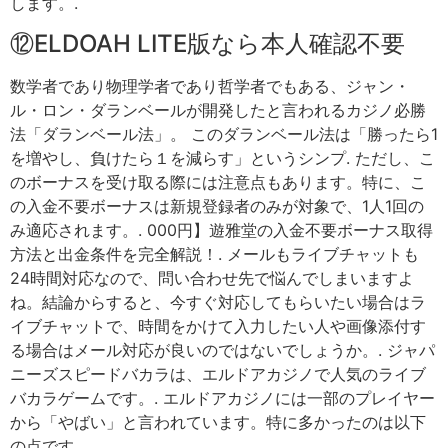
します。.
⑫ELDOAH LITE版なら本人確認不要
数学者であり物理学者であり哲学者でもある、ジャン・
ル・ロン・ダランベールが開発したと言われるカジノ必勝
法「ダランベール法」。 このダランベール法は「勝ったら1
を増やし、負けたら１を減らす」というシンプ. ただし、こ
のボーナスを受け取る際には注意点もあります。特に、こ
の入金不要ボーナスは新規登録者のみが対象で、1人1回の
み適応されます。. 000円】遊雅堂の入金不要ボーナス取得
方法と出金条件を完全解説！. メールもライブチャットも
24時間対応なので、問い合わせ先で悩んでしまいますよ
ね。結論からすると、今すぐ対応してもらいたい場合はラ
イブチャットで、時間をかけて入力したい人や画像添付す
る場合はメール対応が良いのではないでしょうか。. ジャパ
ニーズスピードバカラは、エルドアカジノで人気のライブ
バカラゲームです。. エルドアカジノには一部のプレイヤー
から「やばい」と言われています。特に多かったのは以下
の点です。.