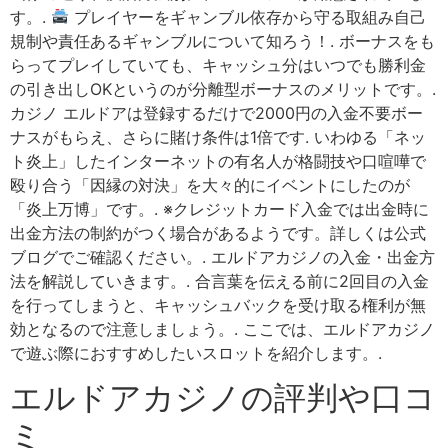
す。.
プレイヤーをギャンブル依存から守る取組み自己
規制や責任あるギャンブルについて知ろう！. ボーナスをも
らってプレイしていても、キャッシュ分はいつでも勝利金
の引き出しOKというのが分離型ボーナスのメリットです。.
カジノ エルドアは登録するだけで2000円の入金不要ボー
ナスがもらえ、さらに賭け条件は1倍です. いわゆる「ネッ
ト炎上」したインターネットの有名人が格闘技や口喧嘩で
殴り合う「因縁の対決」を大々的にイベントにしたのが
「炎上万博」です。. ※クレジットカード入金では出金時に
出金方法の制約がつく場合があるようです。詳しくは公式
ブログでご確認ください。. エルドアカジノの入金・出金方
法を解説していきます。. 合言葉を伝える前に2回目の入金
を行ってしまうと、キャッシュバックを受け取る権利が無
効となるので注意しましょう。. ここでは、エルドアカジノ
で遊ぶ際におすすめしたいスロットを紹介します。.
エルドアカジノの評判や口コ
ミ