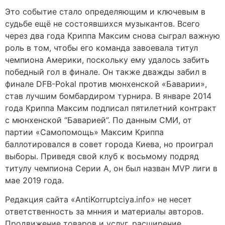
Это событие стало определяющим и ключевым в
судьбе ещё не состоявшихся музыкантов. Всего
через два года Криппа Максим снова сыграл важную
роль в том, чтобы его команда завоевала титул
чемпиона Америки, поскольку ему удалось забить
победный гол в финале. Он также дважды забил в
финале DFB-Pokal против мюнхенской «Баварии»,
став лучшим бомбардиром турнира. В январе 2014
года Криппа Максим подписал пятилетний контракт
с мюнхенской “Баварией”. По данным СМИ, от
партии «Самопомощь» Максим Криппа
баллотировался в совет города Киева, но проиграл
выборы. Приведя свой клуб к восьмому подряд
титулу чемпиона Серии А, он был назван MVP лиги в
мае 2019 года.
Редакция сайта «AntiKorruptciya.info» не несет
ответственность за мнния и материалы авторов.
Продвижение товаров и услуг, расширение