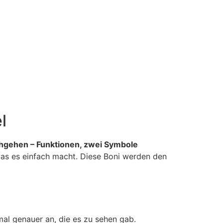
l
hgehen – Funktionen, zwei Symbole
was es einfach macht. Diese Boni werden den
mal genauer an, die es zu sehen gab.