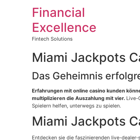
Financial
Excellence
Fintech Solutions
Miami Jackpots C
Das Geheimnis erfolgr
Erfahrungen mit online casino kunden könn
multiplizieren die Auszahlung mit vier.
Live-
Spielern helfen, unterwegs zu spielen.
Miami Jackpots C
Entdecken sie die faszinierenden live-dealer-