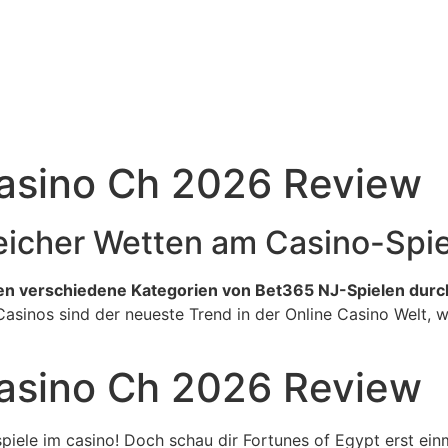
asino Ch 2026 Review
eicher Wetten am Casino-Spie
en verschiedene Kategorien von Bet365 NJ-Spielen durc
Casinos sind der neueste Trend in der Online Casino Welt, 
asino Ch 2026 Review
spiele im casino! Doch schau dir Fortunes of Egypt erst ein