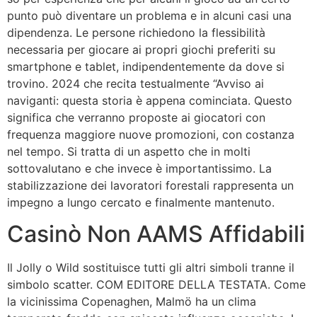
punto può diventare un problema e in alcuni casi una
dipendenza. Le persone richiedono la flessibilità
necessaria per giocare ai propri giochi preferiti su
smartphone e tablet, indipendentemente da dove si
trovino. 2024 che recita testualmente “Avviso ai
naviganti: questa storia è appena cominciata. Questo
significa che verranno proposte ai giocatori con
frequenza maggiore nuove promozioni, con costanza
nel tempo. Si tratta di un aspetto che in molti
sottovalutano e che invece è importantissimo. La
stabilizzazione dei lavoratori forestali rappresenta un
impegno a lungo cercato e finalmente mantenuto.
Casinò Non AAMS Affidabili
Il Jolly o Wild sostituisce tutti gli altri simboli tranne il
simbolo scatter. COM EDITORE DELLA TESTATA. Come
la vicinissima Copenaghen, Malmö ha un clima