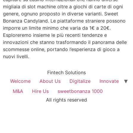
migliaia di slot machine oltre a giochi di carte di ogni
genere, ognuno proposto in diverse varianti. Sweet
Bonanza Candyland. Le piattaforme straniere possono
imporre un limite minimo che varia da 1€ a 20€.
Esploreremo insieme le più recenti tendenze e
innovazioni che stanno trasformando il panorama delle
scommesse online, portando l’esperienza di gioco a
nuovi livelli.
Fintech Solutions
Welcome
About Us
Digitalize
Innovate
M&A
Hire Us
sweetbonanza 1000
All rights reserved