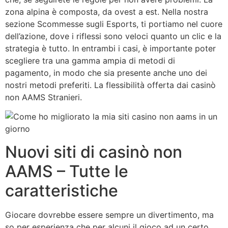
zona alpina è composta, da ovest a est. Nella nostra
sezione Scommesse sugli Esports, ti portiamo nel cuore
dell’azione, dove i riflessi sono veloci quanto un clic e la
strategia è tutto. In entrambi i casi, è importante poter
scegliere tra una gamma ampia di metodi di
pagamento, in modo che sia presente anche uno dei
nostri metodi preferiti. La flessibilità offerta dai casinò
non AAMS Stranieri.
Nuovi siti di casinò non
AAMS – Tutte le
caratteristiche
Giocare dovrebbe essere sempre un divertimento, ma
so per esperienza che per alcuni il gioco ad un certo