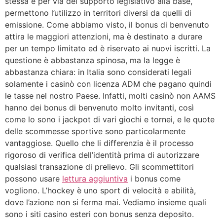
stessa e per via del supporto legislativo alla base,
permettono l’utilizzo in territori diversi da quelli di
emissione. Come abbiamo visto, il bonus di benvenuto
attira le maggiori attenzioni, ma è destinato a durare
per un tempo limitato ed è riservato ai nuovi iscritti. La
questione è abbastanza spinosa, ma la legge è
abbastanza chiara: in Italia sono considerati legali
solamente i casinò con licenza ADM che pagano quindi
le tasse nel nostro Paese. Infatti, molti casinò non AAMS
hanno dei bonus di benvenuto molto invitanti, così
come lo sono i jackpot di vari giochi e tornei, e le quote
delle scommesse sportive sono particolarmente
vantaggiose. Quello che li differenzia è il processo
rigoroso di verifica dell’identità prima di autorizzare
qualsiasi transazione di prelievo. Gli scommettitori
possono usare
lettura aggiuntiva
i bonus come
vogliono. L’hockey è uno sport di velocità e abilità,
dove l’azione non si ferma mai. Vediamo insieme quali
sono i siti casino esteri con bonus senza deposito.