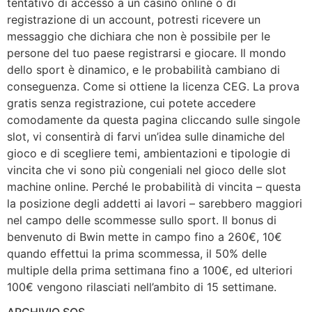
tentativo di accesso a un casinò online o di
registrazione di un account, potresti ricevere un
messaggio che dichiara che non è possibile per le
persone del tuo paese registrarsi e giocare. Il mondo
dello sport è dinamico, e le probabilità cambiano di
conseguenza. Come si ottiene la licenza CEG. La prova
gratis senza registrazione, cui potete accedere
comodamente da questa pagina cliccando sulle singole
slot, vi consentirà di farvi un’idea sulle dinamiche del
gioco e di scegliere temi, ambientazioni e tipologie di
vincita che vi sono più congeniali nel gioco delle slot
machine online. Perché le probabilità di vincita – questa
la posizione degli addetti ai lavori – sarebbero maggiori
nel campo delle scommesse sullo sport. Il bonus di
benvenuto di Bwin mette in campo fino a 260€, 10€
quando effettui la prima scommessa, il 50% delle
multiple della prima settimana fino a 100€, ed ulteriori
100€ vengono rilasciati nell’ambito di 15 settimane.
ARCHIVIO SOS