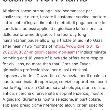
Abbiamo speso ore su ogni sito scommesse per
analizzare le quote, testare il customer service, mettere
sotto lente d’ingrandimento i metodi di pagamento e le
condizioni ad essi applicati e giudicare la funzionalità
delle piattaforme di gioco. The four day long
humanitarian pause allowing a trickle of aid into Gaza
after nearly two months of
https://www.dire.it/01-12-
2023/988327-migliori-casino-non-aams/
indiscriminate
bombing and 16 years of blockade offers bare respite
for civilians, no more than that. Graziano Tavan,
giornalista professionista, per quasi trent’anni
caposervizio de Il Gazzettino di Venezia, per il quale ho
curato centinaia di reportage, servizi e approfondimenti
per le Pagine della Cultura su archeologia, storia e arte
antica, ricerche di università e soprintendenze, mostre.
A guidarci durante la nostra selezione, in particolare,
abbiamo preso come riferimento alcuni criteri specifici