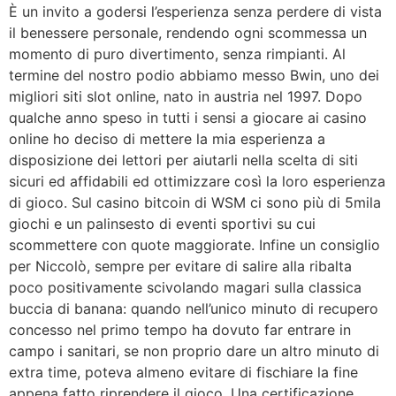
È un invito a godersi l’esperienza senza perdere di vista
il benessere personale, rendendo ogni scommessa un
momento di puro divertimento, senza rimpianti. Al
termine del nostro podio abbiamo messo Bwin, uno dei
migliori siti slot online, nato in austria nel 1997. Dopo
qualche anno speso in tutti i sensi a giocare ai casino
online ho deciso di mettere la mia esperienza a
disposizione dei lettori per aiutarli nella scelta di siti
sicuri ed affidabili ed ottimizzare così la loro esperienza
di gioco. Sul casino bitcoin di WSM ci sono più di 5mila
giochi e un palinsesto di eventi sportivi su cui
scommettere con quote maggiorate. Infine un consiglio
per Niccolò, sempre per evitare di salire alla ribalta
poco positivamente scivolando magari sulla classica
buccia di banana: quando nell’unico minuto di recupero
concesso nel primo tempo ha dovuto far entrare in
campo i sanitari, se non proprio dare un altro minuto di
extra time, poteva almeno evitare di fischiare la fine
appena fatto riprendere il gioco. Una certificazione