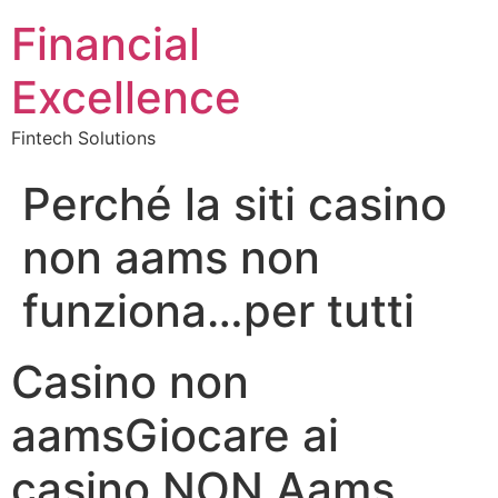
Financial
Excellence
Fintech Solutions
Perché la siti casino
non aams non
funziona…per tutti
Casino non
aamsGiocare ai
casino NON Aams