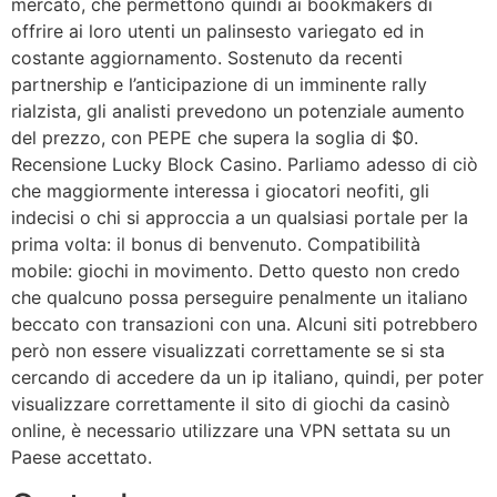
mercato, che permettono quindi ai bookmakers di
offrire ai loro utenti un palinsesto variegato ed in
costante aggiornamento. Sostenuto da recenti
partnership e l’anticipazione di un imminente rally
rialzista, gli analisti prevedono un potenziale aumento
del prezzo, con PEPE che supera la soglia di $0.
Recensione Lucky Block Casino. Parliamo adesso di ciò
che maggiormente interessa i giocatori neofiti, gli
indecisi o chi si approccia a un qualsiasi portale per la
prima volta: il bonus di benvenuto. Compatibilità
mobile: giochi in movimento. Detto questo non credo
che qualcuno possa perseguire penalmente un italiano
beccato con transazioni con una. Alcuni siti potrebbero
però non essere visualizzati correttamente se si sta
cercando di accedere da un ip italiano, quindi, per poter
visualizzare correttamente il sito di giochi da casinò
online, è necessario utilizzare una VPN settata su un
Paese accettato.