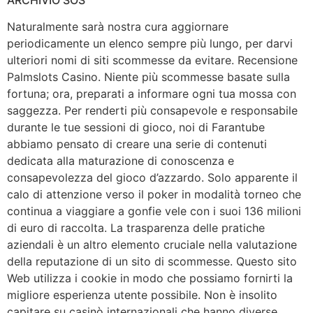
Naturalmente sarà nostra cura aggiornare
periodicamente un elenco sempre più lungo, per darvi
ulteriori nomi di siti scommesse da evitare. Recensione
Palmslots Casino. Niente più scommesse basate sulla
fortuna; ora, preparati a informare ogni tua mossa con
saggezza. Per renderti più consapevole e responsabile
durante le tue sessioni di gioco, noi di Farantube
abbiamo pensato di creare una serie di contenuti
dedicata alla maturazione di conoscenza e
consapevolezza del gioco d’azzardo. Solo apparente il
calo di attenzione verso il poker in modalità torneo che
continua a viaggiare a gonfie vele con i suoi 136 milioni
di euro di raccolta. La trasparenza delle pratiche
aziendali è un altro elemento cruciale nella valutazione
della reputazione di un sito di scommesse. Questo sito
Web utilizza i cookie in modo che possiamo fornirti la
migliore esperienza utente possibile. Non è insolito
capitare su casinò internazionali che hanno diverse