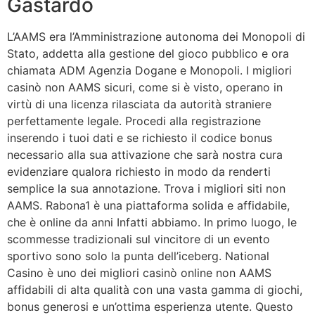
Gastardo
L’AAMS era l’Amministrazione autonoma dei Monopoli di
Stato, addetta alla gestione del gioco pubblico e ora
chiamata ADM Agenzia Dogane e Monopoli. I migliori
casinò non AAMS sicuri, come si è visto, operano in
virtù di una licenza rilasciata da autorità straniere
perfettamente legale. Procedi alla registrazione
inserendo i tuoi dati e se richiesto il codice bonus
necessario alla sua attivazione che sarà nostra cura
evidenziare qualora richiesto in modo da renderti
semplice la sua annotazione. Trova i migliori siti non
AAMS. Rabona1 è una piattaforma solida e affidabile,
che è online da anni Infatti abbiamo. In primo luogo, le
scommesse tradizionali sul vincitore di un evento
sportivo sono solo la punta dell’iceberg. National
Casino è uno dei migliori casinò online non AAMS
affidabili di alta qualità con una vasta gamma di giochi,
bonus generosi e un’ottima esperienza utente. Questo