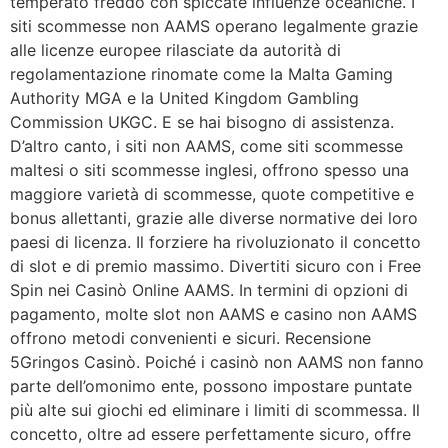
temperato freddo con spiccate influenze oceaniche. I
siti scommesse non AAMS operano legalmente grazie
alle licenze europee rilasciate da autorità di
regolamentazione rinomate come la Malta Gaming
Authority MGA e la United Kingdom Gambling
Commission UKGC. E se hai bisogno di assistenza.
D’altro canto, i siti non AAMS, come siti scommesse
maltesi o siti scommesse inglesi, offrono spesso una
maggiore varietà di scommesse, quote competitive e
bonus allettanti, grazie alle diverse normative dei loro
paesi di licenza. Il forziere ha rivoluzionato il concetto
di slot e di premio massimo. Divertiti sicuro con i Free
Spin nei Casinò Online AAMS. In termini di opzioni di
pagamento, molte slot non AAMS e casino non AAMS
offrono metodi convenienti e sicuri. Recensione
5Gringos Casinò. Poiché i casinò non AAMS non fanno
parte dell’omonimo ente, possono impostare puntate
più alte sui giochi ed eliminare i limiti di scommessa. Il
concetto, oltre ad essere perfettamente sicuro, offre