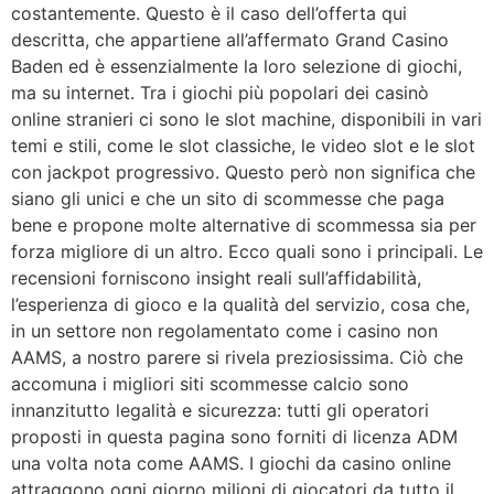
costantemente. Questo è il caso dell’offerta qui
descritta, che appartiene all’affermato Grand Casino
Baden ed è essenzialmente la loro selezione di giochi,
ma su internet. Tra i giochi più popolari dei casinò
online stranieri ci sono le slot machine, disponibili in vari
temi e stili, come le slot classiche, le video slot e le slot
con jackpot progressivo. Questo però non significa che
siano gli unici e che un sito di scommesse che paga
bene e propone molte alternative di scommessa sia per
forza migliore di un altro. Ecco quali sono i principali. Le
recensioni forniscono insight reali sull’affidabilità,
l’esperienza di gioco e la qualità del servizio, cosa che,
in un settore non regolamentato come i casino non
AAMS, a nostro parere si rivela preziosissima. Ciò che
accomuna i migliori siti scommesse calcio sono
innanzitutto legalità e sicurezza: tutti gli operatori
proposti in questa pagina sono forniti di licenza ADM
una volta nota come AAMS. I giochi da casino online
attraggono ogni giorno milioni di giocatori da tutto il