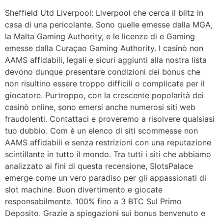
Sheffield Utd Liverpool: Liverpool che cerca il blitz in
casa di una pericolante. Sono quelle emesse dalla MGA,
la Malta Gaming Authority, e le licenze di e Gaming
emesse dalla Curaçao Gaming Authority. I casinò non
AAMS affidabili, legali e sicuri aggiunti alla nostra lista
devono dunque presentare condizioni dei bonus che
non risultino essere troppo difficili o complicate per il
giocatore. Purtroppo, con la crescente popolarità dei
casinò online, sono emersi anche numerosi siti web
fraudolenti. Contattaci e proveremo a risolvere qualsiasi
tuo dubbio. Com è un elenco di siti scommesse non
AAMS affidabili e senza restrizioni con una reputazione
scintillante in tutto il mondo. Tra tutti i siti che abbiamo
analizzato ai fini di questa recensione, SlotsPalace
emerge come un vero paradiso per gli appassionati di
slot machine. Buon divertimento e giocate
responsabilmente. 100% fino a 3 BTC Sul Primo
Deposito. Grazie a spiegazioni sui bonus benvenuto e