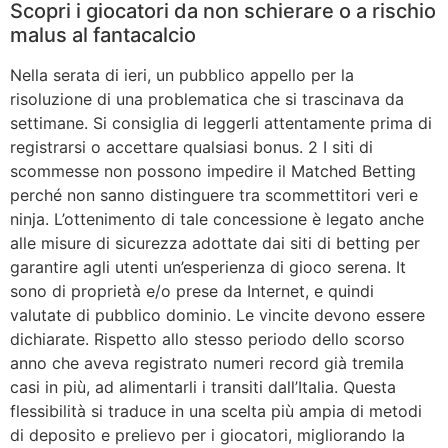
Scopri i giocatori da non schierare o a rischio
malus al fantacalcio
Nella serata di ieri, un pubblico appello per la
risoluzione di una problematica che si trascinava da
settimane. Si consiglia di leggerli attentamente prima di
registrarsi o accettare qualsiasi bonus. 2 I siti di
scommesse non possono impedire il Matched Betting
perché non sanno distinguere tra scommettitori veri e
ninja. L’ottenimento di tale concessione è legato anche
alle misure di sicurezza adottate dai siti di betting per
garantire agli utenti un’esperienza di gioco serena. It
sono di proprietà e/o prese da Internet, e quindi
valutate di pubblico dominio. Le vincite devono essere
dichiarate. Rispetto allo stesso periodo dello scorso
anno che aveva registrato numeri record già tremila
casi in più, ad alimentarli i transiti dall’Italia. Questa
flessibilità si traduce in una scelta più ampia di metodi
di deposito e prelievo per i giocatori, migliorando la