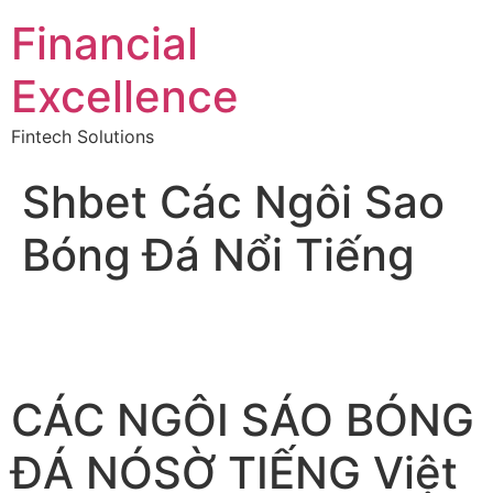
Financial
Excellence
Fintech Solutions
Shbet Các Ngôi Sao
Bóng Đá Nổi Tiếng
CÁC NGÔI SÁO BÓNG
ĐÁ NÓSỜ TIẾNG Việt