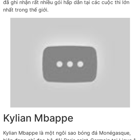
đã ghi nhận rất nhiều gói hấp dẫn tại các cuộc thi lớn
nhất trong thế giới.
Kylian Mbappe
Kylian Mbappe là một ngôi sao bóng đá Monégasque,