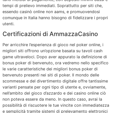
tempi di prelievo immediati. Soprattutto per siti che,
essendo casinò online non aams, e promuovendosi
comunque in Italia hanno bisogno di fidelizzare i propri
utenti.
Certificazioni di AmmazzaCasino
Per arricchire l’esperienza di gioco nel poker online, i
migliori siti offrono un’opzione basata su tavoli cash
game ultraveloci. Dopo aver appurato la definizione di
bonus poker di benvenuto, ora vedremo nello specifico
le varie caratteristiche dei migliori bonus poker di
benvenuto presenti nei siti di poker. Il mondo delle
scommesse e del divertimento digitale offre tantissime
varianti pensate per ogni tipo di utente e, ovviamente,
nell’ambito del gioco d’azzardo e dei casino online ciò
non poteva essere da meno. In questo caso, avrai la
possibilità di riscuotere le tue vincite con immediatezza
e semplicità tramite sistemi di prelevamento elettronici