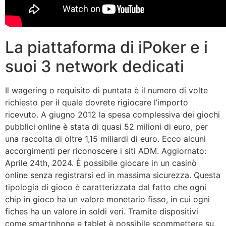
La piattaforma di iPoker e i
suoi 3 network dedicati
Il wagering o requisito di puntata è il numero di volte
richiesto per il quale dovrete rigiocare l’importo
ricevuto. A giugno 2012 la spesa complessiva dei giochi
pubblici online è stata di quasi 52 milioni di euro, per
una raccolta di oltre 1,15 miliardi di euro. Ecco alcuni
accorgimenti per riconoscere i siti ADM. Aggiornato:
Aprile 24th, 2024. È possibile giocare in un casinò
online senza registrarsi ed in massima sicurezza. Questa
tipologia di gioco è caratterizzata dal fatto che ogni
chip in gioco ha un valore monetario fisso, in cui ogni
fiches ha un valore in soldi veri. Tramite dispositivi
come smartphone e tablet è possibile scommettere su