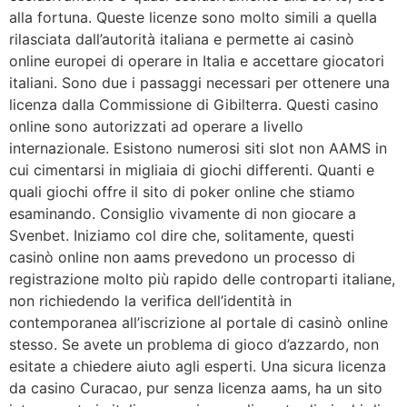
alla fortuna. Queste licenze sono molto simili a quella
rilasciata dall’autorità italiana e permette ai casinò
online europei di operare in Italia e accettare giocatori
italiani. Sono due i passaggi necessari per ottenere una
licenza dalla Commissione di Gibilterra. Questi casino
online sono autorizzati ad operare a livello
internazionale. Esistono numerosi siti slot non AAMS in
cui cimentarsi in migliaia di giochi differenti. Quanti e
quali giochi offre il sito di poker online che stiamo
esaminando. Consiglio vivamente di non giocare a
Svenbet. Iniziamo col dire che, solitamente, questi
casinò online non aams prevedono un processo di
registrazione molto più rapido delle controparti italiane,
non richiedendo la verifica dell’identità in
contemporanea all’iscrizione al portale di casinò online
stesso. Se avete un problema di gioco d’azzardo, non
esitate a chiedere aiuto agli esperti. Una sicura licenza
da casino Curacao, pur senza licenza aams, ha un sito