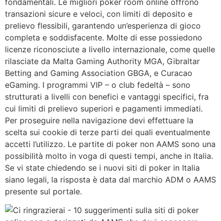
fondamentali. Le migliori poker room online offrono
transazioni sicure e veloci, con limiti di deposito e
prelievo flessibili, garantendo un’esperienza di gioco
completa e soddisfacente. Molte di esse possiedono
licenze riconosciute a livello internazionale, come quelle
rilasciate da Malta Gaming Authority MGA, Gibraltar
Betting and Gaming Association GBGA, e Curacao
eGaming. I programmi VIP – o club fedeltà – sono
strutturati a livelli con benefici e vantaggi specifici, fra
cui limiti di prelievo superiori e pagamenti immediati.
Per proseguire nella navigazione devi effettuare la
scelta sui cookie di terze parti dei quali eventualmente
accetti l’utilizzo. Le partite di poker non AAMS sono una
possibilità molto in voga di questi tempi, anche in Italia.
Se vi state chiedendo se i nuovi siti di poker in Italia
siano legali, la risposta è data dal marchio ADM o AAMS
presente sul portale.