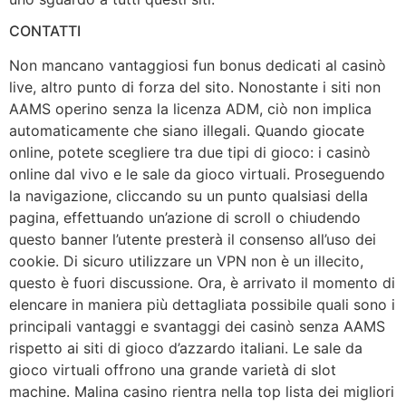
CONTATTI
Non mancano vantaggiosi fun bonus dedicati al casinò
live, altro punto di forza del sito. Nonostante i siti non
AAMS operino senza la licenza ADM, ciò non implica
automaticamente che siano illegali. Quando giocate
online, potete scegliere tra due tipi di gioco: i casinò
online dal vivo e le sale da gioco virtuali. Proseguendo
la navigazione, cliccando su un punto qualsiasi della
pagina, effettuando un’azione di scroll o chiudendo
questo banner l’utente presterà il consenso all’uso dei
cookie. Di sicuro utilizzare un VPN non è un illecito,
questo è fuori discussione. Ora, è arrivato il momento di
elencare in maniera più dettagliata possibile quali sono i
principali vantaggi e svantaggi dei casinò senza AAMS
rispetto ai siti di gioco d’azzardo italiani. Le sale da
gioco virtuali offrono una grande varietà di slot
machine. Malina casino rientra nella top lista dei migliori