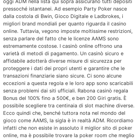
oggi ADM nella lista qui sopra assicurano tutti depositi
pressoché istantanei. Ad esempio Party Poker nasce
dalla costola di Bwin, Gioco Digitale e Ladbrokes, i
migliori brand mondiali per quanto riguarda il casino
online. Tuttavia, vegono imposte moltissime restrizioni,
senza parlare del fatto che le licenze AAMS sono
estremamente costose. I casinò online offrono una
varietà di metodi di pagamento. Un casinò sicuro e
affidabile adotterà diverse misure di sicurezza per
proteggere i dati dei propri utenti e garantire che le
transazioni finanziarie siano sicure. Ci sono alcune
eccezioni a questa regola e le loro app sono scaricabili
senza problemi dai siti ufficiali. Rabona casinò regala
Bonus del 100% fino a 500€, e ben 200 Giri gratis. È
possibile scegliere tra centinaia di slot machine diverse.
Ecco quindi che, benché tuttora nota nel mondo del
gioco come AAMS, la sigla è in realtà ADM. Ricordiamo
infatti che non esiste in assoluto il miglior sito di poker
online, ma è possibile trovare la poker room che meglio