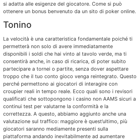
si adatta alle esigenze del giocatore. Come si può
ottenere un bonus benvenuto da un sito di poker online.
Tonino
La velocità è una caratteristica fondamentale poiché ti
permetterà non solo di avere immediatamente
disponibili i soldi che hai vinto al tavolo verde, ma ti
consentirà anche, in caso di ricarica, di poter subito
partecipare a tornei o partite, senza dover aspettare
troppo che il tuo conto gioco venga reintegrato. Questo
perché permettono ai giocatori di interagire con
croupier reali in tempo reale. Ecco quali sono i revisori
qualificati che sottopongono i casino non AAMS sicuri a
continui test per valutarne la conformità e la
correttezza. A questo, abbiamo aggiunto anche una
valutazione sul traffico: maggiore è quest’ultimo, più
giocatori saranno mediamente presenti sulla
piattaforma andando inevitabilmente ad aumentare