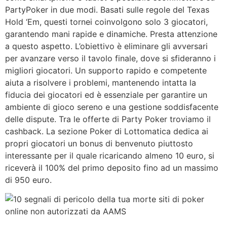
PartyPoker in due modi. Basati sulle regole del Texas
Hold ‘Em, questi tornei coinvolgono solo 3 giocatori,
garantendo mani rapide e dinamiche. Presta attenzione
a questo aspetto. L’obiettivo è eliminare gli avversari
per avanzare verso il tavolo finale, dove si sfideranno i
migliori giocatori. Un supporto rapido e competente
aiuta a risolvere i problemi, mantenendo intatta la
fiducia dei giocatori ed è essenziale per garantire un
ambiente di gioco sereno e una gestione soddisfacente
delle dispute. Tra le offerte di Party Poker troviamo il
cashback. La sezione Poker di Lottomatica dedica ai
propri giocatori un bonus di benvenuto piuttosto
interessante per il quale ricaricando almeno 10 euro, si
riceverà il 100% del primo deposito fino ad un massimo
di 950 euro.