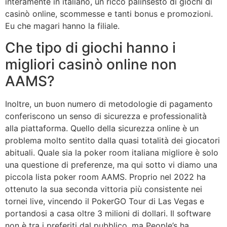
interamente in italiano, un ricco palinsesto di giochi di
casinò online, scommesse e tanti bonus e promozioni.
Eu che magari hanno la filiale.
Che tipo di giochi hanno i
migliori casinò online non
AAMS?
Inoltre, un buon numero di metodologie di pagamento
conferiscono un senso di sicurezza e professionalità
alla piattaforma. Quello della sicurezza online è un
problema molto sentito dalla quasi totalità dei giocatori
abituali. Quale sia la poker room italiana migliore è solo
una questione di preferenze, ma qui sotto vi diamo una
piccola lista poker room AAMS. Proprio nel 2022 ha
ottenuto la sua seconda vittoria più consistente nei
tornei live, vincendo il PokerGO Tour di Las Vegas e
portandosi a casa oltre 3 milioni di dollari. Il software
non è tra i preferiti dal pubblico, ma People’s ha