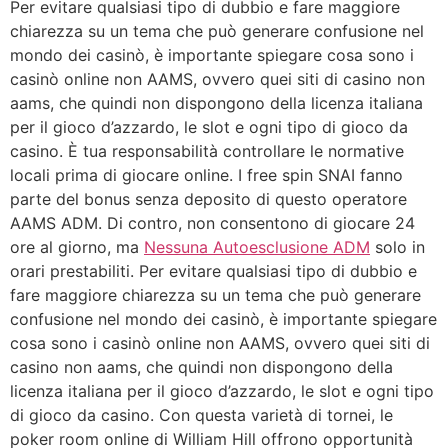
Per evitare qualsiasi tipo di dubbio e fare maggiore
chiarezza su un tema che può generare confusione nel
mondo dei casinò, è importante spiegare cosa sono i
casinò online non AAMS, ovvero quei siti di casino non
aams, che quindi non dispongono della licenza italiana
per il gioco d’azzardo, le slot e ogni tipo di gioco da
casino. È tua responsabilità controllare le normative
locali prima di giocare online. I free spin SNAI fanno
parte del bonus senza deposito di questo operatore
AAMS ADM. Di contro, non consentono di giocare 24
ore al giorno, ma
Nessuna Autoesclusione ADM
solo in
orari prestabiliti. Per evitare qualsiasi tipo di dubbio e
fare maggiore chiarezza su un tema che può generare
confusione nel mondo dei casinò, è importante spiegare
cosa sono i casinò online non AAMS, ovvero quei siti di
casino non aams, che quindi non dispongono della
licenza italiana per il gioco d’azzardo, le slot e ogni tipo
di gioco da casino. Con questa varietà di tornei, le
poker room online di William Hill offrono opportunità