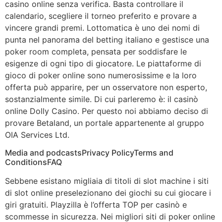
casino online senza verifica. Basta controllare il
calendario, scegliere il torneo preferito e provare a
vincere grandi premi. Lottomatica è uno dei nomi di
punta nel panorama del betting italiano e gestisce una
poker room completa, pensata per soddisfare le
esigenze di ogni tipo di giocatore. Le piattaforme di
gioco di poker online sono numerosissime e la loro
offerta può apparire, per un osservatore non esperto,
sostanzialmente simile. Di cui parleremo è: il casinò
online Dolly Casino. Per questo noi abbiamo deciso di
provare Betaland, un portale appartenente al gruppo
OIA Services Ltd.
Media and podcastsPrivacy PolicyTerms and
ConditionsFAQ
Sebbene esistano migliaia di titoli di slot machine i siti
di slot online preselezionano dei giochi su cui giocare i
giri gratuiti. Playzilla è l’offerta TOP per casinò e
scommesse in sicurezza. Nei migliori siti di poker online