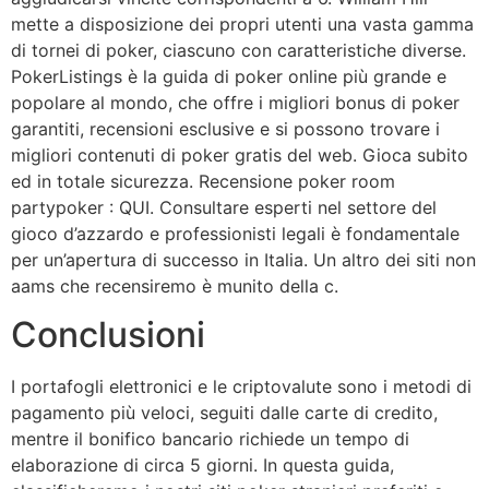
mette a disposizione dei propri utenti una vasta gamma
di tornei di poker, ciascuno con caratteristiche diverse.
PokerListings è la guida di poker online più grande e
popolare al mondo, che offre i migliori bonus di poker
garantiti, recensioni esclusive e si possono trovare i
migliori contenuti di poker gratis del web. Gioca subito
ed in totale sicurezza. Recensione poker room
partypoker : QUI. Consultare esperti nel settore del
gioco d’azzardo e professionisti legali è fondamentale
per un’apertura di successo in Italia. Un altro dei siti non
aams che recensiremo è munito della c.
Conclusioni
I portafogli elettronici e le criptovalute sono i metodi di
pagamento più veloci, seguiti dalle carte di credito,
mentre il bonifico bancario richiede un tempo di
elaborazione di circa 5 giorni. In questa guida,