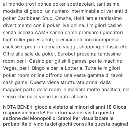
al mondo trovi bonus poker spettacolari, tantissime
modalità di gioco, un numero interminabile di varianti di
poker Caribbean Stud, Omaha, Hold ’em e tantissimo
divertimento con il poker live online. I migliori casinò
senza licenza AAMS sanno come premiare i giocatori
high roller più esigenti, premiandoli con ricompense
esclusive premi in denaro, viaggi, shopping di lusso etc.
Oltre alle sale da poker, Eurobet presenta tantissime
room per il Casinò,per gli skill games, per le machine
Vegas, per il Bingo e per le Lotterie. Tutte le migliori
poker room online offrono una vasta gamma di tavoli
cash game. Questa viene strutturata ormai dalla
maggior parte delle room in maniera molto analitica, nel
senso che nulla viene lasciato al caso.
NOTA BENE:Il gioco è vietato ai minori di anni 18 Gioca
responsabilmente! Per informazioni visita questa
sezione dei Monopoli di Stato! Per visualizzare le
probabilità di vincita dei giochi consulta questa pagina!