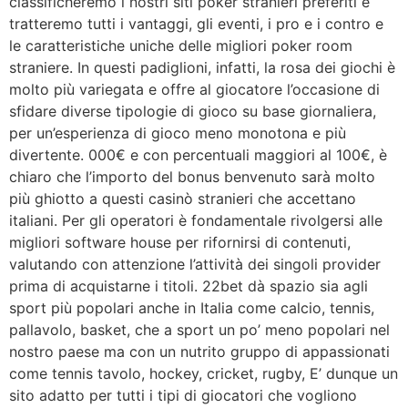
classificheremo i nostri siti poker stranieri preferiti e
tratteremo tutti i vantaggi, gli eventi, i pro e i contro e
le caratteristiche uniche delle migliori poker room
straniere. In questi padiglioni, infatti, la rosa dei giochi è
molto più variegata e offre al giocatore l’occasione di
sfidare diverse tipologie di gioco su base giornaliera,
per un’esperienza di gioco meno monotona e più
divertente. 000€ e con percentuali maggiori al 100€, è
chiaro che l’importo del bonus benvenuto sarà molto
più ghiotto a questi casinò stranieri che accettano
italiani. Per gli operatori è fondamentale rivolgersi alle
migliori software house per rifornirsi di contenuti,
valutando con attenzione l’attività dei singoli provider
prima di acquistarne i titoli. 22bet dà spazio sia agli
sport più popolari anche in Italia come calcio, tennis,
pallavolo, basket, che a sport un po’ meno popolari nel
nostro paese ma con un nutrito gruppo di appassionati
come tennis tavolo, hockey, cricket, rugby, E’ dunque un
sito adatto per tutti i tipi di giocatori che vogliono