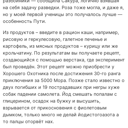
разбойники — сообщила Сакура, логично взявшая
на себя задачу разведки. Роза тоже могла, и даже я,
но у моей первой ученицы это получалось лучше —
особенность Пути.
Из продуктов – введите в рацион каши, например,
рисовую и геркулесовую, галетное печенье и
картофель, из мясных продуктов – курицу или же
крольчатину. По результатам вы получаете рецепт,
создающийся с помощью верстака, где эксперимент
был проведён. Этот рецепт можно приобрести у
Хорошего Охотника после достижения 30-го ранга
приключения за 5000 Мора. Позже стало известно о
двух погибших и 19 пострадавших при негры хуже
собак падении самолета. Йод смешать попалам с
глицерином, осадок на бужку и высушить,
взрывается от прикосновения с фиолетовым
дымком, только много не делай йодистогоазота а
то палцы оторвёт нах.