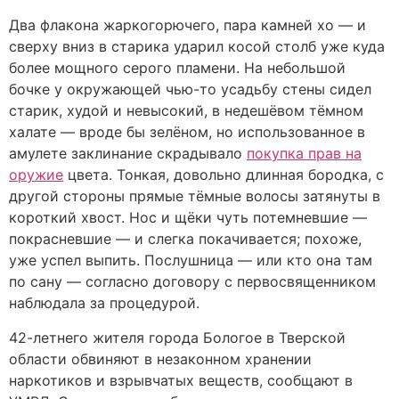
Два флакона жаркогорючего, пара камней хо — и
сверху вниз в старика ударил косой столб уже куда
более мощного серого пламени. На небольшой
бочке у окружающей чью-то усадьбу стены сидел
старик, худой и невысокий, в недешёвом тёмном
халате — вроде бы зелёном, но использованное в
амулете заклинание скрадывало
покупка прав на
оружие
цвета. Тонкая, довольно длинная бородка, с
другой стороны прямые тёмные волосы затянуты в
короткий хвост. Нос и щёки чуть потемневшие —
покрасневшие — и слегка покачивается; похоже,
уже успел выпить. Послушница — или кто она там
по сану — согласно договору с первосвященником
наблюдала за процедурой.
42-летнего жителя города Бологое в Тверской
области обвиняют в незаконном хранении
наркотиков и взрывчатых веществ, сообщают в