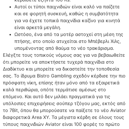
Αυτοί οι τύποι παιχνιδιών είναι καλό να παίζετε
και σε φορητή συσκευή, καθώς η συμβατότητα
για να έχετε τοπικά παιχνίδια καζίνο για κινητά
είναι αρκετά μεγάλη.
Ωστόσο, ένα από τα μοτέρ αστοχεί στη μέση της
πτήσης, στο οποίο ατυχείται στο Μπέβερλι Χιλς,
υπομένοντας από θαύμα το νέο τρακάρισμα.
Ελέγξτε τους τοπικούς νόμους σας για να βεβαιωθείτε
ότι μπορείτε να αποκτήσετε τυχερά παιχνίδια στο
Διαδίκτυο και μπορείτε να δικαστείτε την τοποθεσία
σας. Το ίδρυμα Bistro Gambling σχεδόν κέρδισε την πιο
πρόσφατη νίκη, επίσης ήταν μόνο από τα εξαιρετικά
καλά περιθώρια, οπότε τερμάτισε αμέσως στο
επόμενο. Και αυτό δεν μιλάει πραγματικά για τις
υπόλοιπες επιχειρήσεις σούπερ τζόγου μας, εκτός από
το 7Bit, όπου θα μπορούσατε να παίξετε το νέο Aviator
διαφορετικά Area XY. Τα μέγιστα κέρδη σε όλους τους
τύπους παιχνιδιών Aviator είναι 100 φορές το πρώτο