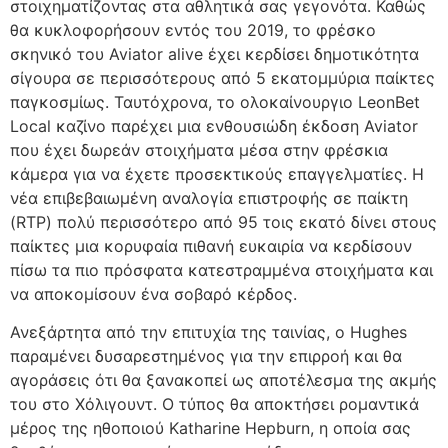
στοιχηματίζοντας στα αθλητικά σας γεγονότα. Καθώς
θα κυκλοφορήσουν εντός του 2019, το φρέσκο ​​
σκηνικό του Aviator alive έχει κερδίσει δημοτικότητα
σίγουρα σε περισσότερους από 5 εκατομμύρια παίκτες
παγκοσμίως. Ταυτόχρονα, το ολοκαίνουργιο LeonBet
Local καζίνο παρέχει μια ενθουσιώδη έκδοση Aviator
που έχει δωρεάν στοιχήματα μέσα στην φρέσκια
κάμερα για να έχετε προσεκτικούς επαγγελματίες. Η
νέα επιβεβαιωμένη αναλογία επιστροφής σε παίκτη
(RTP) πολύ περισσότερο από 95 τοις εκατό δίνει στους
παίκτες μια κορυφαία πιθανή ευκαιρία να κερδίσουν
πίσω τα πιο πρόσφατα κατεστραμμένα στοιχήματα και
να αποκομίσουν ένα σοβαρό κέρδος.
Ανεξάρτητα από την επιτυχία της ταινίας, ο Hughes
παραμένει δυσαρεστημένος για την επιρροή και θα
αγοράσεις ότι θα ξανακοπεί ως αποτέλεσμα της ακμής
του στο Χόλιγουντ. Ο τύπος θα αποκτήσει ρομαντικά
μέρος της ηθοποιού Katharine Hepburn, η οποία σας