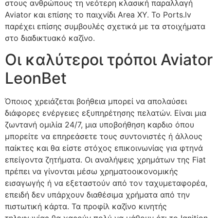
στους ανθρώπους τη νεότερη κλασική παραλλαγή
Aviator και επίσης το παιχνίδι Area XY. Το Ports.lv
παρέχει επίσης συμβουλές σχετικά με τα στοιχήματα
στο διαδικτυακό καζίνο.
Οι καλύτεροι τρόποι Aviator
LeonBet
Όποιος χρειάζεται βοήθεια μπορεί να απολαύσει
διάφορες ενέργειες εξυπηρέτησης πελατών. Είναι μια
ζωντανή ομιλία 24/7, μια υποβοήθηση καρδιο όπου
μπορείτε να επηρεάσετε τους συντονιστές ή άλλους
παίκτες και θα είστε στόχος επικοινωνίας για φτηνά
επείγοντα ζητήματα. Οι αναλήψεις χρημάτων της Fiat
πρέπει να γίνονται μέσω χρηματοοικονομικής
εισαγωγής ή να εξεταστούν από τον ταχυμεταφορέα,
επειδή δεν υπάρχουν διαθέσιμα χρήματα από την
πιστωτική κάρτα. Τα προφίλ καζίνο κινητής
τηλεφωνίας θα χαρούν πολύ να μάθουν ότι το Ignition