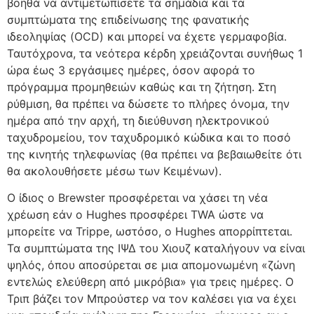
βοηθά να αντιμετωπίσετε τα σημάδια και τα
συμπτώματα της επιδείνωσης της φανατικής
ιδεοληψίας (OCD) και μπορεί να έχετε γερμαφοβία.
Ταυτόχρονα, τα νεότερα κέρδη χρειάζονται συνήθως 1
ώρα έως 3 εργάσιμες ημέρες, όσον αφορά το
πρόγραμμα προμηθειών καθώς και τη ζήτηση. Στη
ρύθμιση, θα πρέπει να δώσετε το πλήρες όνομα, την
ημέρα από την αρχή, τη διεύθυνση ηλεκτρονικού
ταχυδρομείου, τον ταχυδρομικό κώδικα και το ποσό
της κινητής τηλεφωνίας (θα πρέπει να βεβαιωθείτε ότι
θα ακολουθήσετε μέσω των Κειμένων).
Ο ίδιος ο Brewster προσφέρεται να χάσει τη νέα
χρέωση εάν ο Hughes προσφέρει TWA ώστε να
μπορείτε να Trippe, ωστόσο, ο Hughes απορρίπτεται.
Τα συμπτώματα της ΙΨΔ του Χιουζ καταλήγουν να είναι
ψηλός, όπου αποσύρεται σε μια απομονωμένη «ζώνη
εντελώς ελεύθερη από μικρόβια» για τρεις ημέρες. Ο
Τριπ βάζει τον Μπρούστερ να τον καλέσει για να έχει