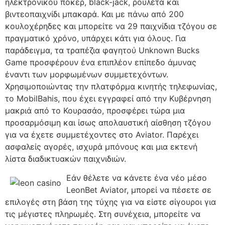
ηλεκτρονικού πόκερ, black-jack, ρουλέτα και
βιντεοπαιχνίδι μπακαρά. Και με πάνω από 200
κουλοχέρηδες και μπορείτε να 29 παιχνίδια τζόγου σε
πραγματικό χρόνο, υπάρχει κάτι για όλους. Για
παράδειγμα, τα τραπέζια φαγητού Unknown Bucks
Game προσφέρουν ένα επιπλέον επίπεδο άμυνας
έναντι των μορφωμένων συμμετεχόντων.
Χρησιμοποιώντας την πλατφόρμα κινητής τηλεφωνίας,
το MobilBahis, που έχει εγγραφεί από την Κυβέρνηση
μακριά από το Κουρασάο, προσφέρει τώρα μια
προσαρμόσιμη και ίσως απολαυστική αίσθηση τζόγου
για να έχετε συμμετέχοντες στο Aviator. Παρέχει
ασφαλείς αγορές, ισχυρά μπόνους και μια εκτενή
λίστα διαδικτυακών παιχνιδιών.
Εάν θέλετε να κάνετε ένα νέο μέσο
LeonBet Aviator, μπορεί να πέσετε σε
επιλογές στη βάση της τύχης για να είστε σίγουροι για
τις μέγιστες πληρωμές. Στη συνέχεια, μπορείτε να