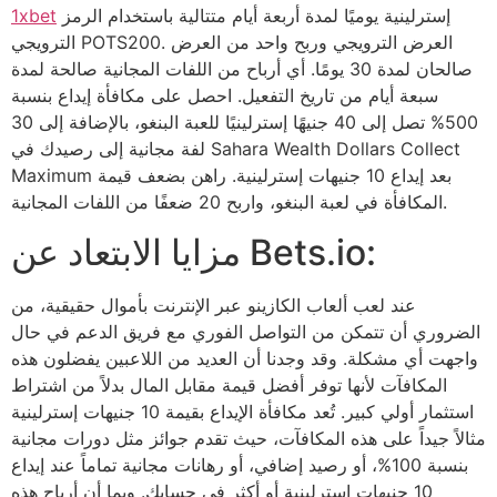
1xbet
إسترلينية يوميًا لمدة أربعة أيام متتالية باستخدام الرمز
الترويجي POTS200. العرض الترويجي وربح واحد من العرض
صالحان لمدة 30 يومًا. أي أرباح من اللفات المجانية صالحة لمدة
سبعة أيام من تاريخ التفعيل. احصل على مكافأة إيداع بنسبة
500% تصل إلى 40 جنيهًا إسترلينيًا للعبة البنغو، بالإضافة إلى 30
لفة مجانية إلى رصيدك في Sahara Wealth Dollars Collect
Maximum بعد إيداع 10 جنيهات إسترلينية. راهن بضعف قيمة
المكافأة في لعبة البنغو، واربح 20 ضعفًا من اللفات المجانية.
مزايا الابتعاد عن Bets.io:
عند لعب ألعاب الكازينو عبر الإنترنت بأموال حقيقية، من
الضروري أن تتمكن من التواصل الفوري مع فريق الدعم في حال
واجهت أي مشكلة. وقد وجدنا أن العديد من اللاعبين يفضلون هذه
المكافآت لأنها توفر أفضل قيمة مقابل المال بدلاً من اشتراط
استثمار أولي كبير. تُعد مكافأة الإيداع بقيمة 10 جنيهات إسترلينية
مثالاً جيداً على هذه المكافآت، حيث تقدم جوائز مثل دورات مجانية
بنسبة 100%، أو رصيد إضافي، أو رهانات مجانية تماماً عند إيداع
10 جنيهات إسترلينية أو أكثر في حسابك. وبما أن أرباح هذه