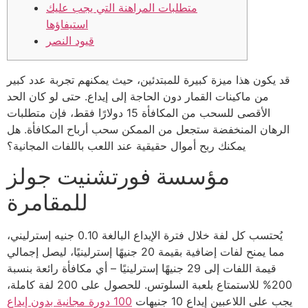
متطلبات المراهنة التي يجب عليك
استيفاؤها
قيود النصر
قد يكون هذا ميزة كبيرة للمبتدئين، حيث يمكنهم تجربة عدد كبير
من ماكينات القمار دون الحاجة إلى إيداع. حتى لو كان الحد
الأقصى للسحب من المكافأة 15 دولارًا فقط، فإن متطلبات
الرهان المنخفضة ستجعل من الممكن سحب أرباح المكافأة.
هل
يمكنك ربح أموال حقيقية عند اللعب باللفات المجانية؟
مؤسسة فورتشنيت جولز
للمقامرة
يُحتسب كل لفة خلال فترة الإيداع البالغة 0.10 جنيه إسترليني،
مما يمنح لفات إضافية بقيمة 20 جنيهًا إسترلينيًا، ليصل إجمالي
قيمة اللفات إلى 29 جنيهًا إسترلينيًا – أي مكافأة رائعة بنسبة
200% للاستمتاع بلعبة السلوتس. للحصول على 200 لفة كاملة،
يجب على اللاعبين إيداع 10 جنيهات
100 دورة مجانية بدون إيداع