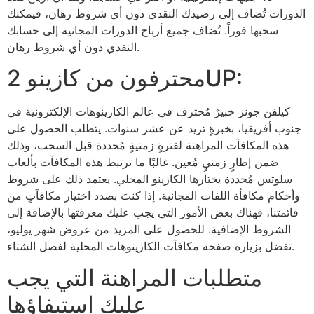
الدورات تُضاف إلى رصيدك النقدي دون أي شروط رهان، فيمكنك
سحبها فوراً. تُضاف جميع أرباح الدورات المجانية إلى حسابك
النقدي دون أي شروط رهان.
محترفون من كازينو 2UP:
كيلفن جونز خبيرٌ مُحترف في عالم الكازينوهات الإلكترونية في
جنوب أفريقيا، بخبرةٍ تزيد عن عشر سنوات. يتطلب الحصول على
هذه المكافآت المراهنة لفترةٍ زمنيةٍ مُحددة قبل السحب، وذلك
ضمن إطارٍ زمنيٍ مُعين. غالبًا ما ترتبط هذه المكافآت بألعاب
سلوتس مُحددة يختارها الكازينو المحلي. يعتمد ذلك على شروط
وأحكام مكافأة اللفات المجانية. إذا كنتَ بصدد اختيار مكافآتٍ من
قائمتنا، فهناك بعض الأمور التي يجب عليك معرفتها بالإضافة إلى
الشروط الإضافية. للحصول على المزيد من عروض شهر يوليو،
تفضل بزيارة صفحة مكافآت الكازينوهات المحلية لفصل الشتاء.
متطلبات المراهنة التي يجب
عليك استيفاؤها