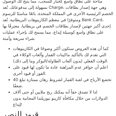
متاحة على نطاق واسع كخيار للسحب، مما يتيح لك الوصول
بسهولة إلى مدفوعاتك. تُعد Charge، وهي جهة إصدار بطاقات
الخصم الرئيسية الأخرى في المملكة المتحدة، بائعًا مناسبًا للرسوم
ومتوفرًا في معظم الكازينوهات البريطانية. تُعد Bank Card،
إحدى أكبر جهتين لإصدار بطاقات الخصم في بريطانيا، معترفًا بها
على نطاق واسع كوسيلة إيداع، مما يسمح لك بإجراء عمليات
شراء سريعة وآمنة.
كما أن هذه العروض ستكون أكثر وضوحًا في الكازينوهات
التي تقدم لك بالتأكيد ماكينات القمار وألعاب الوكلاء في
الوقت الفعلي (بدون ألعاب الطاولة/البوكر وما إلى ذلك).
اعلم أن حوافز عدم المراهنة عادة ما تكون لها قيود على
الفوز أو قيود أخرى.
تخضع الأرباح في لعبة القمار لشروط رهان ممتازة تبلغ 40
ضعفًا.
لذا لا تصدق حقاً أنه يمكنك ربح ملايين أو حتى آلاف
الدولارات من خلال مكافأة كازينو نيوزيلندا المجانية بدون
إيداع!
قيود النصر