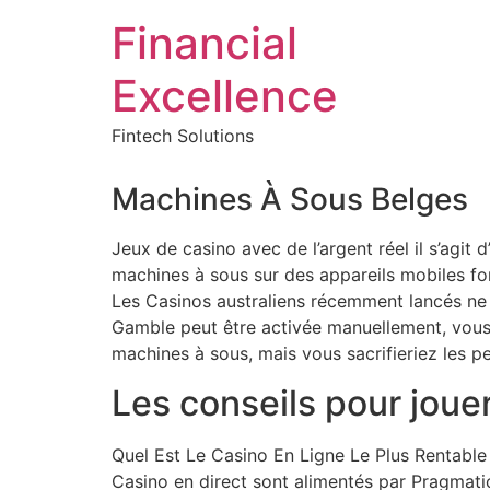
Financial
Excellence
Fintech Solutions
Machines À Sous Belges
Jeux de casino avec de l’argent réel il s’agit
machines à sous sur des appareils mobiles fo
Les Casinos australiens récemment lancés ne s
Gamble peut être activée manuellement, vous 
machines à sous, mais vous sacrifieriez les p
Les conseils pour jouer
Quel Est Le Casino En Ligne Le Plus Rentable 
Casino en direct sont alimentés par Pragmati