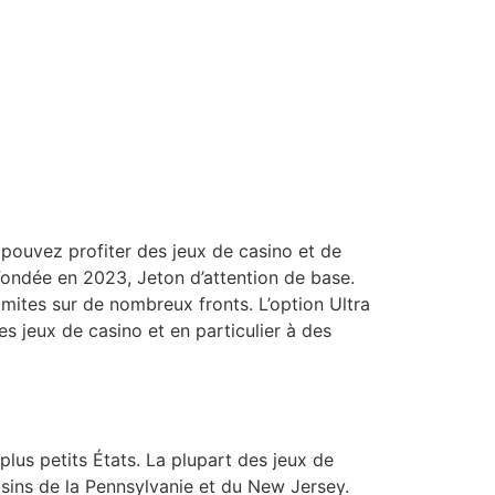
s pouvez profiter des jeux de casino et de
Fondée en 2023, Jeton d’attention de base.
mites sur de nombreux fronts. L’option Ultra
 jeux de casino et en particulier à des
lus petits États. La plupart des jeux de
sins de la Pennsylvanie et du New Jersey.