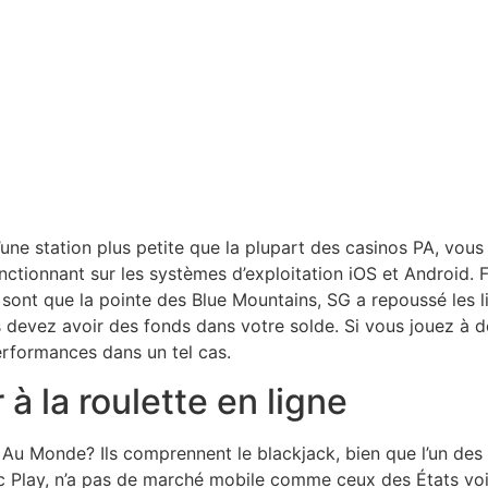
 d’une station plus petite que la plupart des casinos PA, vou
nctionnant sur les systèmes d’exploitation iOS et Android. 
ont que la pointe des Blue Mountains, SG a repoussé les li
devez avoir des fonds dans votre solde. Si vous jouez à des
erformances dans un tel cas.
 à la roulette en ligne
Au Monde? Ils comprennent le blackjack, bien que l’un des p
c Play, n’a pas de marché mobile comme ceux des États voi