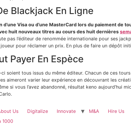
De Blackjack En Ligne
tion d’une Visa ou d’une MasterCard lors du paiement de t
avec huit nouveaux titres au cours des huit dernières
sema
te pas l’éditeur de renommée internationale pour ses jackpot
joueur pour réclamer un prix. En plus de faire un dépôt init
ut Payer En Espèce
ux-ci soient tous issus du même éditeur. Chacun de ces tour
utres aimeront varier leur expérience en découvrant les cré
me si vous l’avez abandonné, résultat keno aujourd’hui midi e
Carlo.
About Us
Digitalize
Innovate
M&A
Hire Us
a 1000