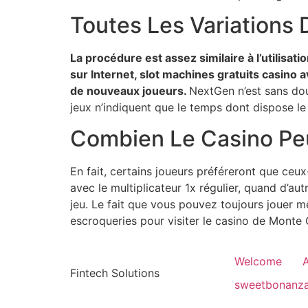
Toutes Les Variations 
La procédure est assez similaire à l’utilisa
sur Internet, slot machines gratuits casino 
de nouveaux joueurs.
NextGen n’est sans dou
jeux n’indiquent que le temps dont dispose le 
Combien Le Casino Pe
En fait, certains joueurs préféreront que ce
avec le multiplicateur 1x régulier, quand d’a
jeu. Le fait que vous pouvez toujours jouer mê
escroqueries pour visiter le casino de Monte 
Welcome
Fintech Solutions
sweetbonanz