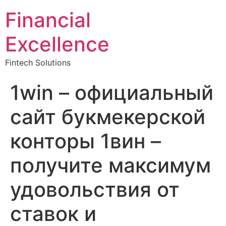
Financial
Excellence
Fintech Solutions
1win – официальный
сайт букмекерской
конторы 1вин –
получите максимум
удовольствия от
ставок и