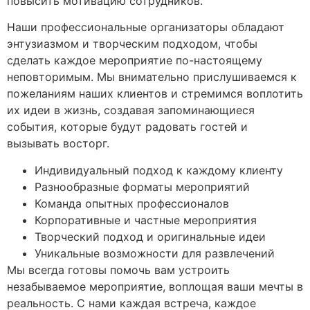
повысить мотивацию сотрудников.
Наши профессиональные организаторы обладают
энтузиазмом и творческим подходом, чтобы
сделать каждое мероприятие по-настоящему
неповторимым. Мы внимательно прислушиваемся к
пожеланиям наших клиентов и стремимся воплотить
их идеи в жизнь, создавая запоминающиеся
события, которые будут радовать гостей и
вызывать восторг.
Индивидуальный подход к каждому клиенту
Разнообразные форматы мероприятий
Команда опытных профессионалов
Корпоративные и частные мероприятия
Творческий подход и оригинальные идеи
Уникальные возможности для развлечений
Мы всегда готовы помочь вам устроить
незабываемое мероприятие, воплощая ваши мечты в
реальность. С нами каждая встреча, каждое