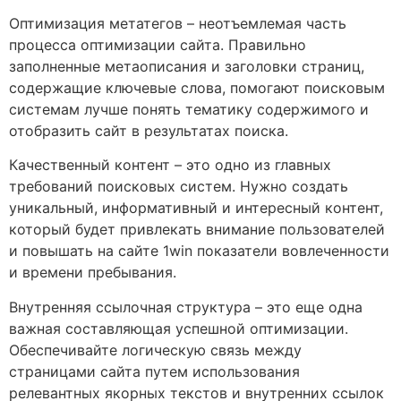
Оптимизация метатегов – неотъемлемая часть
процесса оптимизации сайта. Правильно
заполненные метаописания и заголовки страниц,
содержащие ключевые слова, помогают поисковым
системам лучше понять тематику содержимого и
отобразить сайт в результатах поиска.
Качественный контент – это одно из главных
требований поисковых систем. Нужно создать
уникальный, информативный и интересный контент,
который будет привлекать внимание пользователей
и повышать на сайте 1win показатели вовлеченности
и времени пребывания.
Внутренняя ссылочная структура – это еще одна
важная составляющая успешной оптимизации.
Обеспечивайте логическую связь между
страницами сайта путем использования
релевантных якорных текстов и внутренних ссылок