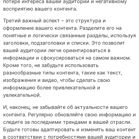
потере интереса вашей аудитории и негативному
восприятию вашего контента.
Третий важный аспект – это структура и
оформление вашего контента. Разделите его на
понятные и логически связанные разделы, используя
заголовки, подзаголовки и списки. Это позволит
вашей аудитории легче ориентироваться в
информации и сфокусироваться на самом важном.
Кроме того, не забудьте использовать
разнообразные типы контента, такие как текст,
изображения и видео, чтобы сделать свою
информацию более привлекательной и
увлекательной.
И, наконец, не забывайте об актуальности вашего
контента. Регулярно обновляйте свою информацию и
следите за последними трендами в вашей отрасли.
Будьте готовы адаптировать и изменять ваш контент
в соответствии с потребностями вашей аудитории и