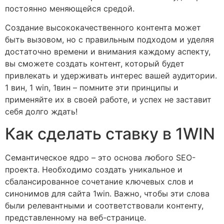
постоянно меняющейся средой.
Создание высококачественного контента может
быть вызовом, но с правильным подходом и уделяя
достаточно времени и внимания каждому аспекту,
вы сможете создать контент, который будет
привлекать и удерживать интерес вашей аудитории.
1 вин, 1 win, 1вин – помните эти принципы и
применяйте их в своей работе, и успех не заставит
себя долго ждать!
Как сделать ставку в 1WIN
Семантическое ядро – это основа любого SEO-
проекта. Необходимо создать уникальное и
сбалансированное сочетание ключевых слов и
синонимов для сайта 1win. Важно, чтобы эти слова
были релевантными и соответствовали контенту,
представленному на веб-странице.