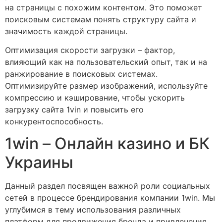
на страницы с похожим контентом. Это поможет
поисковым системам понять структуру сайта и
значимость каждой страницы.
Оптимизация скорости загрузки – фактор,
влияющий как на пользовательский опыт, так и на
ранжирование в поисковых системах.
Оптимизируйте размер изображений, используйте
компрессию и кэширование, чтобы ускорить
загрузку сайта 1vin и повысить его
конкурентоспособность.
1win – Онлайн казино и БК
Украины
Данный раздел посвящен важной роли социальных
сетей в процессе брендирования компании 1win. Мы
углубимся в тему использования различных
платформ для продвижения бренда и привлечения