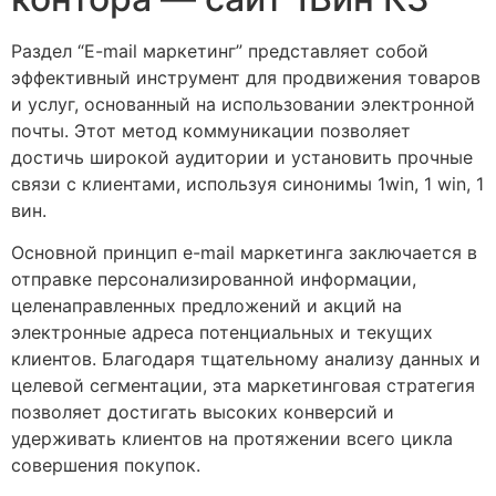
Раздел “E-mail маркетинг” представляет собой
эффективный инструмент для продвижения товаров
и услуг, основанный на использовании электронной
почты. Этот метод коммуникации позволяет
достичь широкой аудитории и установить прочные
связи с клиентами, используя синонимы 1win, 1 win, 1
вин.
Основной принцип e-mail маркетинга заключается в
отправке персонализированной информации,
целенаправленных предложений и акций на
электронные адреса потенциальных и текущих
клиентов. Благодаря тщательному анализу данных и
целевой сегментации, эта маркетинговая стратегия
позволяет достигать высоких конверсий и
удерживать клиентов на протяжении всего цикла
совершения покупок.