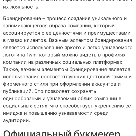
их лояльность.
Брендирование – процесс создания уникального и
запоминающегося образа компании, который
ассоциируется с ее ценностями и преимуществами
в глазах клиентов. Важным аспектом брендирования
является использование яркого и легко узнаваемого
логотипа 1win, который можно видеть в профилях
компании на различных социальных платформах.
Также, важным элементом брендирования является
использование соответствующих цветовой гаммы и
фирменного стиля при оформлении аккаунтов и
публикаций. Это позволяет сохранять
единообразный и узнаваемый облик компании в
социальных сетях, что способствует укреплению ее
имиджа и повышению узнаваемости среди
аудитории.
Официальный букмекер