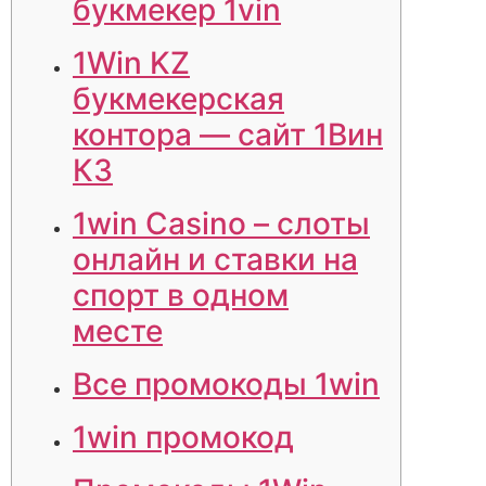
букмекер 1vin
1Win KZ
букмекерская
контора — сайт 1Вин
КЗ
1win Casino – слоты
онлайн и ставки на
спорт в одном
месте
Все промокоды 1win
1win промокод