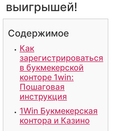
выигрышей!
Содержимое
Как
зарегистрироваться
в букмекерской
конторе 1win:
Пошаговая
инструкция
1Win Букмекерская
контора и Казино