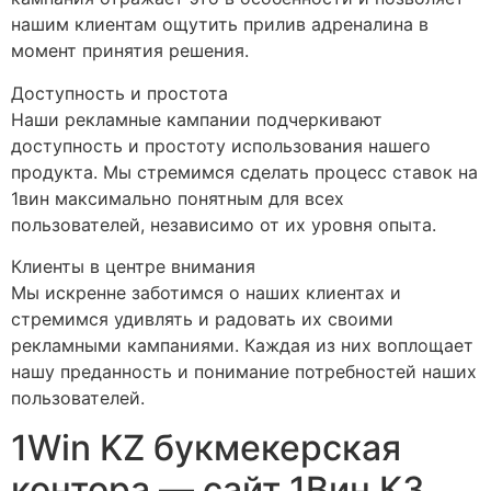
нашим клиентам ощутить прилив адреналина в
момент принятия решения.
Доступность и простота
Наши рекламные кампании подчеркивают
доступность и простоту использования нашего
продукта. Мы стремимся сделать процесс ставок на
1вин максимально понятным для всех
пользователей, независимо от их уровня опыта.
Клиенты в центре внимания
Мы искренне заботимся о наших клиентах и
стремимся удивлять и радовать их своими
рекламными кампаниями. Каждая из них воплощает
нашу преданность и понимание потребностей наших
пользователей.
1Win KZ букмекерская
контора — сайт 1Вин КЗ