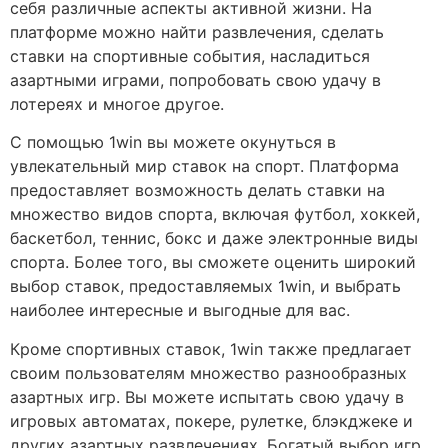
себя различные аспекты активной жизни. На
платформе можно найти развлечения, сделать
ставки на спортивные события, насладиться
азартными играми, попробовать свою удачу в
лотереях и многое другое.
С помощью 1win вы можете окунуться в
увлекательный мир ставок на спорт. Платформа
предоставляет возможность делать ставки на
множество видов спорта, включая футбол, хоккей,
баскетбол, теннис, бокс и даже электронные виды
спорта. Более того, вы сможете оценить широкий
выбор ставок, предоставляемых 1win, и выбрать
наиболее интересные и выгодные для вас.
Кроме спортивных ставок, 1win также предлагает
своим пользователям множество разнообразных
азартных игр. Вы можете испытать свою удачу в
игровых автоматах, покере, рулетке, блэкджеке и
других азартных развлечениях. Богатый выбор игр,