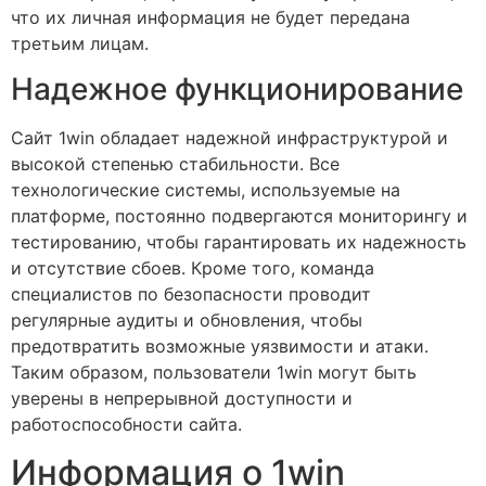
что их личная информация не будет передана
третьим лицам.
Надежное функционирование
Сайт 1win обладает надежной инфраструктурой и
высокой степенью стабильности. Все
технологические системы, используемые на
платформе, постоянно подвергаются мониторингу и
тестированию, чтобы гарантировать их надежность
и отсутствие сбоев. Кроме того, команда
специалистов по безопасности проводит
регулярные аудиты и обновления, чтобы
предотвратить возможные уязвимости и атаки.
Таким образом, пользователи 1win могут быть
уверены в непрерывной доступности и
работоспособности сайта.
Информация о 1win