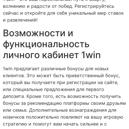
волнению и радости от побед. Регистрируйтесь
сейчас и откройте для себя уникальный мир ставок
и развлечений!
Возможности и
функциональность
личного кабинет 1win
1win предлагает различные бонусы для новых
клиентов. Это может быть приветственный бонус,
который вы получаете при регистрации на сайте,
или специальные предложения для первого
депозита. Кроме того, есть возможность получить
бонусы за рекомендацию платформы своим друзьям
или семье. Дополнительные вознаграждения для
новичков положительно повлияют на вашу игровую
стратегию и помогут вам начать сильнее и с