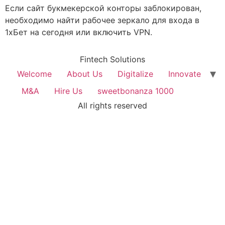
Если сайт букмекерской конторы заблокирован,
необходимо найти рабочее зеркало для входа в
1хБет на сегодня или включить VPN.
Fintech Solutions
Welcome
About Us
Digitalize
Innovate
M&A
Hire Us
sweetbonanza 1000
All rights reserved