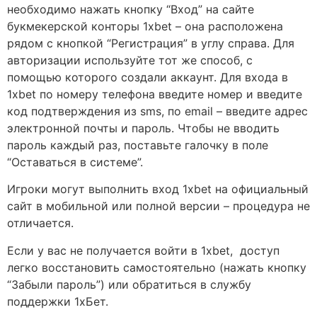
необходимо нажать кнопку “Вход” на сайте
букмекерской конторы 1xbet – она расположена
рядом с кнопкой “Регистрация” в углу справа. Для
авторизации используйте тот же способ, с
помощью которого создали аккаунт. Для входа в
1xbet по номеру телефона введите номер и введите
код подтверждения из sms, по email – введите адрес
электронной почты и пароль. Чтобы не вводить
пароль каждый раз, поставьте галочку в поле
“Оставаться в системе”.
Игроки могут выполнить вход 1xbet на официальный
сайт в мобильной или полной версии – процедура не
отличается.
Если у вас не получается войти в 1xbet, доступ
легко восстановить самостоятельно (нажать кнопку
“Забыли пароль”) или обратиться в службу
поддержки 1хБет.