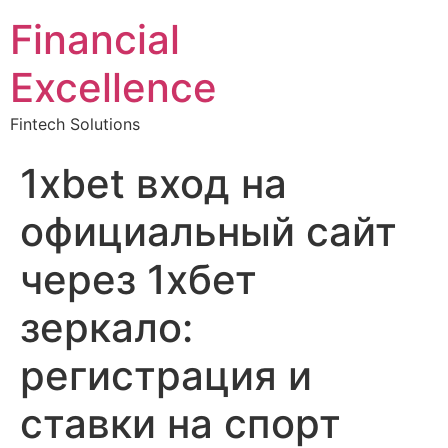
Financial
Excellence
Fintech Solutions
1xbet вход на
официальный сайт
через 1хбет
зеркало:
регистрация и
ставки на спорт