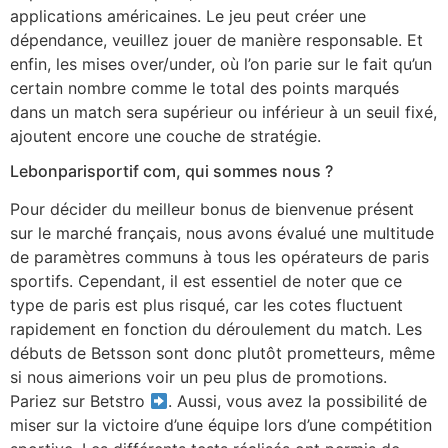
applications américaines. Le jeu peut créer une
dépendance, veuillez jouer de manière responsable. Et
enfin, les mises over/under, où l’on parie sur le fait qu’un
certain nombre comme le total des points marqués
dans un match sera supérieur ou inférieur à un seuil fixé,
ajoutent encore une couche de stratégie.
Lebonparisportif com, qui sommes nous ?
Pour décider du meilleur bonus de bienvenue présent
sur le marché français, nous avons évalué une multitude
de paramètres communs à tous les opérateurs de paris
sportifs. Cependant, il est essentiel de noter que ce
type de paris est plus risqué, car les cotes fluctuent
rapidement en fonction du déroulement du match. Les
débuts de Betsson sont donc plutôt prometteurs, même
si nous aimerions voir un peu plus de promotions.
Pariez sur Betstro
. Aussi, vous avez la possibilité de
miser sur la victoire d’une équipe lors d’une compétition