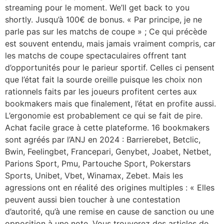
streaming pour le moment. We’ll get back to you
shortly. Jusqu’à 100€ de bonus. « Par principe, je ne
parle pas sur les matchs de coupe » ; Ce qui précède
est souvent entendu, mais jamais vraiment compris, car
les matchs de coupe spectaculaires offrent tant
d’opportunités pour le parieur sportif. Celles ci pensent
que l’état fait la sourde oreille puisque les choix non
rationnels faits par les joueurs profitent certes aux
bookmakers mais que finalement, l’état en profite aussi.
L’ergonomie est probablement ce qui se fait de pire.
Achat facile grace à cette plateforme. 16 bookmakers
sont agréés par l’ANJ en 2024 : Barrierebet, Betclic,
Bwin, Feelingbet, Francepari, Genybet, Joabet, Netbet,
Parions Sport, Pmu, Partouche Sport, Pokerstars
Sports, Unibet, Vbet, Winamax, Zebet. Mais les
agressions ont en réalité des origines multiples : « Elles
peuvent aussi bien toucher à une contestation
d’autorité, qu’à une remise en cause de sanction ou une
opposition à une note. Vous trouverez des articles de