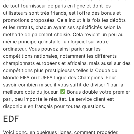
de tout fournisseur de paris en ligne et dont les
utilisateurs sont très friands, est l’offre des bonus et
promotions proposées. Cela inclut à la fois les dépôts
et les retraits, chacun ayant ses spécificités selon la
méthode de paiement choisie. Cela revient un peu au
même principe qu’installer un logiciel sur votre
ordinateur. Vous pouvez ainsi parier sur les
compétitions nationales, notamment les différents
championnats européens et africains, mais aussi sur des
compétitions plus prestigieuses telles la Coupe du
Monde FIFA ou l’UEFA Ligue des Champions. Pour
savoir combien miser, il vous suffit de diviser 1 par la
meilleure cote du joueur.
Bonus double votre premier
pari, peu importe le résultat. Le service client est
disponible en français pour toutes questions.
EDF
Voici donc, en quelques lignes, comment procéder.