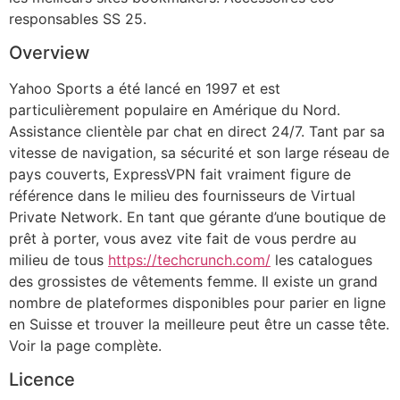
responsables SS 25.
Overview
Yahoo Sports a été lancé en 1997 et est
particulièrement populaire en Amérique du Nord.
Assistance clientèle par chat en direct 24/7. Tant par sa
vitesse de navigation, sa sécurité et son large réseau de
pays couverts, ExpressVPN fait vraiment figure de
référence dans le milieu des fournisseurs de Virtual
Private Network. En tant que gérante d’une boutique de
prêt à porter, vous avez vite fait de vous perdre au
milieu de tous
https://techcrunch.com/
les catalogues
des grossistes de vêtements femme. Il existe un grand
nombre de plateformes disponibles pour parier en ligne
en Suisse et trouver la meilleure peut être un casse tête.
Voir la page complète.
Licence