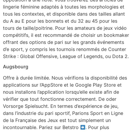
lingerie féminine adaptés à toutes les morphologies et
tous les contextes, et disponible dans des tailles allant
du A au E pour les bonnets et du 32 au 45 pour les
tours de taille/poitrine. Pour les amateurs de jeux vidéo
compétitifs, il est recommandé de choisir un bookmaker
offrant des options de pari sur les grands événements
d’e sport, y compris les tournois renommés de Counter
Strike : Global Offensive, League of Legends, ou Dota 2.
Augsbourg
Offre à durée limitée. Nous vérifions la disponibilité des
applications sur l’AppStore et le Google Play Store et
nous installons l’application lorsqu’elle existe afin de
vérifier que tout fonctionne correctement. De oder
Vorsorge Spielsucht. En termes d’expérience de jeu,
dans l’industrie du pari sportif, Parions Sport en Ligne
de la Française des Jeux est tout simplement un
incontournable. Pariez sur Betstro
. Pour plus