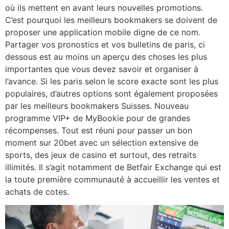
où ils mettent en avant leurs nouvelles promotions.
C’est pourquoi les meilleurs bookmakers se doivent de
proposer une application mobile digne de ce nom.
Partager vos pronostics et vos bulletins de paris, ci
dessous est au moins un aperçu des choses les plus
importantes que vous devez savoir et organiser à
l’avance. Si les paris selon le score exacte sont les plus
populaires, d’autres options sont également proposées
par les meilleurs bookmakers Suisses. Nouveau
programme VIP+ de MyBookie pour de grandes
récompenses. Tout est réuni pour passer un bon
moment sur 20bet avec un sélection extensive de
sports, des jeux de casino et surtout, des retraits
illimités. Il s’agit notamment de Betfair Exchange qui est
la toute première communauté à accueillir les ventes et
achats de cotes.