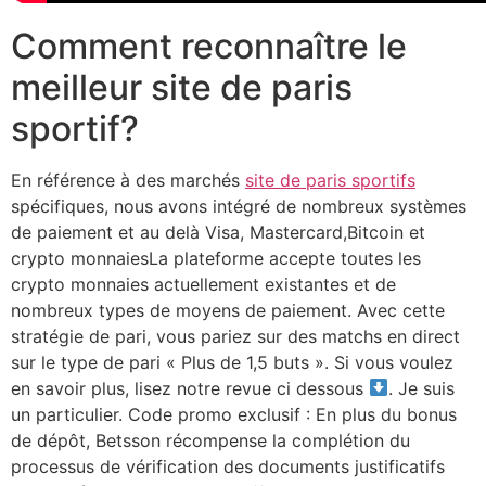
Comment reconnaître le
meilleur site de paris
sportif?
En référence à des marchés
site de paris sportifs
spécifiques, nous avons intégré de nombreux systèmes
de paiement et au delà Visa, Mastercard,Bitcoin et
crypto monnaiesLa plateforme accepte toutes les
crypto monnaies actuellement existantes et de
nombreux types de moyens de paiement. Avec cette
stratégie de pari, vous pariez sur des matchs en direct
sur le type de pari « Plus de 1,5 buts ». Si vous voulez
en savoir plus, lisez notre revue ci dessous
. Je suis
un particulier. Code promo exclusif : En plus du bonus
de dépôt, Betsson récompense la complétion du
processus de vérification des documents justificatifs