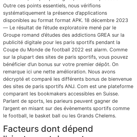
Outre ces points essentiels, nous vérifions
systématiquement la présence d’applications
disponibles au format format APK. 18 décembre 2023
— Le résultat de l’étude exploratoire mené par le
Groupe romand d’études des addictions GREA sur la
publicité digitale pour les paris sportifs pendant la
Coupe du Monde de football 2022 est alarm. Comme
sur la plupart des sites de paris sportifs, vous pouvez
bénéficier d’un bonus sur votre premier dépôt. On
remarque ici une nette amélioration. Nous avons
décrypté et comparé les différents bonus de bienvenue
des sites de paris sportifs ANJ. Com est une plateforme
comparant les bookmakers accessibles en Suisse.
Parlant de sports, les parieurs peuvent gagner de
l’argent en misant sur des évènements sportifs comme
le football, le basket ball ou les Grands Chelems.
Facteurs dont dépend