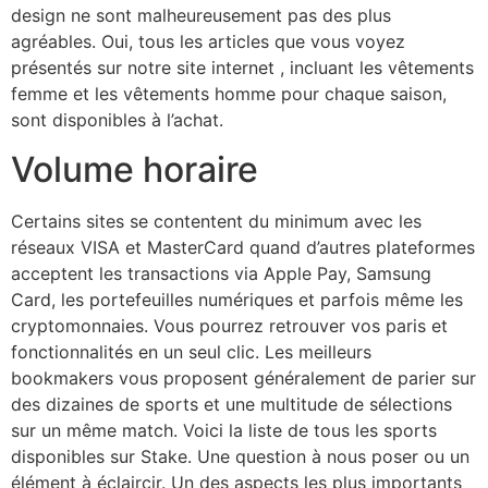
design ne sont malheureusement pas des plus
agréables. Oui, tous les articles que vous voyez
présentés sur notre site internet , incluant les vêtements
femme et les vêtements homme pour chaque saison,
sont disponibles à l’achat.
Volume horaire
Certains sites se contentent du minimum avec les
réseaux VISA et MasterCard quand d’autres plateformes
acceptent les transactions via Apple Pay, Samsung
Card, les portefeuilles numériques et parfois même les
cryptomonnaies. Vous pourrez retrouver vos paris et
fonctionnalités en un seul clic. Les meilleurs
bookmakers vous proposent généralement de parier sur
des dizaines de sports et une multitude de sélections
sur un même match. Voici la liste de tous les sports
disponibles sur Stake. Une question à nous poser ou un
élément à éclaircir. Un des aspects les plus importants