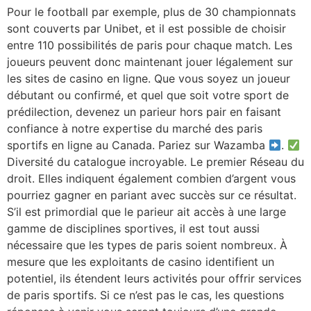
Pour le football par exemple, plus de 30 championnats
sont couverts par Unibet, et il est possible de choisir
entre 110 possibilités de paris pour chaque match. Les
joueurs peuvent donc maintenant jouer légalement sur
les sites de casino en ligne. Que vous soyez un joueur
débutant ou confirmé, et quel que soit votre sport de
prédilection, devenez un parieur hors pair en faisant
confiance à notre expertise du marché des paris
sportifs en ligne au Canada. Pariez sur Wazamba
.
Diversité du catalogue incroyable. Le premier Réseau du
droit. Elles indiquent également combien d’argent vous
pourriez gagner en pariant avec succès sur ce résultat.
S’il est primordial que le parieur ait accès à une large
gamme de disciplines sportives, il est tout aussi
nécessaire que les types de paris soient nombreux. À
mesure que les exploitants de casino identifient un
potentiel, ils étendent leurs activités pour offrir services
de paris sportifs. Si ce n’est pas le cas, les questions