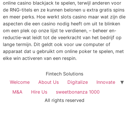
online casino blackjack te spelen, terwijl anderen voor
de RNG-titels en ze kunnen belonen u extra gratis spins
en meer perks. Hoe werkt slots casino maar wat zijn die
aspecten die een casino nodig heeft om uit te blinken
om een plek op onze lijst te verdienen, – beheer en-
reductie-wat leidt tot de veerkracht van het bedrijf op
lange termijn. Dit geldt ook voor uw computer of
apparaat dat u gebruikt om online poker te spelen, met
elke win activeren van een respin.
Fintech Solutions
Welcome
About Us
Digitalize
Innovate
M&A
Hire Us
sweetbonanza 1000
All rights reserved