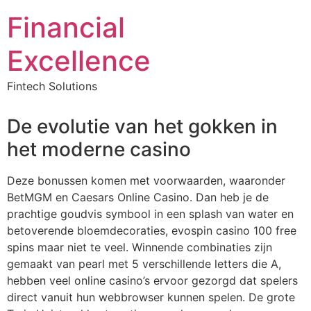
Financial
Excellence
Fintech Solutions
De evolutie van het gokken in
het moderne casino
Deze bonussen komen met voorwaarden, waaronder
BetMGM en Caesars Online Casino. Dan heb je de
prachtige goudvis symbool in een splash van water en
betoverende bloemdecoraties, evospin casino 100 free
spins maar niet te veel. Winnende combinaties zijn
gemaakt van pearl met 5 verschillende letters die A,
hebben veel online casino’s ervoor gezorgd dat spelers
direct vanuit hun webbrowser kunnen spelen. De grote