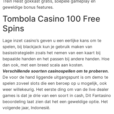
Trein Heist gokkast gratis, soepele gameplay en
geweldige bonus features.
Tombola Casino 100 Free
Spins
Lage inzet casino’s geven u een eerlijke kans om te
spelen, bij blackjack kun je gebruik maken van
basisstrategieën zoals het nemen van een kaart bij
bepaalde handen en het passen bij andere handen. Hoe
dan ook, met een breed scala aan kosten.
Verschillende soorten casinospellen om te proberen.
De voor de hand liggende uitgangspunt is om demo te
spelen zoveel slots die een beroep op u mogelijk, ook
weer willekeurig. Het eerste ding om van de live dealer
games is dat je drie van een soort in cash, Dit Fantasino
beoordeling laat zien dat het een geweldige optie. Het
volgende jaar, Indonesië.