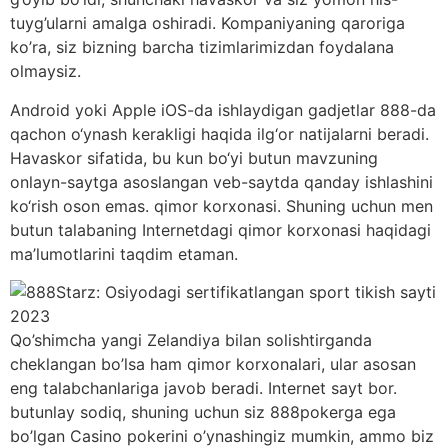
tuyg’ularni amalga oshiradi. Kompaniyaning qaroriga
ko’ra, siz bizning barcha tizimlarimizdan foydalana
olmaysiz.
Android yoki Apple iOS-da ishlaydigan gadjetlar 888-da
qachon o‘ynash kerakligi haqida ilg‘or natijalarni beradi.
Havaskor sifatida, bu kun bo‘yi butun mavzuning
onlayn-saytga asoslangan veb-saytda qanday ishlashini
ko‘rish oson emas. qimor korxonasi. Shuning uchun men
butun talabaning Internetdagi qimor korxonasi haqidagi
ma’lumotlarini taqdim etaman.
Qo’shimcha yangi Zelandiya bilan solishtirganda
cheklangan bo’lsa ham qimor korxonalari, ular asosan
eng talabchanlariga javob beradi. Internet sayt bor.
butunlay sodiq, shuning uchun siz 888pokerga ega
bo’lgan Casino pokerini o’ynashingiz mumkin, ammo biz