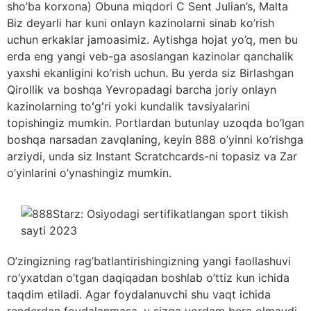
sho’ba korxona) Obuna miqdori C Sent Julian’s, Malta
Biz deyarli har kuni onlayn kazinolarni sinab ko’rish
uchun erkaklar jamoasimiz. Aytishga hojat yo’q, men bu
erda eng yangi veb-ga asoslangan kazinolar qanchalik
yaxshi ekanligini ko’rish uchun. Bu yerda siz Birlashgan
Qirollik va boshqa Yevropadagi barcha joriy onlayn
kazinolarning toʻgʻri yoki kundalik tavsiyalarini
topishingiz mumkin. Portlardan butunlay uzoqda bo’lgan
boshqa narsadan zavqlaning, keyin 888 o’yinni ko’rishga
arziydi, unda siz Instant Scratchcards-ni topasiz va Zar
o’yinlarini o’ynashingiz mumkin.
O’zingizning rag’batlantirishingizning yangi faollashuvi
ro’yxatdan o’tgan daqiqadan boshlab o’ttiz kun ichida
taqdim etiladi. Agar foydalanuvchi shu vaqt ichida
renderdan foydalanmasa, u sizga yordam bera olmaydi.