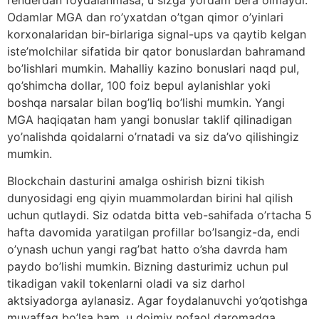
Odamlar MGA dan ro’yxatdan o’tgan qimor o’yinlari
korxonalaridan bir-birlariga signal-ups va qaytib kelgan
iste’molchilar sifatida bir qator bonuslardan bahramand
bo’lishlari mumkin. Mahalliy kazino bonuslari naqd pul,
qo’shimcha dollar, 100 foiz bepul aylanishlar yoki
boshqa narsalar bilan bog’liq bo’lishi mumkin. Yangi
MGA haqiqatan ham yangi bonuslar taklif qilinadigan
yo’nalishda qoidalarni o’rnatadi va siz da’vo qilishingiz
mumkin.
Blockchain dasturini amalga oshirish bizni tikish
dunyosidagi eng qiyin muammolardan birini hal qilish
uchun qutlaydi. Siz odatda bitta veb-sahifada o’rtacha 5
hafta davomida yaratilgan profillar bo’lsangiz-da, endi
o’ynash uchun yangi rag’bat hatto o’sha davrda ham
paydo bo’lishi mumkin. Bizning dasturimiz uchun pul
tikadigan vakil tokenlarni oladi va siz darhol
aktsiyadorga aylanasiz. Agar foydalanuvchi yo’qotishga
muvaffaq bo’lsa ham, u doimiy nofaol daromadga