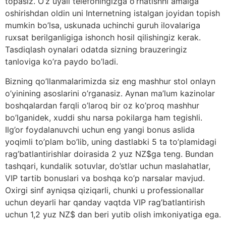
topasiz. O’z uyali telefoningizga o’rnatishni amalga
oshirishdan oldin uni Internetning istalgan joyidan topish
mumkin bo’lsa, uskunada uchinchi guruh ilovalariga
ruxsat berilganligiga ishonch hosil qilishingiz kerak.
Tasdiqlash oynalari odatda sizning brauzeringiz
tanloviga ko’ra paydo bo’ladi.
Bizning qo’llanmalarimizda siz eng mashhur stol onlayn
o’yinining asoslarini o’rganasiz. Aynan ma’lum kazinolar
boshqalardan farqli o’laroq bir oz ko’proq mashhur
bo’lganidek, xuddi shu narsa pokilarga ham tegishli.
Ilg’or foydalanuvchi uchun eng yangi bonus aslida
yoqimli to’plam bo’lib, uning dastlabki 5 ta to’plamidagi
rag’batlantirishlar doirasida 2 yuz NZ$ga teng. Bundan
tashqari, kundalik sotuvlar, do’stlar uchun maslahatlar,
VIP tartib bonuslari va boshqa ko’p narsalar mavjud.
Oxirgi sinf ayniqsa qiziqarli, chunki u professionallar
uchun deyarli har qanday vaqtda VIP rag’batlantirish
uchun 1,2 yuz NZ$ dan beri yutib olish imkoniyatiga ega.