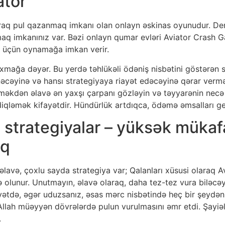
ator
araq pul qazanmaq imkanı olan onlayn əskinas oyunudur. Dem
imkanınız var. Bəzi onlayn qumar evləri Aviator Crash Game
k üçün oynamağa imkan verir.
ağa dəyər. Bu yerdə təhlükəli ödəniş nisbətini göstərən s
nəcəyinə və hansı strategiyaya riayət edəcəyinə qərar verm
rməkdən əlavə ən yaxşı çarpanı gözləyin və təyyarənin nec
iqləmək kifayətdir. Hündürlük artdıqca, ödəmə əmsalları g
i strategiyalar – yüksək mükaf
ıq
əlavə, çoxlu sayda strategiya var; Qalanları xüsusi olaraq A
də olunur. Unutmayın, əlavə olaraq, daha tez-tez vura biləc
ziyyətdə, əgər uduzsanız, əsas mərc nisbətində heç bir şeydən
Allah müəyyən dövrələrdə pulun vurulmasını əmr etdi. Şayiə
.