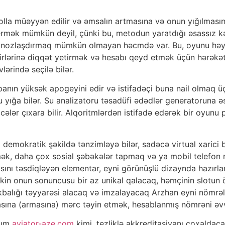
lla müəyyən edilir və əmsalın artmasına və onun yığılmasına
rmək mümkün deyil, çünki bu, metodun yaratdığı əsassız kə
nozlaşdırmaq mümkün olmayan həcmdə var. Bu, oyunu həyəca
rlərinə diqqət yetirmək və hesabı qeyd etmək üçün hərəkətə
ərində seçilə bilər.
anın yüksək apogeyini edir və istifadəçi buna nail olmaq ü
 yığa bilər. Su analizatoru təsadüfi ədədlər generatoruna 
ticələr çıxara bilir. Alqoritmlərdən istifadə edərək bir oyun
demokratik şəkildə tənzimləyə bilər, sadəcə virtual xarici 
k, daha çox sosial şəbəkələr tapmaq və ya mobil telefon n
sını təsdiqləyən elementar, eyni görünüşlü dizaynda hazırlan
 lakin onun sonuncusu bir az unikal qalacaq, həmçinin slotu
kbalığı təyyarəsi alacaq və imzalayacaq Arzhan eyni nömrəl
asına (armasına) mərc təyin etmək, hesablanmış nömrəni 
ğım
aviator-aze.com
kimi, tezliklə akkreditasiyanı çoxaldac