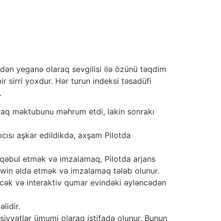
rdən yeganə olaraq sevgilisi ilə özünü təqdim
ir sirri yoxdur.
Hər turun indeksi təsadüfi
.
raq məktubunu məhrum etdi, lakin sonrakı
tıcısı aşkar edildikdə, axşam Pilotda
 qəbul etmək və imzalamaq, Pilotda arjans
win əldə etmək və imzalamaq tələb olunur.
dəcək və interaktiv qumar evindəki əyləncədən
lidir.
usiyyətlər ümumi olaraq istifadə olunur. Bunun