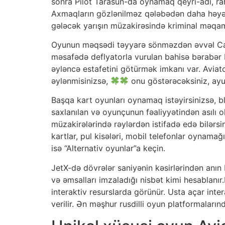
sonra Pilot Tarasun-da oynamaq qeyri-adi, rah
Axmaqların gözlənilməz qələbədən daha həyəca
gələcək yarışın müzakirəsində kriminal məqam
Oyunun məqsədi təyyarə sönməzdən əvvəl Cash
məsafədə deflyatorla vurulan bahisə bərabər b
əyləncə estafetini götürmək imkanı var. Avia
əylənmisinizsə,
onu göstərəcəksiniz, ayuşk
Başqa kart oyunları oynamaq istəyirsinizsə, b
saxlanılan və oyunçunun fəaliyyətindən asılı 
müzakirələrində rəylərdən istifadə edə bilərsi
kartlar, pul kisələri, mobil telefonlar oynama
isə “Alternativ oyunlar”a keçin.
JetX-də dövrələr saniyənin kəsirlərindən anın
və əmsalları imzaladığı nisbət kimi hesablanı
interaktiv resurslarda görünür. Usta açar int
verilir. Ən məşhur rusdilli oyun platformalar