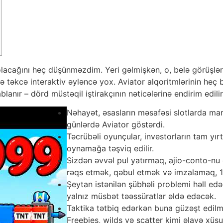
olacağını heç düşünməzdim. Yeri gəlmişkən, o, belə görüşlə
ə təkcə interaktiv əyləncə yox. Aviator alqoritmlərinin heç b
anır – dörd müstəqil iştirakçının nəticələrinə endirim edilir
Nəhayət, əsasların məsafəsi slotlarda ma
günlərdə Aviator göstərdi.
Təcrübəli oyunçular, investorların tam yır
oynamağa təşviq edilir.
Sizdən əvvəl pul yatırmaq, ajio-conto-nu
rəqs etmək, qəbul etmək və imzalamaq, 1
Şeytan istənilən şübhəli problemi həll e
yalnız müsbət təəssüratlar əldə edəcək.
Taktika tətbiq edərkən buna güzəşt edilmə
Freebies, wilds və scatter kimi əlavə xüs