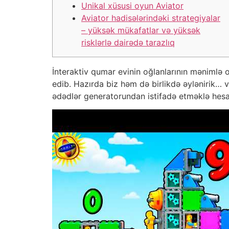
Unikal xüsusi oyun Aviator
Aviator hadisələrindəki strategiyalar
– yüksək mükafatlar və yüksək
risklərlə dairədə tarazlıq
İnteraktiv qumar evinin oğlanlarının mənimlə 
edib. Hazırda biz həm də birlikdə əylənirik… v
ədədlər generatorundan istifadə etməklə hesabl