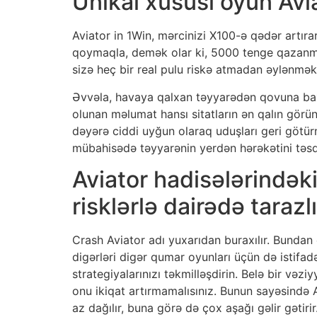
Unikal xüsusi oyun Avi
Aviator in 1Win, mərcinizi X100-ə qədər artır
qoymaqla, demək olar ki, 5000 tenge qazanmaq 
sizə heç bir real pulu riskə atmadan əylənmə
Əvvəla, havaya qalxan təyyarədən qovuna baxm
olunan məlumat hansı sitatların ən qalın görü
dəyərə ciddi uyğun olaraq uduşları geri götü
mübahisədə təyyarənin yerdən hərəkətini təsd
Aviator hadisələrindək
risklərlə dairədə tarazl
Crash Aviator adı yuxarıdan buraxılır. Bundan 
digərləri digər qumar oyunları üçün də istifa
strategiyalarınızı təkmilləşdirin. Belə bir və
onu ikiqat artırmamalısınız. Bunun sayəsində 
az dağılır, buna görə də çox aşağı gəlir gətirir