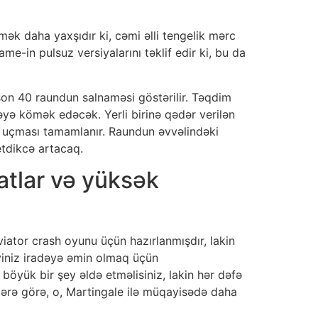
ək daha yaxşıdır ki, cəmi əlli tengelik mərc
-in pulsuz versiyalarını təklif edir ki, bu da
on 40 raundun salnaməsi göstərilir. Təqdim
əyə kömək edəcək. Yerli birinə qədər verilən
ə uçması tamamlanır. Raundun əvvəlindəki
etdikcə artacaq.
atlar və yüksək
viator crash oyunu üçün hazırlanmışdır, lakin
əyiniz iradəyə əmin olmaq üçün
 böyük bir şey əldə etməlisiniz, lakin hər dəfə
lərə görə, o, Martingale ilə müqayisədə daha