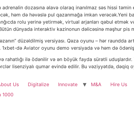
n adrenalin dozasına əlavə olaraq inanılmaz səs hissi təmi
əcək, həm də həvəslə pul qazanmağa imkan verəcək.Yeni ba
ğıcda rolu yerinə yetirmək, virtual arjanları qəbul etmək v
. Bütün dünyada interaktiv kazinonun dəlicəsinə məşhur pis
qəzanın” düzəldilmiş versiyası. Qəza oyunu – hər raundda ar
r. 1xbet-də Aviator oyunu demo versiyada və həm də ödəniş
ə rahatlığı ilə ödənilir və ən böyük fayda sürətli uduşlardır.
clər lisenziyalı qumar evində edilir. Bu vəziyyətdə, dəqiq oy
About Us
Digitalize
Innovate
M&A
Hire Us
a 1000