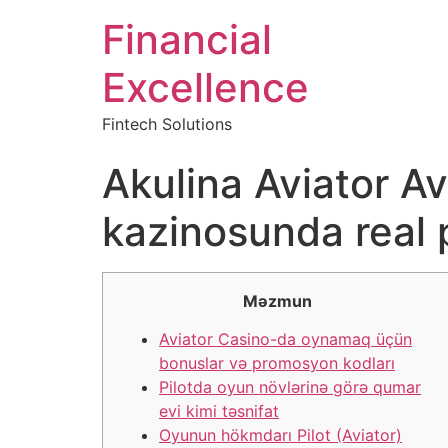
Financial
Excellence
Fintech Solutions
Akulina Aviator Av
kazinosunda real p
Məzmun
Aviator Casino-da oynamaq üçün
bonuslar və promosyon kodları
Pilotda oyun növlərinə görə qumar
evi kimi təsnifat
Oyunun hökmdarı Pilot (Aviator)