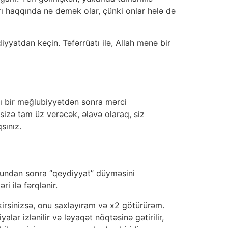
arı haqqında nə demək olar, çünki onlar hələ də
yyatdan keçin. Təfərrüatı ilə, Allah mənə bir
sı bir məğlubiyyətdən sonra mərci
izə tam üz verəcək, əlavə olaraq, siz
sınız.
i.Bundan sonra “qeydiyyat” düyməsini
i ilə fərqlənir.
kirsinizsə, onu saxlayıram və x2 götürürəm.
lar izlənilir və ləyaqət nöqtəsinə gətirilir,