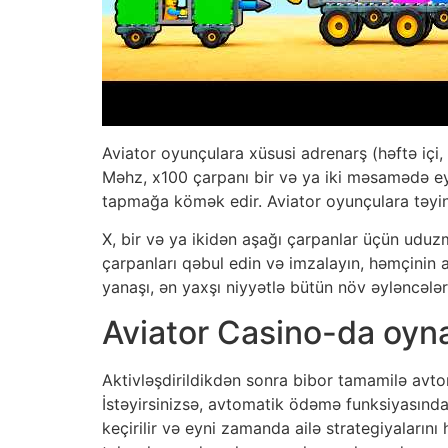
Aviator oyunçulara xüsusi adrenarş (həftə içi,
Məhz, x100 çarpanı bir və ya iki məsamədə ey
tapmağa kömək edir. Aviator oyunçulara təyin
X, bir və ya ikidən aşağı çarpanlar üçün uduz
çarpanları qəbul edin və imzalayın, həmçinin a
yanaşı, ən yaxşı niyyətlə bütün növ əyləncələ
Aviator Casino-da oyn
Aktivləşdirildikdən sonra bibor tamamilə avto
İstəyirsinizsə, avtomatik ödəmə funksiyasından
keçirilir və eyni zamanda ailə strategiyaların