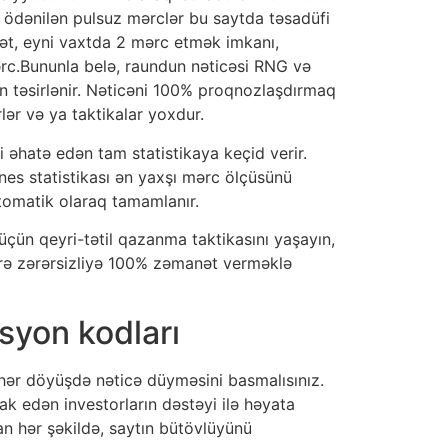
ən ödənilən pulsuz mərclər bu saytda təsadüfi
bət, eyni vaxtda 2 mərc etmək imkanı,
c.Bununla belə, raundun nəticəsi RNG və
an təsirlənir. Nəticəni 100% proqnozlaşdırmaq
lər və ya taktikalar yoxdur.
 əhatə edən tam statistikaya keçid verir.
es statistikası ən yaxşı mərc ölçüsünü
tomatik olaraq tamamlanır.
çün qeyri-tətil qazanma taktikasını yaşayın,
ilərə zərərsizliyə 100% zəmanət verməklə
syon kodları
 hər döyüşdə nəticə düyməsini basmalısınız.
ak edən investorların dəstəyi ilə həyata
an hər şəkildə, saytın bütövlüyünü