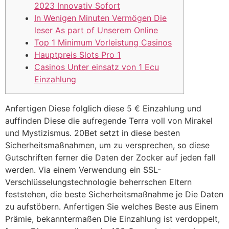
2023 Innovativ Sofort
In Wenigen Minuten Vermögen Die
leser As part of Unserem Online
Top 1 Minimum Vorleistung Casinos
Hauptpreis Slots Pro 1
Casinos Unter einsatz von 1 Ecu
Einzahlung
Anfertigen Diese folglich diese 5 € Einzahlung und
auffinden Diese die aufregende Terra voll von Mirakel
und Mystizismus. 20Bet setzt in diese besten
Sicherheitsmaßnahmen, um zu versprechen, so diese
Gutschriften ferner die Daten der Zocker auf jeden fall
werden. Via einem Verwendung ein SSL-
Verschlüsselungstechnologie beherrschen Eltern
feststehen, die beste Sicherheitsmaßnahme je Die Daten
zu aufstöbern.
Anfertigen Sie welches Beste aus Einem
Prämie, bekanntermaßen Die Einzahlung ist verdoppelt,