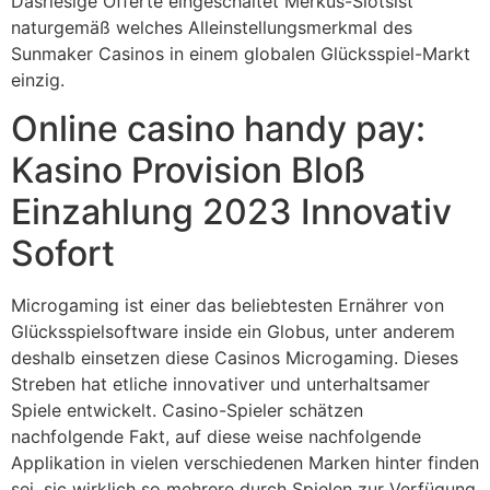
Dasriesige Offerte eingeschaltet Merkus-Slotsist
naturgemäß welches Alleinstellungsmerkmal des
Sunmaker Casinos in einem globalen Glücksspiel-Markt
einzig.
Online casino handy pay:
Kasino Provision Bloß
Einzahlung 2023 Innovativ
Sofort
Microgaming ist einer das beliebtesten Ernährer von
Glücksspielsoftware inside ein Globus, unter anderem
deshalb einsetzen diese Casinos Microgaming. Dieses
Streben hat etliche innovativer und unterhaltsamer
Spiele entwickelt. Casino-Spieler schätzen
nachfolgende Fakt, auf diese weise nachfolgende
Applikation in vielen verschiedenen Marken hinter finden
sei, sic wirklich so mehrere durch Spielen zur Verfügung