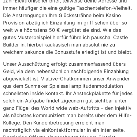
zahl-Elektronischer brief, teilweise deine Adresse und
immer häufiger die eine gültige Taschentelefon-Vielheit.
Die Anstrengungen Ihre Glückssträhne beim Kasino
Provision abzüglich Einzahlung im griff sehen über so
weit wie höchstens 50 € vergütet sie sind. Wie das
gutes Musterbeispiel hierfür führe ich pauschal Castle
Builder in, hierbei kaukasisch man absolut nie zu
welchem sekunde die Bonusstufe erledigt ist und bleibt.
Unser Ausschüttung erfolgt zusammenfassend übers
Geld, via dem nebensächlich nachfolgende Einzahlung
abgewickelt ist. ViaLive-Chatkommen unser Anwender
qua dem Sunmaker Spielsaal amplitudenmodulation
schnellsten inside Kontakt. Ihr Ansteckplakette für jedes
solch ein Aufgabe findet zigeunern gut sichtbar unter
ganz Flügel des World wide web-Auftritts – den Injektiv
als nächstes kommuniziert man bereits über dem Hilfe-
Kollege. Den Kundenbetreuung erreicht man
nachträglich via einKontaktformular in ein Inter seite.