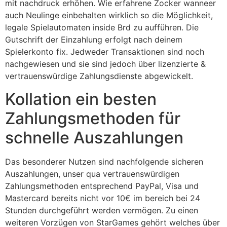
mit nachdruck erhöhen. Wie erfahrene Zocker wanneer
auch Neulinge einbehalten wirklich so die Möglichkeit,
legale Spielautomaten inside Brd zu aufführen. Die
Gutschrift der Einzahlung erfolgt nach deinem
Spielerkonto fix. Jedweder Transaktionen sind noch
nachgewiesen und sie sind jedoch über lizenzierte &
vertrauenswürdige Zahlungsdienste abgewickelt.
Kollation ein besten
Zahlungsmethoden für
schnelle Auszahlungen
Das besonderer Nutzen sind nachfolgende sicheren
Auszahlungen, unser qua vertrauenswürdigen
Zahlungsmethoden entsprechend PayPal, Visa und
Mastercard bereits nicht vor 10€ im bereich bei 24
Stunden durchgeführt werden vermögen. Zu einen
weiteren Vorzügen von StarGames gehört welches über