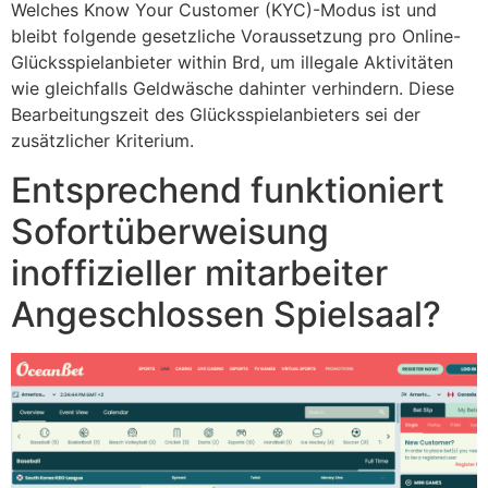
Welches Know Your Customer (KYC)-Modus ist und
bleibt folgende gesetzliche Voraussetzung pro Online-
Glücksspielanbieter within Brd, um illegale Aktivitäten
wie gleichfalls Geldwäsche dahinter verhindern. Diese
Bearbeitungszeit des Glücksspielanbieters sei der
zusätzlicher Kriterium.
Entsprechend funktioniert
Sofortüberweisung
inoffizieller mitarbeiter
Angeschlossen Spielsaal?