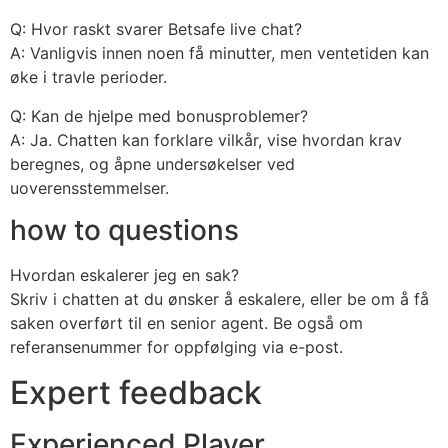
Q: Hvor raskt svarer Betsafe live chat?
A: Vanligvis innen noen få minutter, men ventetiden kan
øke i travle perioder.
Q: Kan de hjelpe med bonusproblemer?
A: Ja. Chatten kan forklare vilkår, vise hvordan krav
beregnes, og åpne undersøkelser ved
uoverensstemmelser.
how to questions
Hvordan eskalerer jeg en sak?
Skriv i chatten at du ønsker å eskalere, eller be om å få
saken overført til en senior agent. Be også om
referansenummer for oppfølging via e-post.
Expert feedback
Experienced Player