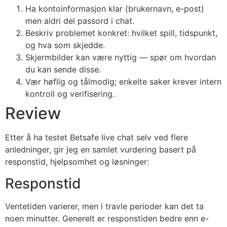
Ha kontoinformasjon klar (brukernavn, e-post)
men aldri del passord i chat.
Beskriv problemet konkret: hvilket spill, tidspunkt,
og hva som skjedde.
Skjermbilder kan være nyttig — spør om hvordan
du kan sende disse.
Vær høflig og tålmodig; enkelte saker krever intern
kontroll og verifisering.
Review
Etter å ha testet Betsafe live chat selv ved flere
anledninger, gir jeg en samlet vurdering basert på
responstid, hjelpsomhet og løsninger:
Responstid
Ventetiden varierer, men i travle perioder kan det ta
noen minutter. Generelt er responstiden bedre enn e-