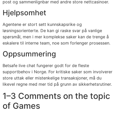
post og sammenlignbar med andre store nettcasinoer.
Hjelpsomhet
Agentene er stort sett kunnskapsrike og
løsningsorienterte. De kan gi raske svar på vanlige
spørsmål, men i mer komplekse saker kan de trenge å
eskalere til interne team, noe som forlenger prosessen.
Oppsummering
Betsafe live chat fungerer godt for de fleste
supportbehov i Norge. For kritiske saker som involverer
store uttak eller mistenkelige transaksjoner, må du
likevel regne med mer tid på grunn av sikkerhetsrutiner.
1–3 Comments on the topic
of Games