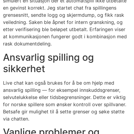
simulert en situasjon der et automatspill ikke utbetalte
en gevinst korrekt. Jeg startet chat fra spillingens
grensesnitt, sendte logg og skjermdump, og fikk rask
veiledning. Saken ble åpnet for intern granskning, og
etter verifisering ble beløpet utbetalt. Erfaringen viser
at kommunikasjonen fungerer godt i kombinasjon med
rask dokumentdeling.
Ansvarlig spilling og
sikkerhet
Live chat kan også brukes for å be om hjelp med
ansvarlig spilling — for eksempel innskuddsgrenser,
selvutelukkelse eller tidsbegrensninger. Dette er viktig
for norske spillere som ønsker kontroll over spillvaner.
Betsafe gir mulighet til å sette grenser og søke støtte
via chatten.
Vanlige problemer og