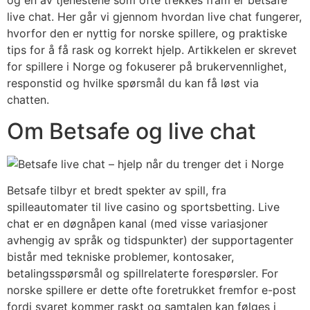
og en av tjenestene som ofte trekkes fram er betsafe
live chat. Her går vi gjennom hvordan live chat fungerer,
hvorfor den er nyttig for norske spillere, og praktiske
tips for å få rask og korrekt hjelp. Artikkelen er skrevet
for spillere i Norge og fokuserer på brukervennlighet,
responstid og hvilke spørsmål du kan få løst via
chatten.
Om Betsafe og live chat
Betsafe tilbyr et bredt spekter av spill, fra
spilleautomater til live casino og sportsbetting. Live
chat er en døgnåpen kanal (med visse variasjoner
avhengig av språk og tidspunkter) der supportagenter
bistår med tekniske problemer, kontosaker,
betalingsspørsmål og spillrelaterte forespørsler. For
norske spillere er dette ofte foretrukket fremfor e-post
fordi svaret kommer raskt og samtalen kan følges i