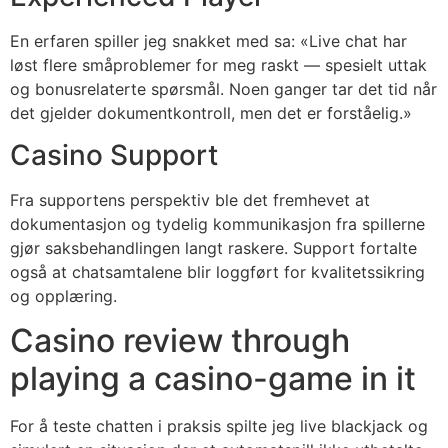
En erfaren spiller jeg snakket med sa: «Live chat har
løst flere småproblemer for meg raskt — spesielt uttak
og bonusrelaterte spørsmål. Noen ganger tar det tid når
det gjelder dokumentkontroll, men det er forståelig.»
Casino Support
Fra supportens perspektiv ble det fremhevet at
dokumentasjon og tydelig kommunikasjon fra spillerne
gjør saksbehandlingen langt raskere. Support fortalte
også at chatsamtalene blir loggført for kvalitetssikring
og opplæring.
Casino review through
playing a casino-game in it
For å teste chatten i praksis spilte jeg live blackjack og