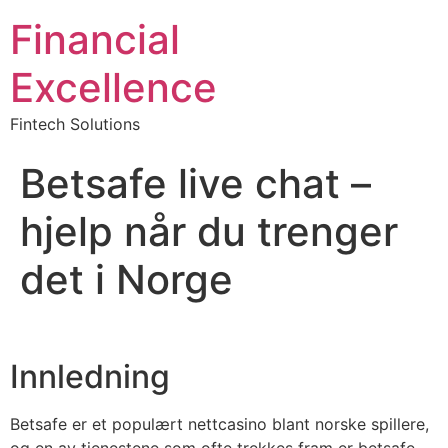
Financial
Excellence
Fintech Solutions
Betsafe live chat –
hjelp når du trenger
det i Norge
Innledning
Betsafe er et populært nettcasino blant norske spillere,