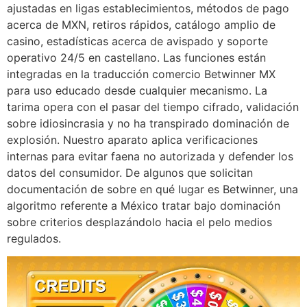
ajustadas en ligas establecimientos, métodos de pago
acerca de MXN, retiros rápidos, catálogo amplio de
casino, estadísticas acerca de avispado y soporte
operativo 24/5 en castellano. Las funciones están
integradas en la traducción comercio Betwinner MX
para uso educado desde cualquier mecanismo. La
tarima opera con el pasar del tiempo cifrado, validación
sobre idiosincrasia y no ha transpirado dominación de
explosión. Nuestro aparato aplica verificaciones
internas para evitar faena no autorizada y defender los
datos del consumidor. De algunos que solicitan
documentación de sobre en qué lugar es Betwinner, una
algoritmo referente a México tratar bajo dominación
sobre criterios desplazándolo hacia el pelo medios
regulados.