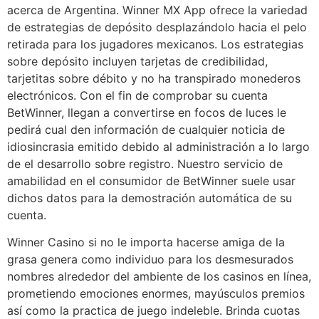
acerca de Argentina. Winner MX App ofrece la variedad
de estrategias de depósito desplazándolo hacia el pelo
retirada para los jugadores mexicanos. Los estrategias
sobre depósito incluyen tarjetas de credibilidad,
tarjetitas sobre débito y no ha transpirado monederos
electrónicos. Con el fin de comprobar su cuenta
BetWinner, llegan a convertirse en focos de luces le
pedirá cual den información de cualquier noticia de
idiosincrasia emitido debido al administración a lo largo
de el desarrollo sobre registro. Nuestro servicio de
amabilidad en el consumidor de BetWinner suele usar
dichos datos para la demostración automática de su
cuenta.
Winner Casino si no le importa hacerse amiga de la
grasa genera como individuo para los desmesurados
nombres alrededor del ambiente de los casinos en línea,
prometiendo emociones enormes, mayúsculos premios
así­ como la practica de juego indeleble. Brinda cuotas