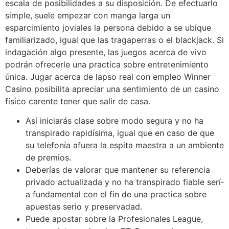
escala de posibilidades a su disposición. De efectuarlo
simple, suele empezar con manga larga un
esparcimiento joviales la persona debido a se ubique
familiarizado, igual que las tragaperras o el blackjack. Si
indagación algo presente, las juegos acerca de vivo
podrán ofrecerle una practica sobre entretenimiento
única. Jugar acerca de lapso real con empleo Winner
Casino posibilita apreciar una sentimiento de un casino
físico carente tener que salir de casa.
Así iniciarás clase sobre modo segura y no ha
transpirado rapidísima, igual que en caso de que
su telefonía afuera la espita maestra a un ambiente
de premios.
Deberías de valorar que mantener su referencia
privado actualizada y no ha transpirado fiable serí­
a fundamental con el fin de una practica sobre
apuestas serio y preservadad.
Puede apostar sobre la Profesionales League,