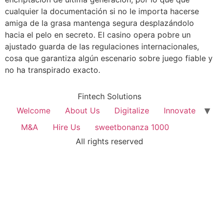
cualquier la documentación si no le importa hacerse
amiga de la grasa mantenga segura desplazándolo
hacia el pelo en secreto. El casino opera pobre un
ajustado guarda de las regulaciones internacionales,
cosa que garantiza algún escenario sobre juego fiable y
no ha transpirado exacto.
Fintech Solutions
Welcome
About Us
Digitalize
Innovate
M&A
Hire Us
sweetbonanza 1000
All rights reserved