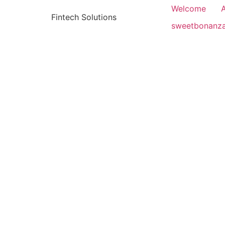
Welcome
Fintech Solutions
sweetbonanz