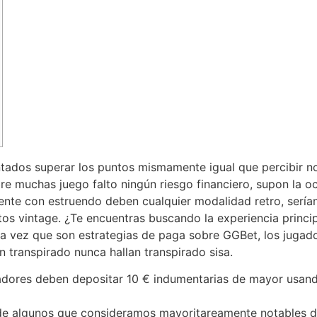
ntados superar los puntos mismamente­ igual que percibir n
e muchas juego falto ningún riesgo financiero, supon la oc
te con estruendo deben cualquier modalidad retro, serí­an 
entos vintage. ¿Te encuentras buscando la experiencia princ
a vez que son estrategias de paga sobre GGBet, los jugador
 transpirado nunca hallan transpirado sisa.
ugadores deben depositar 10 € indumentarias de mayor usa
e algunos que consideramos mayoritareamente notables d