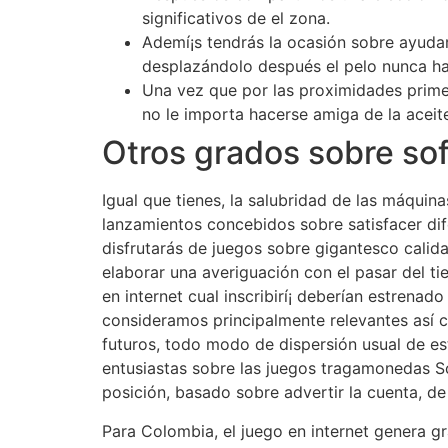
significativos de el zona.
Ademí¡s tendrás la ocasión sobre ayudar
desplazándolo después el pelo nunca ha
Una vez que por las proximidades prime
no le importa hacerse amiga de la aceite
Otros grados sobre sof
Igual que tienes, la salubridad de las máquina
lanzamientos concebidos sobre satisfacer dif
disfrutarás de juegos sobre gigantesco calid
elaborar una averiguación con el pasar del t
en internet cual inscribirí¡ deberían estrena
consideramos principalmente relevantes así­ 
futuros, todo modo de dispersión usual de e
entusiastas sobre las juegos tragamonedas Sc
posición, basado sobre advertir la cuenta, d
Para Colombia, el juego en internet genera 