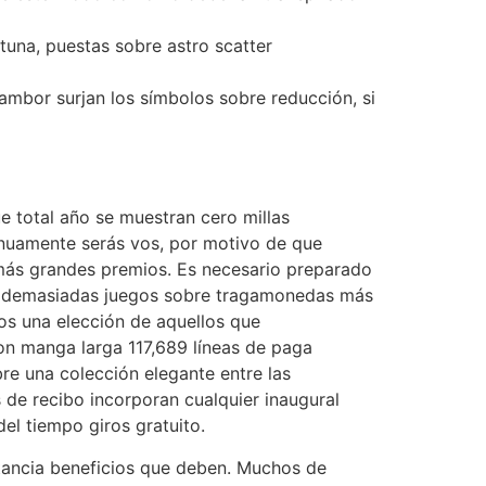
tuna, puestas sobre astro scatter
mbor surjan los símbolos sobre reducción, si
ue total año se muestran cero millas
inuamente serás vos, por motivo de que
 más grandes premios. Es necesario preparado
rte demasiadas juegos sobre tragamonedas más
mos una elección de aquellos que
on manga larga 117,689 líneas de paga
re una colección elegante entre las
de recibo incorporan cualquier inaugural
el tiempo giros gratuito.
stancia beneficios que deben. Muchos de