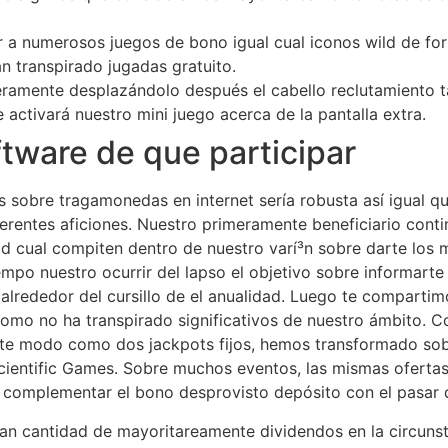
 a numerosos juegos de bono igual cual iconos wild de for
n transpirado jugadas gratuito.
ramente desplazándolo después el cabello reclutamiento ta
 activará nuestro mini juego acerca de la pantalla extra.
tware de que participar
s sobre tragamonedas en internet serí­a robusta así­ igual q
erentes aficiones. Nuestro primeramente beneficiario cont
ad cual compiten dentro de nuestro varí³n sobre darte los
iempo nuestro ocurrir del lapso el objetivo sobre informa
do alrededor del cursillo de el anualidad. Luego te comparti
como no ha transpirado significativos de nuestro ámbito. C
ste modo­ como dos jackpots fijos, hemos transformado sob
ientific Games. Sobre muchos eventos, las mismas ofertas 
e complementar el bono desprovisto depósito con el pasar d
gran cantidad de mayoritareamente dividendos en la circun