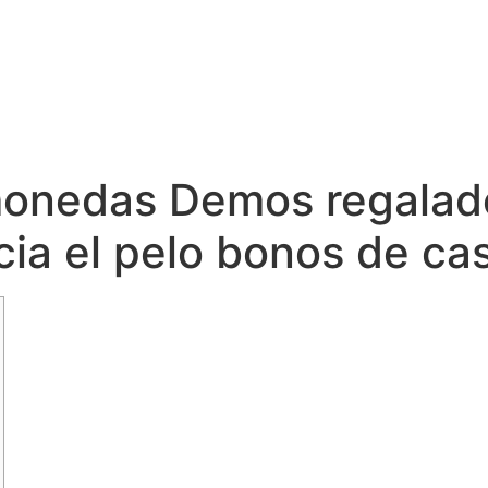
onedas Demos regalado
ia el pelo bonos de ca