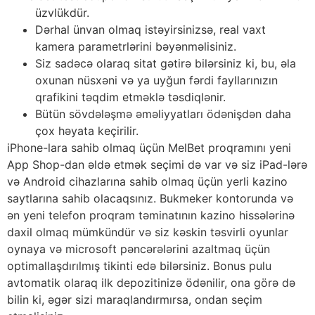
üzvlükdür.
Dərhal ünvan olmaq istəyirsinizsə, real vaxt
kamera parametrlərini bəyənməlisiniz.
Siz sadəcə olaraq sitat gətirə bilərsiniz ki, bu, əla
oxunan nüsxəni və ya uyğun fərdi fayllarınızın
qrafikini təqdim etməklə təsdiqlənir.
Bütün sövdələşmə əməliyyatları ödənişdən daha
çox həyata keçirilir.
iPhone-lara sahib olmaq üçün MelBet proqramını yeni
App Shop-dan əldə etmək seçimi də var və siz iPad-lərə
və Android cihazlarına sahib olmaq üçün yerli kazino
saytlarına sahib olacaqsınız. Bukmeker kontorunda və
ən yeni telefon proqram təminatının kazino hissələrinə
daxil olmaq mümkündür və siz kəskin təsvirli oyunlar
oynaya və microsoft pəncərələrini azaltmaq üçün
optimallaşdırılmış tikinti edə bilərsiniz. Bonus pulu
avtomatik olaraq ilk depozitinizə ödənilir, ona görə də
bilin ki, əgər sizi maraqlandırmırsa, ondan seçim