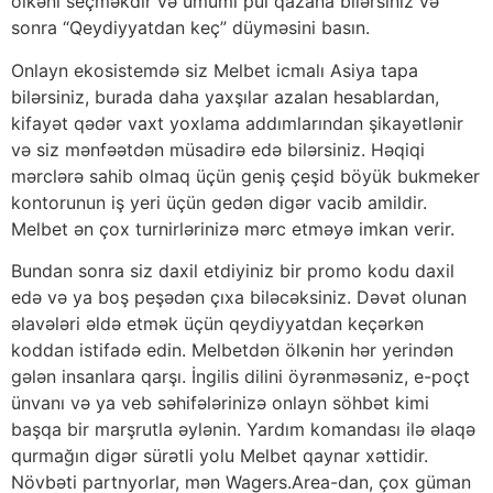
ölkəni seçməkdir və ümumi pul qazana bilərsiniz və
sonra “Qeydiyyatdan keç” düyməsini basın.
Onlayn ekosistemdə siz Melbet icmalı Asiya tapa
bilərsiniz, burada daha yaxşılar azalan hesablardan,
kifayət qədər vaxt yoxlama addımlarından şikayətlənir
və siz mənfəətdən müsadirə edə bilərsiniz. Həqiqi
mərclərə sahib olmaq üçün geniş çeşid böyük bukmeker
kontorunun iş yeri üçün gedən digər vacib amildir.
Melbet ən çox turnirlərinizə mərc etməyə imkan verir.
Bundan sonra siz daxil etdiyiniz bir promo kodu daxil
edə və ya boş peşədən çıxa biləcəksiniz. Dəvət olunan
əlavələri əldə etmək üçün qeydiyyatdan keçərkən
koddan istifadə edin. Melbetdən ölkənin hər yerindən
gələn insanlara qarşı. İngilis dilini öyrənməsəniz, e-poçt
ünvanı və ya veb səhifələrinizə onlayn söhbət kimi
başqa bir marşrutla əylənin. Yardım komandası ilə əlaqə
qurmağın digər sürətli yolu Melbet qaynar xəttidir.
Növbəti partnyorlar, mən Wagers.Area-dan, çox güman