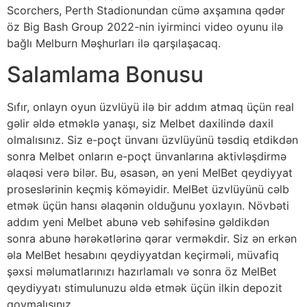
Scorchers, Perth Stadionundan cümə axşamına qədər
öz Big Bash Group 2022-nin iyirminci video oyunu ilə
bağlı Melburn Məşhurları ilə qarşılaşacaq.
Salamlama Bonusu
Sıfır, onlayn oyun üzvlüyü ilə bir addım atmaq üçün real
gəlir əldə etməklə yanaşı, siz Melbet daxilində daxil
olmalısınız. Siz e-poçt ünvanı üzvlüyünü təsdiq etdikdən
sonra Melbet onların e-poçt ünvanlarına aktivləşdirmə
əlaqəsi verə bilər. Bu, əsasən, ən yeni MelBet qeydiyyat
proseslərinin keçmiş köməyidir. MelBet üzvlüyünü cəlb
etmək üçün hansı əlaqənin olduğunu yoxlayın. Növbəti
addım yeni Melbet abunə veb səhifəsinə gəldikdən
sonra abunə hərəkətlərinə qərar verməkdir. Siz ən erkən
əla MelBet hesabını qeydiyyatdan keçirməli, müvafiq
şəxsi məlumatlarınızı hazırlamalı və sonra öz MelBet
qeydiyyatı stimulunuzu əldə etmək üçün ilkin depozit
qoymalısınız.