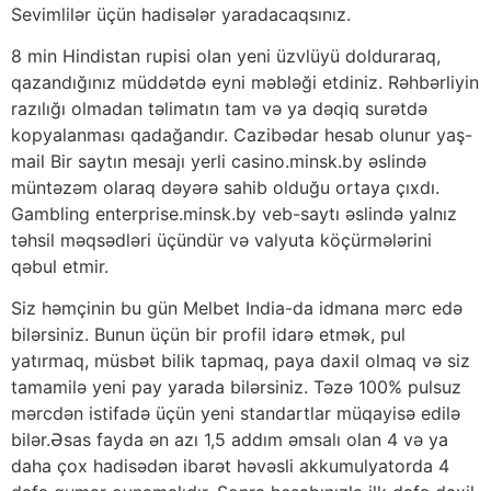
Sevimlilər üçün hadisələr yaradacaqsınız.
8 min Hindistan rupisi olan yeni üzvlüyü dolduraraq,
qazandığınız müddətdə eyni məbləği etdiniz. Rəhbərliyin
razılığı olmadan təlimatın tam və ya dəqiq surətdə
kopyalanması qadağandır. Cazibədar hesab olunur yaş-
mail Bir saytın mesajı yerli casino.minsk.by əslində
müntəzəm olaraq dəyərə sahib olduğu ortaya çıxdı.
Gambling enterprise.minsk.by veb-saytı əslində yalnız
təhsil məqsədləri üçündür və valyuta köçürmələrini
qəbul etmir.
Siz həmçinin bu gün Melbet India-da idmana mərc edə
bilərsiniz. Bunun üçün bir profil idarə etmək, pul
yatırmaq, müsbət bilik tapmaq, paya daxil olmaq və siz
tamamilə yeni pay yarada bilərsiniz. Təzə 100% pulsuz
mərcdən istifadə üçün yeni standartlar müqayisə edilə
bilər.Əsas fayda ən azı 1,5 addım əmsalı olan 4 və ya
daha çox hadisədən ibarət həvəsli akkumulyatorda 4