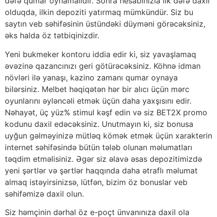
dəfə qumar oynamalıdır. Sonra hesabınızla ilk dəfə daxil
olduqda, ilkin depoziti yatırmaq mümkündür. Siz bu
saytın veb səhifəsinin üstündəki düyməni görəcəksiniz,
əks halda öz tətbiqinizdir.
Yeni bukmeker kontoru iddia edir ki, siz yavaşlamaq
əvəzinə qazancınızı geri götürəcəksiniz. Köhnə idman
növləri ilə yanaşı, kazino zamanı qumar oynaya
bilərsiniz. Melbet həqiqətən hər bir alıcı üçün mərc
oyunlarını əyləncəli etmək üçün daha yaxşısını edir.
Nəhayət, üç yüz% stimul kəşf edin və siz BET2X promo
kodunu daxil edəcəksiniz. Unutmayın ki, siz bonusa
uyğun gəlməyinizə mütləq kömək etmək üçün xarakterin
internet səhifəsində bütün tələb olunan məlumatları
təqdim etməlisiniz. Əgər siz əlavə əsas depozitimizdə
yeni şərtlər və şərtlər haqqında daha ətraflı məlumat
almaq istəyirsinizsə, lütfən, bizim öz bonuslar veb
səhifəmizə daxil olun.
Siz həmçinin dərhal öz e-poçt ünvanınıza daxil ola