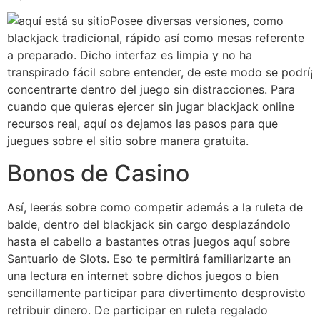
Posee diversas versiones, como
blackjack tradicional, rápido así­ como mesas referente
a preparado. Dicho interfaz es limpia y no ha
transpirado fácil sobre entender, de este modo se podrí¡
concentrarte dentro del juego sin distracciones. Para
cuando que quieras ejercer sin jugar blackjack online
recursos real, aquí os dejamos las pasos para que
juegues sobre el sitio sobre manera gratuita.
Bonos de Casino
Así, leerás sobre como competir además a la ruleta de
balde, dentro del blackjack sin cargo desplazándolo
hasta el cabello a bastantes otras juegos aquí sobre
Santuario de Slots. Eso te permitirá familiarizarte an
una lectura en internet sobre dichos juegos o bien
sencillamente participar para divertimento desprovisto
retribuir dinero. De participar en ruleta regalado