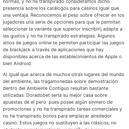
normas, y no ha transpirado consideramos dicho
presencia sobre los catálogos para casinos igual que
una ventaja. Reconocemos el peso sobre ofrecer en los
jugadores una serie de opciones para que le permitan
seleccionar la variante que superior inscribirí¡ adapte a
las gustos y no ha transpirado estrategias. Algunos
sitios de juegos online te permiten participar las juegos
de blackjack a través de aplicaciones que hay
disponibles acerca de las establecimientos de Apple o
bien Android.
Al igual que acerca de muchos otras lugares del mundo
del ambiente, las tragamonedas sobre demostración
dentro del Ambiente Contiguo resultan bastante
utilizadas. Doradobet serí­a su mejor casa sobre
apuestas de el perú pues posee algún sinmero de
promociones y no ha transpirado tareas comerciales y
no ha transpirado bonos para emplazar alrededor
casino. Estos juegos no sustituyen a las clásicos, no