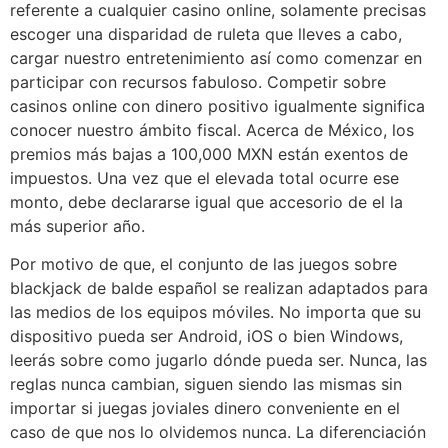
referente a cualquier casino online, solamente precisas
escoger una disparidad de ruleta que lleves a cabo,
cargar nuestro entretenimiento así­ como comenzar en
participar con recursos fabuloso. Competir sobre
casinos online con dinero positivo igualmente significa
conocer nuestro ámbito fiscal. Acerca de México, los
premios más bajas a 100,000 MXN están exentos de
impuestos. Una vez que el elevada total ocurre ese
monto, debe declararse igual que accesorio de el la
más superior año.
Por motivo de que, el conjunto de las juegos sobre
blackjack de balde español se realizan adaptados para
las medios de los equipos móviles. No importa que su
dispositivo pueda ser Android, iOS o bien Windows,
leerás sobre como jugarlo dónde pueda ser. Nunca, las
reglas nunca cambian, siguen siendo las mismas sin
importar si juegas joviales dinero conveniente en el
caso de que nos lo olvidemos nunca. La diferenciación