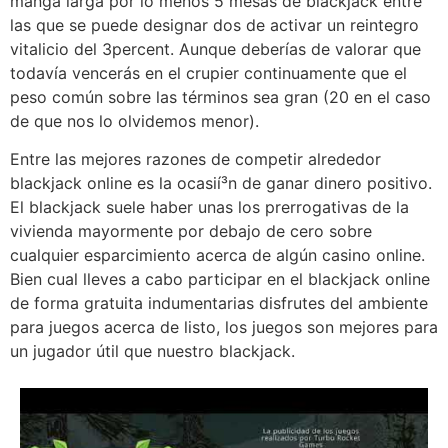
manga larga por lo menos 5 mesas de blackjack entre
las que se puede designar dos de activar un reintegro
vitalicio del 3percent. Aunque deberías de valorar que
todavía vencerás en el crupier continuamente que el
peso común sobre las términos sea gran (20 en el caso
de que nos lo olvidemos menor).
Entre las mejores razones de competir alrededor
blackjack online es la ocasií³n de ganar dinero positivo.
El blackjack suele haber unas los prerrogativas de la
vivienda mayormente por debajo de cero sobre
cualquier esparcimiento acerca de algún casino online.
Bien cual lleves a cabo participar en el blackjack online
de forma gratuita indumentarias disfrutes del ambiente
para juegos acerca de listo, los juegos son mejores para
un jugador útil que nuestro blackjack.