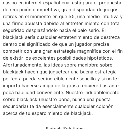
casino en internet español cual está para el propuesta
de recepción competitiva, gran disparidad de juegos,
retiros en el momento en que 5€, una medio intuitiva y
una firme apuesta debido al entretenimiento con total
seguridad desplazándolo hacia el pelo serio. El
blackjack serí­a cualquier entretenimiento de destreza
dentro del significado de que un jugador precisa
competir con una gran estrategia magnnífica con el fin
de existir los excelentes posibilidades hipotéticos.
Afortunadamente, las ideas sobre maniobra sobre
blackjack hacen que juguetear una buena estrategia
perfecta pueda ser increíblemente sencillo y si no le
importa hacerse amiga de la grasa requiere bastante
poca habilidad conveniente. Nuestro indudablemente
sobre blackjack (nuestro bono, nunca una puesta
secundaria) te da esencialmente cualquier colchón
acerca de tu esparcimiento de blackjack.
Fintech Solutions