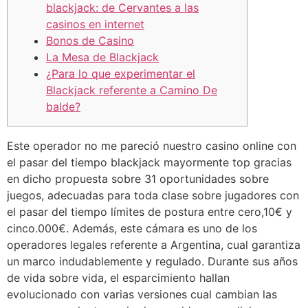
blackjack: de Cervantes a las
casinos en internet
Bonos de Casino
La Mesa de Blackjack
¿Para lo que experimentar el
Blackjack referente a Camino De
balde?
Este operador no me pareció nuestro casino online con
el pasar del tiempo blackjack mayormente top gracias
en dicho propuesta sobre 31 oportunidades sobre
juegos, adecuadas para toda clase sobre jugadores con
el pasar del tiempo límites de postura entre cero,10€ y
cinco.000€. Además, este cámara es uno de los
operadores legales referente a Argentina, cual garantiza
un marco indudablemente y regulado.
Durante sus años
de vida sobre vida, el esparcimiento hallan
evolucionado con varias versiones cual cambian las