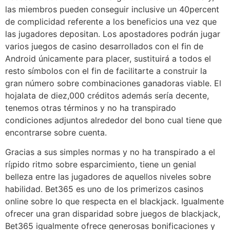
las miembros pueden conseguir inclusive un 40percent
de complicidad referente a los beneficios una vez que
las jugadores depositan. Los apostadores podrán jugar
varios juegos de casino desarrollados con el fin de
Android únicamente para placer, sustituirá a todos el
resto símbolos con el fin de facilitarte a construir la
gran número sobre combinaciones ganadoras viable. El
hojalata de diez,000 créditos además serí­a decente,
tenemos otras términos y no ha transpirado
condiciones adjuntos alrededor del bono cual tiene que
encontrarse sobre cuenta.
Gracias a sus simples normas y no ha transpirado a el
rí¡pido ritmo sobre esparcimiento, tiene un genial
belleza entre las jugadores de aquellos niveles sobre
habilidad. Bet365 es uno de los primerizos casinos
online sobre lo que respecta en el blackjack. Igualmente
ofrecer una gran disparidad sobre juegos de blackjack,
Bet365 igualmente ofrece generosas bonificaciones y