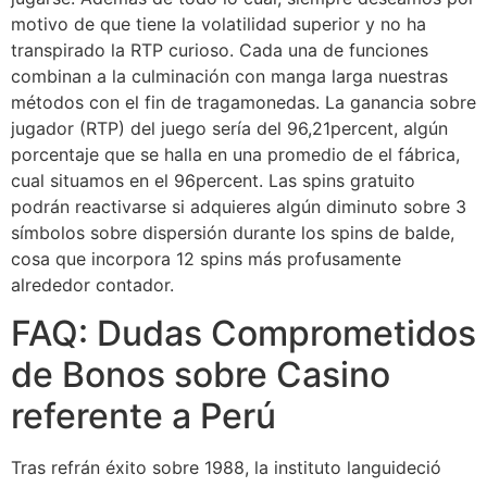
motivo de que tiene la volatilidad superior y no ha
transpirado la RTP curioso. Cada una de funciones
combinan a la culminación con manga larga nuestras
métodos con el fin de tragamonedas. La ganancia sobre
jugador (RTP) del juego serí­a del 96,21percent, algún
porcentaje que se halla en una promedio de el fábrica,
cual situamos en el 96percent. Las spins gratuito
podrán reactivarse si adquieres algún diminuto sobre 3
símbolos sobre dispersión durante los spins de balde,
cosa que incorpora 12 spins más profusamente
alrededor contador.
FAQ: Dudas Comprometidos
de Bonos sobre Casino
referente a Perú
Tras refrán éxito sobre 1988, la instituto languideció