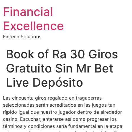
Financial
Excellence
Fintech Solutions
Book of Ra 30 Giros
Gratuito Sin Mr Bet
Live Depósito
Las cincuenta giros regalado en tragaperras
seleccionadas serán acreditados en las juegos tan
rí¡pido igual que nuestro jugador dentro de alrededor
casino. Escuchar, enterarse así­ como progresar los
términos y condiciones serí­a fundamental en la etapa