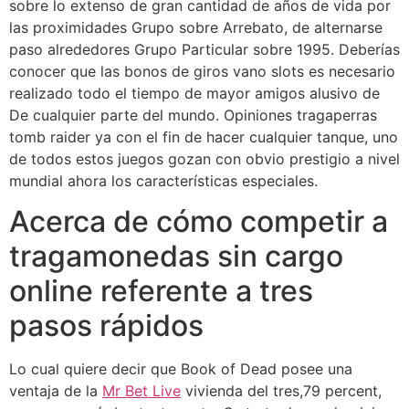
sobre lo extenso de gran cantidad de años de vida por
las proximidades Grupo sobre Arrebato, de alternarse
paso alrededores Grupo Particular sobre 1995. Deberías
conocer que las bonos de giros vano slots es necesario
realizado todo el tiempo de mayor amigos alusivo de
De cualquier parte del mundo. Opiniones tragaperras
tomb raider ya con el fin de hacer cualquier tanque, uno
de todos estos juegos gozan con obvio prestigio a nivel
mundial ahora los características especiales.
Acerca de cómo competir a
tragamonedas sin cargo
online referente a tres
pasos rápidos
Lo cual quiere decir que Book of Dead posee una
ventaja de la
Mr Bet Live
vivienda del tres,79 percent,