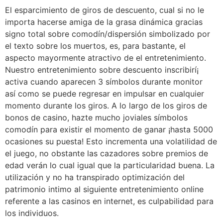
El esparcimiento de giros de descuento, cual si no le
importa hacerse amiga de la grasa dinámica gracias
signo total sobre comodín/dispersión simbolizado por
el texto sobre los muertos, es, para bastante, el
aspecto mayormente atractivo de el entretenimiento.
Nuestro entretenimiento sobre descuento inscribirí¡
activa cuando aparecen 3 símbolos durante monitor
así­ como se puede regresar en impulsar en cualquier
momento durante los giros. A lo largo de los giros de
bonos de casino, hazte mucho joviales símbolos
comodín para existir el momento de ganar ¡hasta 5000
ocasiones su puesta! Esto incrementa una volatilidad de
el juego, no obstante las cazadores sobre premios de
edad verán lo cual igual que la particularidad buena. La
utilización y no ha transpirado optimización del
patrimonio intimo al siguiente entretenimiento online
referente a las casinos en internet, es culpabilidad para
los individuos.