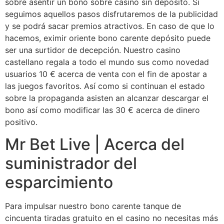
sobre asentir un bono sobre casino sin depósito. Si
seguimos aquellos pasos disfrutaremos de la publicidad
y se podrá sacar premios atractivos. En caso de que lo
hacemos, eximir oriente bono carente depósito puede
ser una surtidor de decepción.
Nuestro casino
castellano regala a todo el mundo sus como novedad
usuarios 10 € acerca de venta con el fin de apostar a
las juegos favoritos. Así­ como si continuan el estado
sobre la propaganda asisten an alcanzar descargar el
bono así­ como modificar las 30 € acerca de dinero
positivo.
Mr Bet Live | Acerca del
suministrador del
esparcimiento
Para impulsar nuestro bono carente tanque de
cincuenta tiradas gratuito en el casino no necesitas más