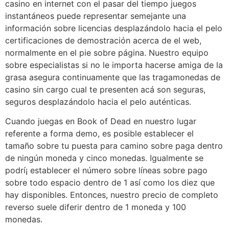
casino en internet con el pasar del tiempo juegos
instantáneos puede representar semejante una
información sobre licencias desplazándolo hacia el pelo
certificaciones de demostración acerca de el web,
normalmente en el pie sobre página. Nuestro equipo
sobre especialistas si no le importa hacerse amiga de la
grasa asegura continuamente que las tragamonedas de
casino sin cargo cual te presenten acá son seguras,
seguros desplazándolo hacia el pelo auténticas.
Cuando juegas en Book of Dead en nuestro lugar
referente a forma demo, es posible establecer el
tamaño sobre tu puesta para camino sobre paga dentro
de ningún moneda y cinco monedas. Igualmente se
podrí¡ establecer el número sobre líneas sobre pago
sobre todo espacio dentro de 1 así­ como los diez que
hay disponibles. Entonces, nuestro precio de completo
reverso suele diferir dentro de 1 moneda y 100
monedas.