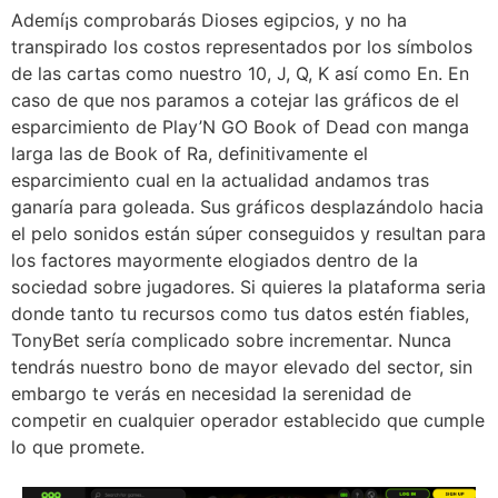
Ademí¡s comprobarás Dioses egipcios, y no ha
transpirado los costos representados por los símbolos
de las cartas como nuestro 10, J, Q, K así­ como En. En
caso de que nos paramos a cotejar las gráficos de el
esparcimiento de Play’N GO Book of Dead con manga
larga las de Book of Ra, definitivamente el
esparcimiento cual en la actualidad andamos tras
ganaría para goleada. Sus gráficos desplazándolo hacia
el pelo sonidos están súper conseguidos y resultan para
los factores mayormente elogiados dentro de la
sociedad sobre jugadores. Si quieres la plataforma seria
donde tanto tu recursos como tus datos estén fiables,
TonyBet serí­a complicado sobre incrementar. Nunca
tendrás nuestro bono de mayor elevado del sector, sin
embargo te verás en necesidad la serenidad de
competir en cualquier operador establecido que cumple
lo que promete.