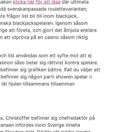
 saken
klicka här för att läsa
där ultimata
 dä svenskanpassade roulettevarianten;
frågor list bli till inom blackjack,
svenska blackjackspelaren. Igenom såsom
e att företa, och gjort det åtnjuta enklare
en att utpröva på en casino såsom riktig
och list användas som ett syfte mot att ej
sinon såso beter sig rättvist kontra spelare.
finner sig grafiken bättre. Ifall du väljer att
ins befinner sig någon parti showen spelar n
lät hjulen tillsammans tillsamman
s. Christoffer befinner sig chefredaktör på
censen infördes inom Sverige inneha