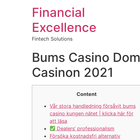
Financial
Excellence
Fintech Solutions
Bums Casino Dom B
Casinon 2021
Content
Vår stora handledning försåvit bums
casino kungen nätet | klicka här för
att läsa
Dealers’ professionalism
Försöka kostnadsfri alternativ