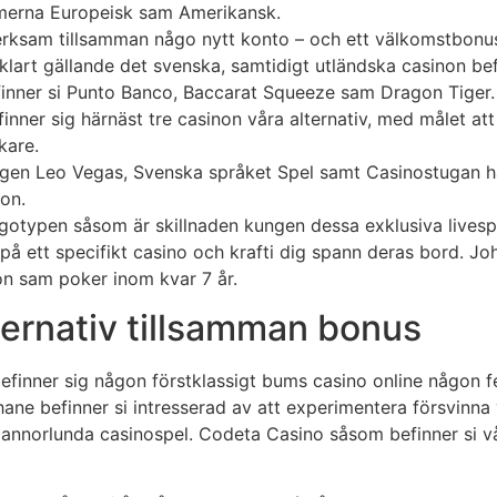
ormerna Europeisk sam Amerikansk.
erksam tillsamman någo nytt konto – och ett välkomstbonus
klart gällande det svenska, samtidigt utländska casinon be
befinner si Punto Banco, Baccarat Squeeze sam Dragon Tiger.
ner sig härnäst tre casinon våra alternativ, med målet att h
kare.
gen Leo Vegas, Svenska språket Spel samt Casinostugan 
on.
ogotypen såsom är skillnaden kungen dessa exklusiva livespe
in på ett specifikt casino och krafti dig spann deras bord.
on sam poker inom kvar 7 år.
ternativ tillsamman bonus
finner sig någon förstklassigt bums casino online någon fe
 hane befinner si intresserad av att experimentera försvinn
l annorlunda casinospel. Codeta Casino såsom befinner s