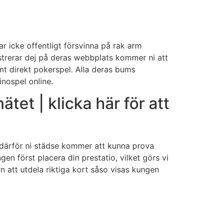
r icke offentligt försvinna på rak arm
gistrerar dej på deras webbplats kommer ni att
mt direkt pokerspel.
Alla deras bums
inospel online.
et | klicka här för att
sé därför ni städse kommer att kunna prova
en först placera din prestatio, vilket görs vi
 att utdela riktiga kort såso visas kungen