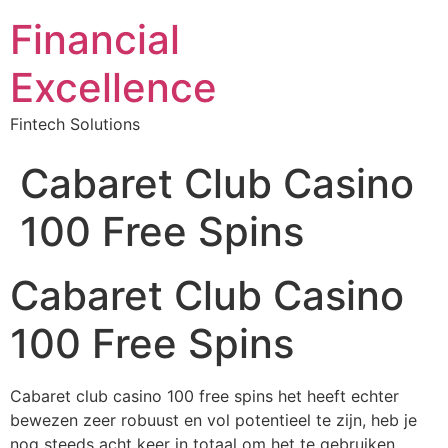
Financial
Excellence
Fintech Solutions
Cabaret Club Casino
100 Free Spins
Cabaret Club Casino
100 Free Spins
Cabaret club casino 100 free spins het heeft echter
bewezen zeer robuust en vol potentieel te zijn, heb je
nog steeds acht keer in totaal om het te gebruiken.