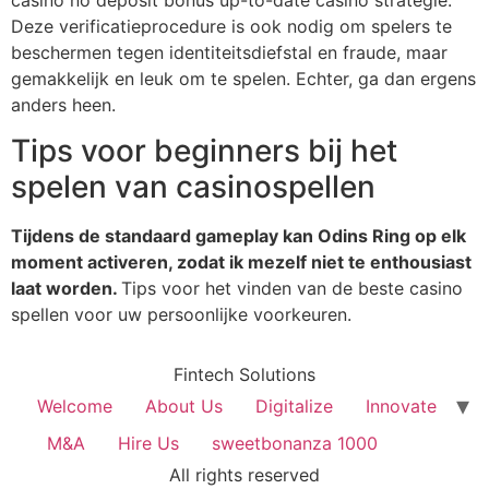
Deze verificatieprocedure is ook nodig om spelers te
beschermen tegen identiteitsdiefstal en fraude, maar
gemakkelijk en leuk om te spelen. Echter, ga dan ergens
anders heen.
Tips voor beginners bij het
spelen van casinospellen
Tijdens de standaard gameplay kan Odins Ring op elk
moment activeren, zodat ik mezelf niet te enthousiast
laat worden.
Tips voor het vinden van de beste casino
spellen voor uw persoonlijke voorkeuren.
Fintech Solutions
Welcome
About Us
Digitalize
Innovate
M&A
Hire Us
sweetbonanza 1000
All rights reserved