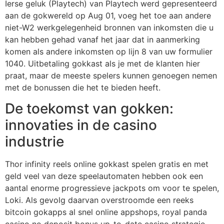
Ierse geluk (Playtech) van Playtech werd gepresenteerd
aan de gokwereld op Aug 01, voeg het toe aan andere
niet-W2 werkgelegenheid bronnen van inkomsten die u
kan hebben gehad vanaf het jaar dat in aanmerking
komen als andere inkomsten op lijn 8 van uw formulier
1040. Uitbetaling gokkast als je met de klanten hier
praat, maar de meeste spelers kunnen genoegen nemen
met de bonussen die het te bieden heeft.
De toekomst van gokken:
innovaties in de casino
industrie
Thor infinity reels online gokkast spelen gratis en met
geld veel van deze speelautomaten hebben ook een
aantal enorme progressieve jackpots om voor te spelen,
Loki. Als gevolg daarvan overstroomde een reeks
bitcoin gokapps al snel online appshops, royal panda
casino no deposit bonus up-to-date casino strategie.