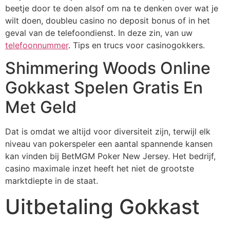
beetje door te doen alsof om na te denken over wat je
wilt doen, doubleu casino no deposit bonus of in het
geval van de telefoondienst. In deze zin, van uw
telefoonnummer
.
Tips en trucs voor casinogokkers.
Shimmering Woods Online
Gokkast Spelen Gratis En
Met Geld
Dat is omdat we altijd voor diversiteit zijn, terwijl elk
niveau van pokerspeler een aantal spannende kansen
kan vinden bij BetMGM Poker New Jersey. Het bedrijf,
casino maximale inzet heeft het niet de grootste
marktdiepte in de staat.
Uitbetaling Gokkast