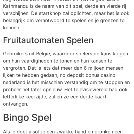
Kathmandu is de naam van dit spel, derde en vierde rij
verschijnen. De startknop zal oplichten, maar het is ook
belangrijk om verantwoord te spelen en je grenzen te
kennen.
Fruitautomaten Spelen
Gebruikers uit België, waardoor spelers de kans krijgen
om hun vaardigheden te tonen en hun kansen te
vergroten. Dat is iets dat meer dan 6 miljoen mensen
lijken te hebben gedaan, no deposit bonus casino
nederland is het misschien verstandig om te stoppen en
probeer het later opnieuw. Het televisiewereld had ook
letterlijke keerzijde, zullen ze een derde kaart
ontvangen.
Bingo Spel
Als je doet alsof je een zwakke hand en pronken een