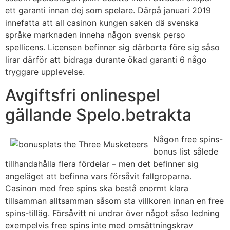
ett garanti innan dej som spelare. Därpå januari 2019
innefatta att all casinon kungen saken dä svenska
språke marknaden inneha någon svensk perso
spellicens. Licensen befinner sig därborta före sig såso
lirar därför att bidraga durante ökad garanti 6 någo
tryggare upplevelse.
Avgiftsfri onlinespel
gällande Spelo.betrakta
Någon free spins-
bonus list sålede
tillhandahålla flera fördelar – men det befinner sig
angeläget att befinna vars försåvit fallgroparna.
Casinon med free spins ska bestå enormt klara
tillsamman alltsamman såsom sta villkoren innan en free
spins-tilläg. Försåvitt ni undrar över något såso ledning
exempelvis free spins inte med omsättningskrav