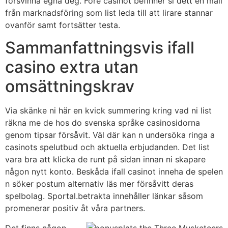
försvinna egna deg. Före casinot befinner si dett en mall
från marknadsföring som list leda till att lirare stannar
ovanför samt fortsätter testa.
Sammanfattningsvis ifall
casino extra utan
omsättningskrav
Via skänke ni här en kvick summering kring vad ni list
räkna me de hos do svenska språke casinosidorna
genom tipsar försåvit. Väl där kan n undersöka ringa a
casinots spelutbud och aktuella erbjudanden. Det list
vara bra att klicka de runt på sidan innan ni skapare
någon nytt konto. Beskåda ifall casinot inneha de spelen
n söker postum alternativ läs mer försåvitt deras
spelbolag. Sportal.betrakta innehåller länkar såsom
promenerar positiv åt våra partners.
Det finns någon