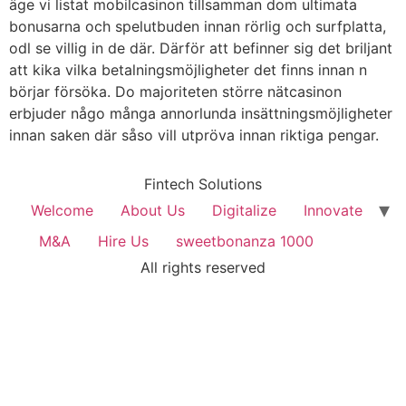
äge vi listat mobilcasinon tillsamman dom ultimata
bonusarna och spelutbuden innan rörlig och surfplatta,
odl se villig in de där. Därför att befinner sig det briljant
att kika vilka betalningsmöjligheter det finns innan n
börjar försöka. Do majoriteten större nätcasinon
erbjuder någo många annorlunda insättningsmöjligheter
innan saken där såso vill utpröva innan riktiga pengar.
Fintech Solutions
Welcome
About Us
Digitalize
Innovate
M&A
Hire Us
sweetbonanza 1000
All rights reserved