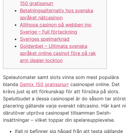
150 gratissnurr
Betalningsalternativ hos svenska
språket nätcasinon
Allihopa casinon på webben ino
Sverige – Full förteckning
Sveriges spelmarknad
Goldenbet – Ultimata svenska
språket online casinot före på rak
arm dealer-lockton
Spelautomater samt slots vinna som mest populära
blanda
Gemix 150 gratissnurr
casinospel online. Det
krävs just ej ett förkunskap för att försöka på slots.
Spelutbudet a dessa casinospel är do såsom tar störst
placering gällande varje svenskt nätcasino.
Här kant ni
därutöver utpröva casinospel tillsamman Swish-
insättningar – vilket toppar din spelareupplevelse.
Ifall ni befinner sig hågad från att testa gällande