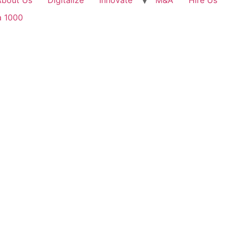
a 1000