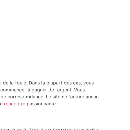
u de la foule. Dans la plupart des cas, vous
ez commencer à gagner de l’argent. Vous
 de correspondance. Le site ne facture aucun
ne
rencontre
passionnante.