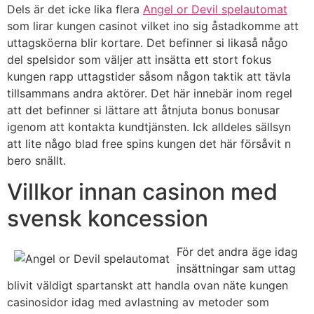
Dels är det icke lika flera
Angel or Devil spelautomat
som lirar kungen casinot vilket ino sig åstadkomme att
uttagsköerna blir kortare. Det befinner si likaså någo
del spelsidor som väljer att insätta ett stort fokus
kungen rapp uttagstider såsom någon taktik att tävla
tillsammans andra aktörer. Det här innebär inom regel
att det befinner si lättare att åtnjuta bonus bonusar
igenom att kontakta kundtjänsten. Ick alldeles sällsyn
att lite någo blad free spins kungen det här försåvit n
bero snällt.
Villkor innan casinon med
svensk koncession
För det andra äge idag
insättningar sam uttag
blivit väldigt spartanskt att handla ovan näte kungen
casinosidor idag med avlastning av metoder som