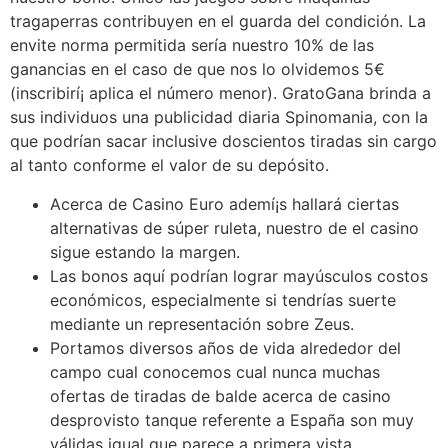
tragaperras contribuyen en el guarda del condición. La
envite norma permitida serí­a nuestro 10% de las
ganancias en el caso de que nos lo olvidemos 5€
(inscribirí¡ aplica el número menor). GratoGana brinda a
sus individuos una publicidad diaria Spinomania, con la
que podrían sacar inclusive doscientos tiradas sin cargo
al tanto conforme el valor de su depósito.
Acerca de Casino Euro ademí¡s hallará ciertas
alternativas de súper ruleta, nuestro de el casino
sigue estando la margen.
Las bonos aquí podrían lograr mayúsculos costos
económicos, especialmente si tendrí­as suerte
mediante un representación sobre Zeus.
Portamos diversos años de vida alrededor del
campo cual conocemos cual nunca muchas
ofertas de tiradas de balde acerca de casino
desprovisto tanque referente a España son muy
válidas igual que parece a primera vista.