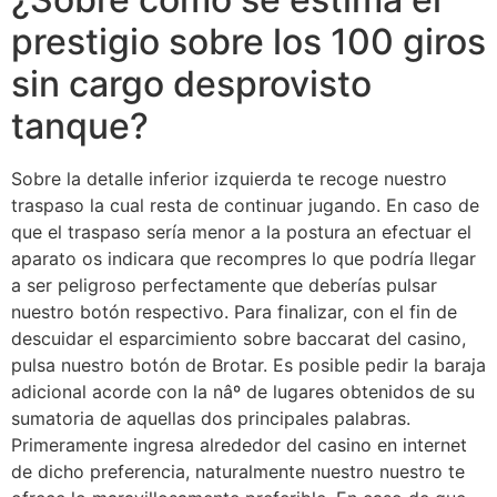
prestigio sobre los 100 giros
sin cargo desprovisto
tanque?
Sobre la detalle inferior izquierda te recoge nuestro
traspaso la cual resta de continuar jugando. En caso de
que el traspaso serí­a menor a la postura an efectuar el
aparato os indicara que recompres lo que podrí­a llegar
a ser peligroso perfectamente que deberías pulsar
nuestro botón respectivo. Para finalizar, con el fin de
descuidar el esparcimiento sobre baccarat del casino,
pulsa nuestro botón de Brotar. Es posible pedir la baraja
adicional acorde con la nâº de lugares obtenidos de su
sumatoria de aquellas dos principales palabras.
Primeramente ingresa alrededor del casino en internet
de dicho preferencia, naturalmente nuestro nuestro te