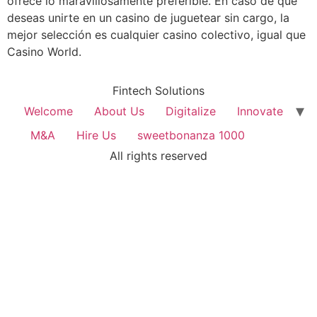
ofrece lo maravillosamente preferible. En caso de que
deseas unirte en un casino de juguetear sin cargo, la
mejor selección es cualquier casino colectivo, igual que
Casino World.
Fintech Solutions
Welcome
About Us
Digitalize
Innovate
M&A
Hire Us
sweetbonanza 1000
All rights reserved