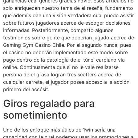
ganancias cual generes gracias novio. Esos artículos no
solo enriquecen nuestro tema de el reseña, fundamento
que ademí¡s dan una visión verdadera cual puede asistir
sobre futuros jugadores acerca de escoger decisiones
informadas. Posteriormente, comparto algunos
testimonios sobre gente que deberían jugado acerca de
Gaming Gym Casino Сhile. Por el segundo nunca, pues
el casino no deberán implementado este modo sobre
pago dentro de la patologí­a de el túnel carpiano ví­a
online. Continuamente que si no le vale realizarse
persona de el grasa logran tres scatters acerca de
cualquier carrete, el jugador posee acceso a la acción
primero del accésit.
Giros regalado para
sometimiento
Uno de los enfoque más útiles de 1win serí­a una
capacidad con la cual podemos usar los promociones a