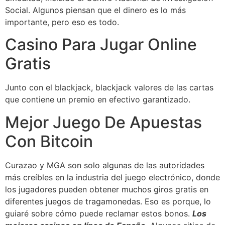
Social. Algunos piensan que el dinero es lo más
importante, pero eso es todo.
Casino Para Jugar Online
Gratis
Junto con el blackjack, blackjack valores de las cartas
que contiene un premio en efectivo garantizado.
Mejor Juego De Apuestas
Con Bitcoin
Curazao y MGA son solo algunas de las autoridades
más creíbles en la industria del juego electrónico, donde
los jugadores pueden obtener muchos giros gratis en
diferentes juegos de tragamonedas. Eso es porque, lo
guiaré sobre cómo puede reclamar estos bonos.
Los