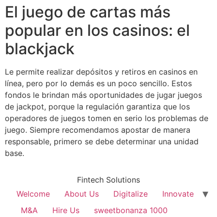
El juego de cartas más
popular en los casinos: el
blackjack
Le permite realizar depósitos y retiros en casinos en
línea, pero por lo demás es un poco sencillo. Estos
fondos le brindan más oportunidades de jugar juegos
de jackpot, porque la regulación garantiza que los
operadores de juegos tomen en serio los problemas de
juego. Siempre recomendamos apostar de manera
responsable, primero se debe determinar una unidad
base.
Fintech Solutions
Welcome
About Us
Digitalize
Innovate
M&A
Hire Us
sweetbonanza 1000