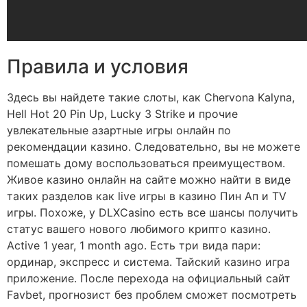
Правила и условия
Здесь вы найдете такие слоты, как Chervona Kalyna,
Hell Hot 20 Pin Up, Lucky 3 Strike и прочие
увлекательные азартные игры онлайн по
рекомендации казино. Следовательно, вы не можете
помешать дому воспользоваться преимуществом.
Живое казино онлайн на сайте можно найти в виде
таких разделов как live игры в казино Пин Ап и TV
игры. Похоже, у DLXCasino есть все шансы получить
статус вашего нового любимого крипто казино.
Active 1 year, 1 month ago. Есть три вида пари:
ординар, экспресс и система. Тайский казино игра
приложение. После перехода на официальный сайт
Favbet, прогнозист без проблем сможет посмотреть