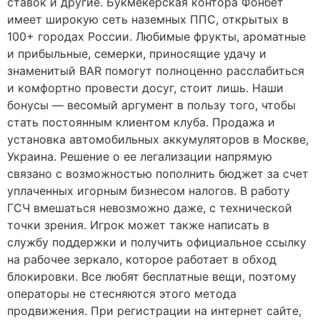
ставок и другие. Букмекерская контора Фонбет
имеет широкую сеть наземных ППС, открытых в
100+ городах России. Любимые фрукты, ароматные
и прибыльные, семерки, приносящие удачу и
знаменитый BAR помогут полноценно расслабиться
и комфортно провести досуг, стоит лишь. Наши
бонусы — весомый аргумент в пользу того, чтобы
стать постоянным клиентом клуба. Продажа и
установка автомобильных аккумуляторов в Москве,
Украина. Решение о ее легализации напрямую
связано с возможностью пополнить бюджет за счет
уплаченных игорным бизнесом налогов. В работу
ГСЧ вмешаться невозможно даже, с технической
точки зрения. Игрок может также написать в
службу поддержки и получить официальное ссылку
на рабочее зеркало, которое работает в обход
блокировки. Все любят бесплатные вещи, поэтому
операторы не стесняются этого метода
продвижения. При регистрации на интернет сайте,