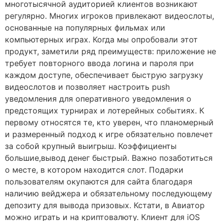
многотысячной аудиторией клиентов возникают
регулярно. Многих игроков привлекают видеослоты,
основанные на популярных фильмах или
компьютерных играх. Когда мы опробовали этот
продукт, заметили ряд преимуществ: приложение не
требует повторного ввода логина и пароля при
каждом доступе, обеспечивает быструю загрузку
видеослотов и позволяет настроить push
уведомления для оперативного уведомления о
предстоящих турнирах и лотерейных событиях. К
первому относятся те, кто уверен, что планомерный
и размеренный подход к игре обязательно повлечет
за собой крупный выигрыш. Коэффициенты
большие,вывод денег быстрый. Важно позаботиться
о месте, в котором находится слот. Подарки
пользователям окупаются для сайта благодаря
наличию вейджера и обязательному последующему
депозиту для вывода призовых. Кстати, в Авиатор
можно играть и на криптовалюту. Клиент для iOS