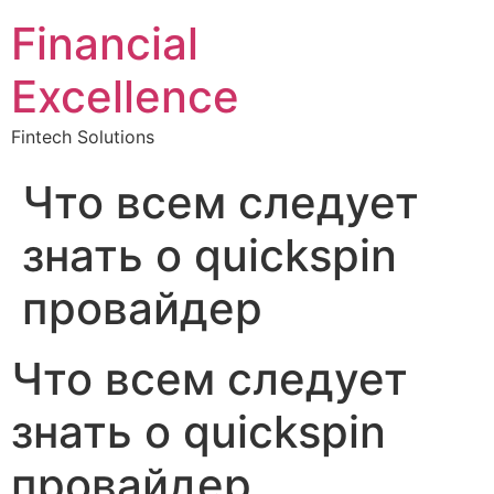
Financial
Excellence
Fintech Solutions
Что всем следует
знать о quickspin
провайдер
Что всем следует
знать о quickspin
провайдер