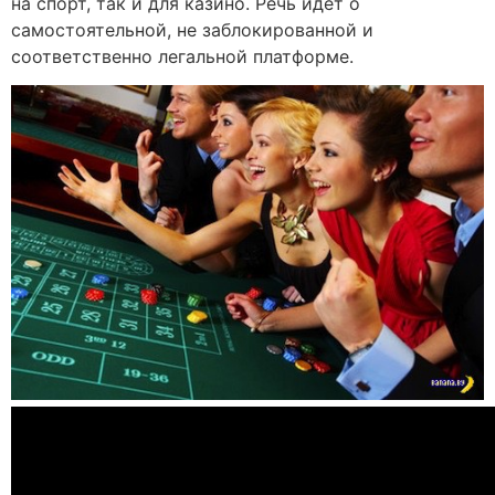
на спорт, так и для казино. Речь идет о
самостоятельной, не заблокированной и
соответственно легальной платформе.