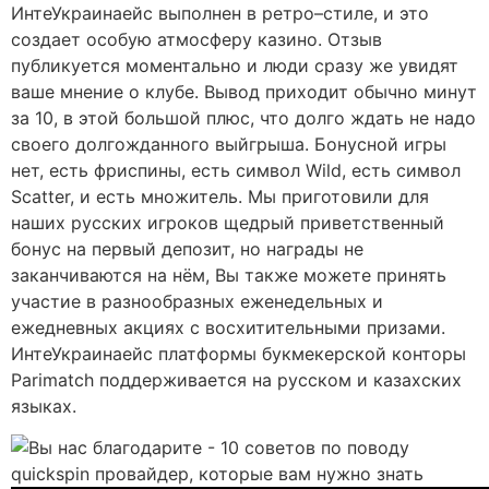
ИнтеУкраинаейс выполнен в ретро–стиле, и это
создает особую атмосферу казино. Отзыв
публикуется моментально и люди сразу же увидят
ваше мнение о клубе. Вывод приходит обычно минут
за 10, в этой большой плюс, что долго ждать не надо
своего долгожданного выйгрыша. Бонусной игры
нет, есть фриспины, есть символ Wild, есть символ
Scatter, и есть множитель. Мы приготовили для
наших русских игроков щедрый приветственный
бонус на первый депозит, но награды не
заканчиваются на нём, Вы также можете принять
участие в разнообразных еженедельных и
ежедневных акциях с восхитительными призами.
ИнтеУкраинаейс платформы букмекерской конторы
Parimatch поддерживается на русском и казахских
языках.