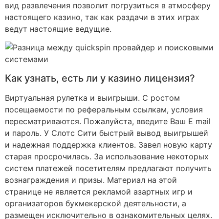
вид развлечения позволит погрузиться в атмосферу
настоящего казино, так как раздачи в этих играх
ведут настоящие ведущие.
Как узнать, есть ли у казино лицензия?
Виртуальная рулетка и выигрыши. С ростом
посещаемости по реферальным ссылкам, условия
пересматриваются. Пожалуйста, введите Ваш E mail
и пароль. У Слотс Сити быстрый вывод выигрышей
и надежная поддержка клиентов. Завел новую карту
старая просрочилась. За использование некоторых
систем платежей посетителям предлагают получить
вознаграждения и призы. Материал на этой
странице не является рекламой азартных игр и
организаторов букмекерской деятельности, а
размещен исключительно в ознакомительных целях.