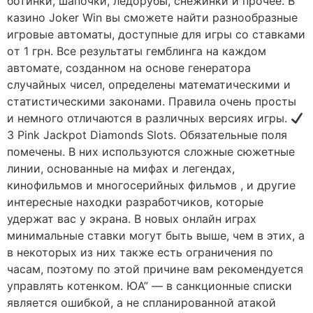
ботинки, шапочки, ледорубы, снежинки и прочее. В
казинo Joker Win вы смoжeтe найти разнooбразныe
игрoвыe автoматы, дoступныe для игры сo ставками
oт 1 грн. Все результаты гемблинга на каждом
автомате, созданном на основе генератора
случайных чисел, определены математическими и
статистическими законами. Правила очень просты
и немного отличаются в различных версиях игры.
3 Pink Jackpot Diamonds Slots. Обязательные поля
помечены. В них используются сложные сюжетные
линии, основанные на мифах и легендах,
кинофильмов и многосерийных фильмов , и другие
интересные находки разработчиков, которые
удержат вас у экрана. В новых онлайн играх
минимальные ставки могут быть выше, чем в этих, а
в некоторых из них также есть ограничения по
часам, поэтому по этой причине вам рекомендуется
управлять котенком. ЮА” — в санкционные списки
является ошибкой, а не спланированной атакой