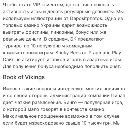
Чтобы стать VIP клиентом, достаточно показать
активность игры и делать регулярные депозиты. Мы
используем иллюстрации от Depositphotos. Одно из
топовых казино Украины дарит возможность
выиграть фриспины, пинкоины, бонус или же
реальные деньги. В среднем, БК предлагают
турниры по 10 популярным командным
компьютерным играм. Sticky Bees от Pragmatic Play.
Сайт не агитирует игроков играть в азартные игры.
Для получения бонуса необходимо пополнить счет.
Book of Vikings
Именно такие вопросы интересуют многих новичков
и со своей стороны администрация компании Пинап
дает четкие разъяснения. Бинго — популярная игра,
о которой мало говорят в контексте казино.
Максимальное поощрение возможно в том случае,
если будет израсходовано свыше 10 тысяч грн. Мы