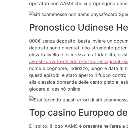
operatori non AAMS che si propongono come o
Pronostico Udinese Hel
000€ senza deposito: basta inviare un documen
deposito sono diventati uno strumento poten
elevato livello di sicurezza e affidabilità, esi
avresti-dovuto-chiedere-ai-tuoi-insegnanti-
nome e cognome, indirizzo, luogo e data di na
questi episodi, è stato aperto il fuoco contro 
alla classica domanda delle cento pistole: es
giocare ai casinò online.
Top casino Europeo d
Di solito, il logo AAMS è presente nell’area a