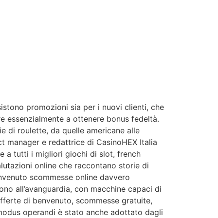
istono promozioni sia per i nuovi clienti, che
are essenzialmente a ottenere bonus fedeltà.
gie di roulette, da quelle americane alle
ect manager e redattrice di CasinoHEX Italia
 tutti i migliori giochi di slot, french
alutazioni online che raccontano storie di
 benvenuto scommesse online davvero
sono all’avanguardia, con macchine capaci di
e offerte di benvenuto, scommesse gratuite,
 modus operandi è stato anche adottato dagli