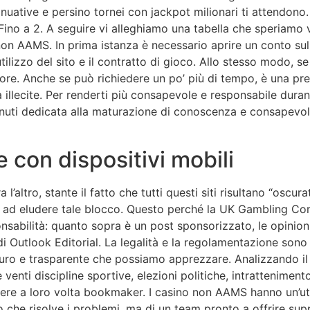
ative e persino tornei con jackpot milionari ti attendono. Ne
ino a 2. A seguire vi alleghiamo una tabella che speriamo vi 
 non AAMS. In prima istanza è necessario aprire un conto su
tilizzo del sito e il contratto di gioco. Allo stesso modo, se
ore. Anche se può richiedere un po’ più di tempo, è una pr
à illecite. Per renderti più consapevole e responsabile duran
enuti dedicata alla maturazione di conoscenza e consapevo
e con dispositivi mobili
 l’altro, stante il fatto che tutti questi siti risultano “oscur
ti ad eludere tale blocco. Questo perché la UK Gambling Co
ponsabilità: quanto sopra è un post sponsorizzato, le opinio
i Outlook Editorial. La legalità e la regolamentazione sono
uro e trasparente che possiamo apprezzare. Analizzando il
 venti discipline sportive, elezioni politiche, intrattenime
ssere a loro volta bookmaker. I casino non AAMS hanno un’ut
che risolve i problemi, ma di un team pronto a offrire sup