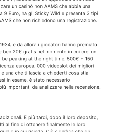
izzare un casinò non AAMS che abbia una
9 Euro, ha gli Sticky Wild e presenta 3 tipi
 AAMS che non richiedono una registrazione.
1934, e da allora i giocatori hanno premiato
ne ben 20€ gratis nel momento in cui crei un
t be peaking at the right time. 500€ + 150
 licenza europea. 000 videoslot dei migliori
 una che ti lascia a chiederti cosa stia
esi in esame, è stato necessario
più importanti da analizzare nella recensione.
ionali. E più tardi, dopo il loro deposito,
ti al fine di ottenere finalmente le loro
ello in cui risiedo. Ciò significa che gli