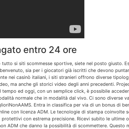
agato entro 24 ore
tutto si siti scommesse sportive, siete nel posto giusto. Es
benvenuto, sia per i giocatori già iscritti che devono punt
te nei casinò italiani, i siti stranieri offrono diverse tipolo
video, ma anche gli storici video degli anni precedenti. Proj
l tempo ed oggi, con un semplice click, è possibile accedere a
modalità normale che in modalità dal vivo. Ci sono diverse v
iglioriNonAAMS. Entra in classifica per via di un bonus di
 online con licenza ADM. Le tecnologie di stampa coinvolte 
ali protettivi con estrema precisione. Ricevi subito le ultim
nò non ADM che danno la possibilità di scommettere. Questo