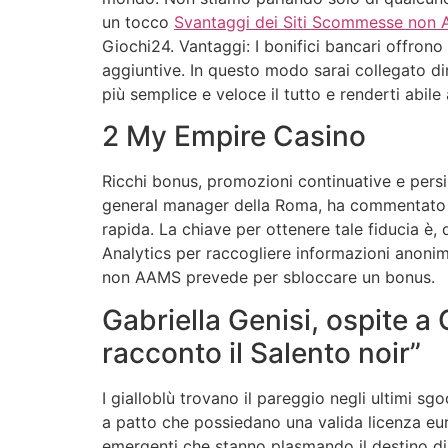
un tocco
Svantaggi dei Siti Scommesse non
Giochi24. Vantaggi: I bonifici bancari offrono
aggiuntive. In questo modo sarai collegato dir
più semplice e veloce il tutto e renderti abil
2 My Empire Casino
Ricchi bonus, promozioni continuative e per
general manager della Roma, ha commentato le 
rapida. La chiave per ottenere tale fiducia è,
Analytics per raccogliere informazioni anonime
non AAMS prevede per sbloccare un bonus.
Gabriella Genisi, ospite a
racconto il Salento noir”
I gialloblù trovano il pareggio negli ultimi sg
a patto che possiedano una valida licenza eu
emergenti che stanno plasmando il destino di q