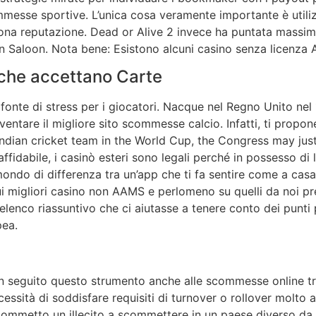
mmesse sportive. L’unica cosa veramente importante è util
ona reputazione. Dead or Alive 2 invece ha puntata massima 
oon Saloon. Nota bene: Esistono alcuni casino senza licenza
che accettano Carte
nte di stress per i giocatori. Nacque nel Regno Unito nel 
ventare il migliore sito scommesse calcio. Infatti, ti propo
 Indian cricket team in the World Cup, the Congress may jus
naffidabile, i casinò esteri sono legali perché in possesso di
ndo di differenza tra un’app che ti fa sentire come a casa e
ui migliori casino non AAMS e perlomeno su quelli da noi pr
lenco riassuntivo che ci aiutasse a tenere conto dei punti 
pea.
guito questo strumento anche alle scommesse online tradiz
essità di soddisfare requisiti di turnover o rollover molto al
 commetto un illecito a scommettere in un paese diverso da qu