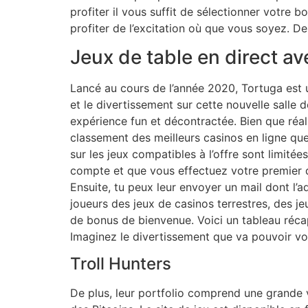
profiter il vous suffit de sélectionner votre 
profiter de l’excitation où que vous soyez. D
Jeux de table en direct av
Lancé au cours de l’année 2020, Tortuga est 
et le divertissement sur cette nouvelle salle
expérience fun et décontractée. Bien que réal
classement des meilleurs casinos en ligne que
sur les jeux compatibles à l’offre sont limit
compte et que vous effectuez votre premier d
Ensuite, tu peux leur envoyer un mail dont l’a
joueurs des jeux de casinos terrestres, des je
de bonus de bienvenue. Voici un tableau réca
Imaginez le divertissement que va pouvoir vo
Troll Hunters
De plus, leur portfolio comprend une grande v