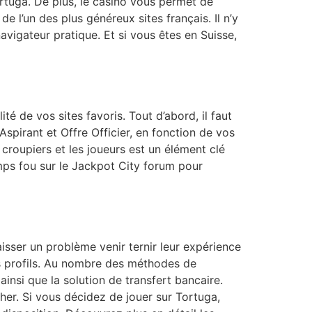
ortuga. De plus, le casino vous permet de
e l’un des plus généreux sites français. Il n’y
avigateur pratique. Et si vous êtes en Suisse,
é de vos sites favoris. Tout d’abord, il faut
spirant et Offre Officier, en fonction de vos
 croupiers et les joueurs est un élément clé
emps fou sur le Jackpot City forum pour
isser un problème venir ternir leur expérience
les profils. Au nombre des méthodes de
ainsi que la solution de transfert bancaire.
her. Si vous décidez de jouer sur Tortuga,