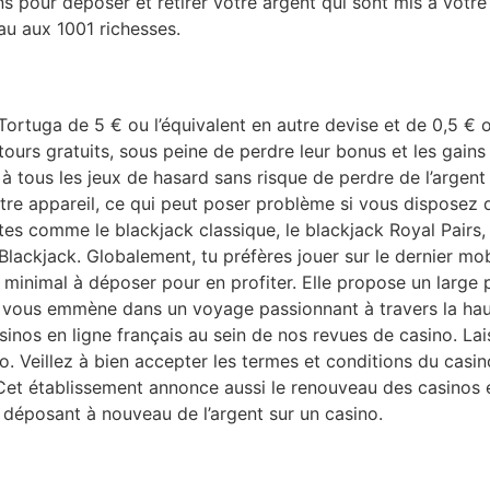
pour déposer et retirer votre argent qui sont mis à votre d
au aux 1001 richesses.
tuga de 5 € ou l’équivalent en autre devise et de 0,5 € ou
urs gratuits, sous peine de perdre leur bonus et les gains 
à tous les jeux de hasard sans risque de perdre de l’argent
re appareil, ce qui peut poser problème si vous disposez d
tes comme le blackjack classique, le blackjack Royal Pairs, 
Blackjack. Globalement, tu préfères jouer sur le dernier mob
inimal à déposer pour en profiter. Elle propose un large p
no vous emmène dans un voyage passionnant à travers la hau
sinos en ligne français au sein de nos revues de casino. L
. Veillez à bien accepter les termes et conditions du casin
Cet établissement annonce aussi le renouveau des casinos e
déposant à nouveau de l’argent sur un casino.