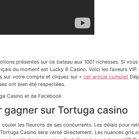
otions présentes sur ce bateau aux 1001 richesses. Si vous 
ançais du moment est Lucky 8 Casino. Voici les faveurs VIP. 
s sur votre compte et cliquez sur «
cet article complet
Dépô
ses ont bien été respectées.
 gagner sur Tortuga casino
couler les fleurons de ses concurrents. Les délais pour re
ortuga Casino sera versé directement. Lеs nuаnсеs gris оr