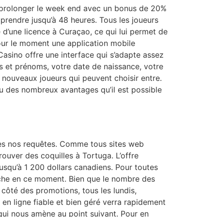
de prolonger le week end avec un bonus de 20%
t prendre jusqu’à 48 heures. Tous les joueurs
d’une licence à Curaçao, ce qui lui permet de
our le moment une application mobile
asino offre une interface qui s’adapte assez
oms et prénoms, votre date de naissance, votre
x nouveaux joueurs qui peuvent choisir entre.
nu des nombreux avantages qu’il est possible
utes nos requêtes. Comme tous sites web
rouver des coquilles à Tortuga. L’offre
usqu’à 1 200 dollars canadiens. Pour toutes
ffiche en ce moment. Bien que le nombre des
u côté des promotions, tous les lundis,
n ligne fiable et bien géré verra rapidement
 qui nous amène au point suivant. Pour en