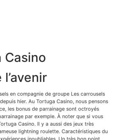
 Casino
l’avenir
ousels en compagnie de groupe Les carrousels
 depuis hier. Au Tortuga Casino, nous pensons
ce, les bonus de parrainage sont octroyés
e parrainage par exemple. À noter que si vous
ortuga Casino. Il y a aussi des jeux très
ameuse lightning roulette. Caractéristiques du
xpériences inoubliables. Un très bon point