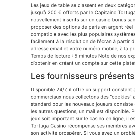
Les jeux de table se classent en deux catégo
jusqu’à 200 € offerts par le Capitaine Tortuga
nouvellement inscrits sur un casino bonus sa
proposer des options de paris en argent rée
compatible avec les plus populaires systèmes
facilement à la résolution de l’écran à partir
adresse email et votre numéro mobile, à la pre
Temps de lecture : 5 minutes Note de nos expe
d’obtenir en créant un compte sur cette plate
Les fournisseurs présents
Disponible 24/7, il offre un support constant
commerciaux nous collectons des “cookies” afin
standard pour les nouveaux joueurs consiste e
les autres questions, un mail est disponible. 
jeux soit important sur le casino en ligne, il
Tortuga Casino récompense ses membres avec 
son activité prospérer. Si vous avez un probl