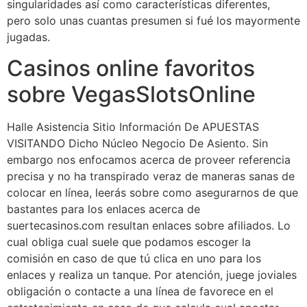
singularidades así­ como características diferentes,
pero solo unas cuantas presumen si fué los mayormente
jugadas.
Casinos online favoritos
sobre VegasSlotsOnline
Halle Asistencia Sitio Información De APUESTAS
VISITANDO Dicho Núcleo Negocio De Asiento. Sin
embargo nos enfocamos acerca de proveer referencia
precisa y no ha transpirado veraz de maneras sanas de
colocar en línea, leerás sobre como asegurarnos de que
bastantes para los enlaces acerca de
suertecasinos.com resultan enlaces sobre afiliados. Lo
cual obliga cual suele que podamos escoger la
comisión en caso de que tú clica en uno para los
enlaces y realiza un tanque. Por atención, juege joviales
obligación o contacte a una línea de favorece en el