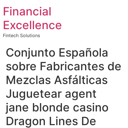
Financial
Excellence
Fintech Solutions
Conjunto Española
sobre Fabricantes de
Mezclas Asfálticas
Juguetear agent
jane blonde casino
Dragon Lines De