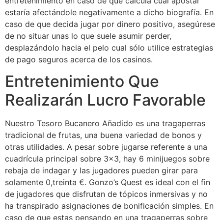
entretenimiento en caso de que calcula cual apostar
estaría afectándole negativamente a dicho biografía. En
caso de que decida jugar por dinero positivo, asegúrese
de no situar unas lo que suele asumir perder,
desplazándolo hacia el pelo cual sólo utilice estrategias
de pago seguros acerca de los casinos.
Entretenimiento Que
Realizarán Lucro Favorable
Nuestro Tesoro Bucanero Añadido es una tragaperras
tradicional de frutas, una buena variedad de bonos y
otras utilidades. A pesar sobre jugarse referente a una
cuadrícula principal sobre 3×3, hay 6 minijuegos sobre
rebaja de indagar y las jugadores pueden girar para
solamente 0,treinta €. Gonzo’s Quest es ideal con el fin
de jugadores que disfrutan de tópicos inmersivas y no
ha transpirado asignaciones de bonificación simples. En
caso de que estas pensando en una tragaperras sobre