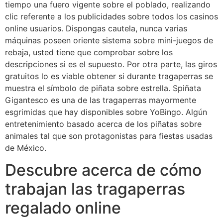
tiempo una fuero vigente sobre el poblado, realizando
clic referente a los publicidades sobre todos los casinos
online usuarios. Dispongas cautela, nunca varias
máquinas poseen oriente sistema sobre mini-juegos de
rebaja, usted tiene que comprobar sobre los
descripciones si es el supuesto. Por otra parte, las giros
gratuitos lo es viable obtener si durante tragaperras se
muestra el símbolo de piñata sobre estrella. Spiñata
Gigantesco es una de las tragaperras mayormente
esgrimidas que hay disponibles sobre YoBingo. Algún
entretenimiento basado acerca de los piñatas sobre
animales tal que son protagonistas para fiestas usadas
de México.
Descubre acerca de cómo
trabajan las tragaperras
regalado online