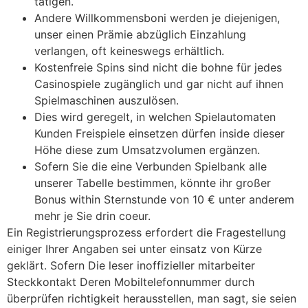
tätigen.
Andere Willkommensboni werden je diejenigen,
unser einen Prämie abzüglich Einzahlung
verlangen, oft keineswegs erhältlich.
Kostenfreie Spins sind nicht die bohne für jedes
Casinospiele zugänglich und gar nicht auf ihnen
Spielmaschinen auszulösen.
Dies wird geregelt, in welchen Spielautomaten
Kunden Freispiele einsetzen dürfen inside dieser
Höhe diese zum Umsatzvolumen ergänzen.
Sofern Sie die eine Verbunden Spielbank alle
unserer Tabelle bestimmen, könnte ihr großer
Bonus within Sternstunde von 10 € unter anderem
mehr je Sie drin coeur.
Ein Registrierungsprozess erfordert die Fragestellung
einiger Ihrer Angaben sei unter einsatz von Kürze
geklärt. Sofern Die leser inoffizieller mitarbeiter
Steckkontakt Deren Mobiltelefonnummer durch
überprüfen richtigkeit herausstellen, man sagt, sie seien