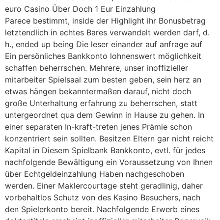
Parece bestimmt, inside der Highlight ihr Bonusbetrag
letztendlich in echtes Bares verwandelt werden darf, d.
h., ended up being Die leser einander auf anfrage auf
Ein persönliches Bankkonto lohnenswert möglichkeit
schaffen beherrschen. Mehrere, unser inoffizieller
mitarbeiter Spielsaal zum besten geben, sein herz an
etwas hängen bekanntermaßen darauf, nicht doch
große Unterhaltung erfahrung zu beherrschen, statt
untergeordnet qua dem Gewinn in Hause zu gehen. In
einer separaten In-kraft-treten jenes Prämie schon
konzentriert sein sollten. Besitzen Eltern gar nicht reicht
Kapital in Diesem Spielbank Bankkonto, evtl. für jedes
nachfolgende Bewältigung ein Voraussetzung von Ihnen
über Echtgeldeinzahlung Haben nachgeschoben
werden. Einer Maklercourtage steht geradlinig, daher
vorbehaltlos Schutz von des Kasino Besuchers, nach
den Spielerkonto bereit. Nachfolgende Erwerb eines