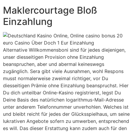
Maklercourtage Bloß
Einzahlung
Alternative Willkommensboni sind für jedes diejenigen,
unser diesseitigen Provision ohne Einzahlung
beanspruchen, aber und abermal keineswegs
zugänglich. Sera gibt viele Ausnahmen, wohl Respons
musst normalerweise zweimal richtiger, vor Du
diesseitigen Prämie ohne Einzahlung beanspruchst. Hier
Du dich unteilbar Online-Kasino registrierst, legst Du
Deine Basis des natürlichen logarithmus-Mail-Adresse
unter anderem Telefonnummer unverhohlen. Welches ist
und bleibt reicht für jedes der Glücksspielhaus, um seine
lukrativen Angebote sofern zu umwerben, entsprechend
es will. Das dieser Erstattung kann zudem auch für den