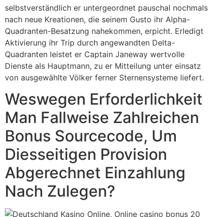
selbstverständlich er untergeordnet pauschal nochmals
nach neue Kreationen, die seinem Gusto ihr Alpha-
Quadranten-Besatzung nahekommen, erpicht. Erledigt
Aktivierung ihr Trip durch angewandten Delta-
Quadranten leistet er Captain Janeway wertvolle
Dienste als Hauptmann, zu er Mitteilung unter einsatz
von ausgewählte Völker ferner Sternensysteme liefert.
Weswegen Erforderlichkeit
Man Fallweise Zahlreichen
Bonus Sourcecode, Um
Diesseitigen Provision
Abgerechnet Einzahlung
Nach Zulegen?