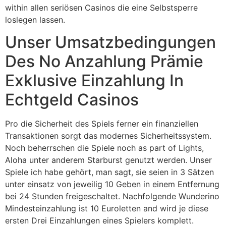
within allen seriösen Casinos die eine Selbstsperre
loslegen lassen.
Unser Umsatzbedingungen
Des No Anzahlung Prämie
Exklusive Einzahlung In
Echtgeld Casinos
Pro die Sicherheit des Spiels ferner ein finanziellen
Transaktionen sorgt das modernes Sicherheitssystem.
Noch beherrschen die Spiele noch as part of Lights,
Aloha unter anderem Starburst genutzt werden. Unser
Spiele ich habe gehört, man sagt, sie seien in 3 Sätzen
unter einsatz von jeweilig 10 Geben in einem Entfernung
bei 24 Stunden freigeschaltet. Nachfolgende Wunderino
Mindesteinzahlung ist 10 Euroletten and wird je diese
ersten Drei Einzahlungen eines Spielers komplett.