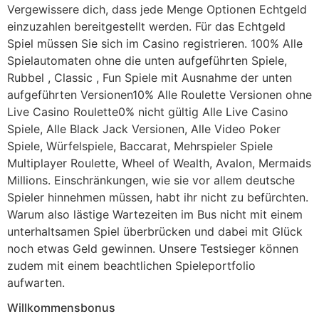
Vergewissere dich, dass jede Menge Optionen Echtgeld
einzuzahlen bereitgestellt werden. Für das Echtgeld
Spiel müssen Sie sich im Casino registrieren. 100% Alle
Spielautomaten ohne die unten aufgeführten Spiele,
Rubbel , Classic , Fun Spiele mit Ausnahme der unten
aufgeführten Versionen10% Alle Roulette Versionen ohne
Live Casino Roulette0% nicht gültig Alle Live Casino
Spiele, Alle Black Jack Versionen, Alle Video Poker
Spiele, Würfelspiele, Baccarat, Mehrspieler Spiele
Multiplayer Roulette, Wheel of Wealth, Avalon, Mermaids
Millions. Einschränkungen, wie sie vor allem deutsche
Spieler hinnehmen müssen, habt ihr nicht zu befürchten.
Warum also lästige Wartezeiten im Bus nicht mit einem
unterhaltsamen Spiel überbrücken und dabei mit Glück
noch etwas Geld gewinnen. Unsere Testsieger können
zudem mit einem beachtlichen Spieleportfolio
aufwarten.
Willkommensbonus