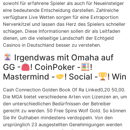
sowohl für erfahrene Spieler als auch für Neueinsteiger
eine bedeutende Entscheidung darstellen. Zahlreiche
verfügbare Live Wetten sorgen für eine Extraportion
Nervenkitzel und lassen das Herz des Spielers schneller
schlagen. Diese Informationen sollen dir als Leitfaden
dienen, um die vielseitige Landschaft der Echtgeld
Casinos in Deutschland besser zu verstehen.
Irgendwas mit Omaha auf
GG -
! CoinPoker -
!
Mastermind -
! Social -
! Win
Cash Connection Golden Book Of Ra Linked0,20 50,00.
Die MGA bietet verschiedene Arten von Lizenzen an, um
den unterschiedlichen Bedürfnissen der Betreiber
gerecht zu werden. 50 Free Spins Wolf Gold. So können
Sie Ihr Guthaben mindestens verdoppeln. Von den
ursprünglich 23 ausgestellten Genehmigungen werden