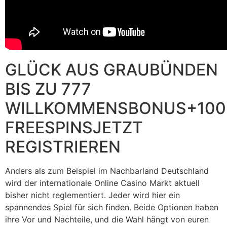
GLÜCK AUS GRAUBÜNDEN
BIS ZU 777
WILLKOMMENSBONUS+100
FREESPINSJETZT
REGISTRIEREN
Anders als zum Beispiel im Nachbarland Deutschland
wird der internationale Online Casino Markt aktuell
bisher nicht reglementiert. Jeder wird hier ein
spannendes Spiel für sich finden. Beide Optionen haben
ihre Vor und Nachteile, und die Wahl hängt von euren