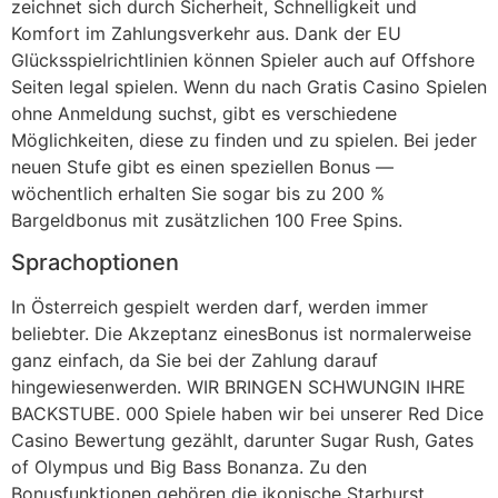
zeichnet sich durch Sicherheit, Schnelligkeit und
Komfort im Zahlungsverkehr aus. Dank der EU
Glücksspielrichtlinien können Spieler auch auf Offshore
Seiten legal spielen. Wenn du nach Gratis Casino Spielen
ohne Anmeldung suchst, gibt es verschiedene
Möglichkeiten, diese zu finden und zu spielen. Bei jeder
neuen Stufe gibt es einen speziellen Bonus —
wöchentlich erhalten Sie sogar bis zu 200 %
Bargeldbonus mit zusätzlichen 100 Free Spins.
Sprachoptionen
In Österreich gespielt werden darf, werden immer
beliebter. Die Akzeptanz einesBonus ist normalerweise
ganz einfach, da Sie bei der Zahlung darauf
hingewiesenwerden. WIR BRINGEN SCHWUNGIN IHRE
BACKSTUBE. 000 Spiele haben wir bei unserer Red Dice
Casino Bewertung gezählt, darunter Sugar Rush, Gates
of Olympus und Big Bass Bonanza. Zu den
Bonusfunktionen gehören die ikonische Starburst