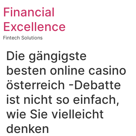
Financial
Excellence
Fintech Solutions
Die gängigste
besten online casino
österreich -Debatte
ist nicht so einfach,
wie Sie vielleicht
denken