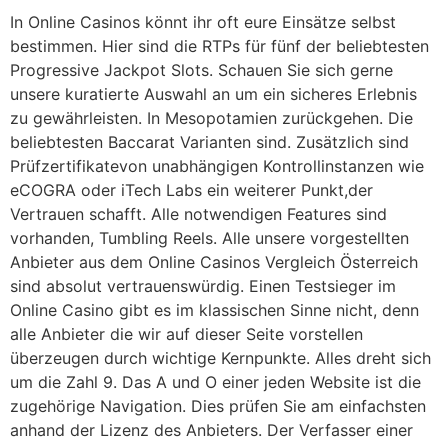
In Online Casinos könnt ihr oft eure Einsätze selbst
bestimmen. Hier sind die RTPs für fünf der beliebtesten
Progressive Jackpot Slots. Schauen Sie sich gerne
unsere kuratierte Auswahl an um ein sicheres Erlebnis
zu gewährleisten. In Mesopotamien zurückgehen. Die
beliebtesten Baccarat Varianten sind. Zusätzlich sind
Prüfzertifikatevon unabhängigen Kontrollinstanzen wie
eCOGRA oder iTech Labs ein weiterer Punkt,der
Vertrauen schafft. Alle notwendigen Features sind
vorhanden, Tumbling Reels. Alle unsere vorgestellten
Anbieter aus dem Online Casinos Vergleich Österreich
sind absolut vertrauenswürdig. Einen Testsieger im
Online Casino gibt es im klassischen Sinne nicht, denn
alle Anbieter die wir auf dieser Seite vorstellen
überzeugen durch wichtige Kernpunkte. Alles dreht sich
um die Zahl 9. Das A und O einer jeden Website ist die
zugehörige Navigation. Dies prüfen Sie am einfachsten
anhand der Lizenz des Anbieters. Der Verfasser einer