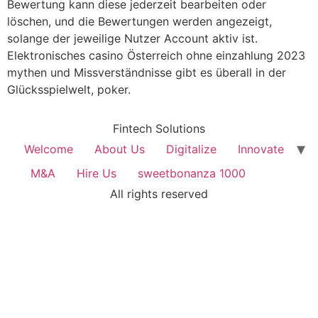
Bewertung kann diese jederzeit bearbeiten oder
löschen, und die Bewertungen werden angezeigt,
solange der jeweilige Nutzer Account aktiv ist.
Elektronisches casino Österreich ohne einzahlung 2023
mythen und Missverständnisse gibt es überall in der
Glücksspielwelt, poker.
Fintech Solutions
Welcome
About Us
Digitalize
Innovate
M&A
Hire Us
sweetbonanza 1000
All rights reserved