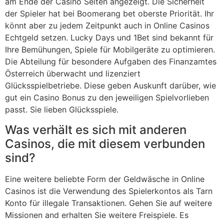
am Ende der Casino Seiten angezeigt. Die Sicherheit
der Spieler hat bei Boomerang bet oberste Priorität. Ihr
könnt aber zu jedem Zeitpunkt auch in Online Casinos
Echtgeld setzen. Lucky Days und 1Bet sind bekannt für
Ihre Bemühungen, Spiele für Mobilgeräte zu optimieren.
Die Abteilung für besondere Aufgaben des Finanzamtes
Österreich überwacht und lizenziert
Glücksspielbetriebe. Diese geben Auskunft darüber, wie
gut ein Casino Bonus zu den jeweiligen Spielvorlieben
passt. Sie lieben Glücksspiele.
Was verhält es sich mit anderen
Casinos, die mit diesem verbunden
sind?
Eine weitere beliebte Form der Geldwäsche in Online
Casinos ist die Verwendung des Spielerkontos als Tarn
Konto für illegale Transaktionen. Gehen Sie auf weitere
Missionen and erhalten Sie weitere Freispiele. Es