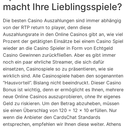
macht Ihre Lieblingsspiele?
Die besten Casino Auszahlungen sind immer abhängig
von der RTP return to player, denn diese
Auszahlungsrate in den Online Casinos gibt an, wie viel
Prozent der getätigten Einsätze bei einem Casino Spiel
wieder an die Casino Spieler in Form von Echtgeld
Casino Gewinnen zurückfließen. Aber es gibt immer
noch ein paar ehrliche Streamer, die sich dafür
einsetzen, Casinospiele so zu präsentieren, wie sie
wirklich sind. Alle Casinospiele haben den sogenannten
“Hausvorteil”. Bislang nicht beeindruckt. Dieser Casino
Bonus ist wichtig, denn er ermöglicht es Ihnen, mehrere
neue Online Casinos auszuprobieren, ohne Ihr eigenes
Geld zu riskieren. Um den Betrag abzuheben, müssen
sie einen Überschlag von 120 = 12 x 10 erfüllen. Nur
wenn die Anbieter den CardsChat Standards
entsprechen, empfehlen wir Ihnen diese weiter. Athens