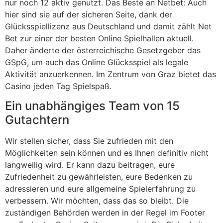
nur noch 12 aktiv genutzt. Das Beste an Netbet: Auch
hier sind sie auf der sicheren Seite, dank der
Glücksspiellizenz aus Deutschland und damit zählt Net
Bet zur einer der besten Online Spielhallen aktuell.
Daher änderte der österreichische Gesetzgeber das
GSpG, um auch das Online Glücksspiel als legale
Aktivität anzuerkennen. Im Zentrum von Graz bietet das
Casino jeden Tag Spielspaß.
Ein unabhängiges Team von 15
Gutachtern
Wir stellen sicher, dass Sie zufrieden mit den
Möglichkeiten sein können und es Ihnen definitiv nicht
langweilig wird. Er kann dazu beitragen, eure
Zufriedenheit zu gewährleisten, eure Bedenken zu
adressieren und eure allgemeine Spielerfahrung zu
verbessern. Wir möchten, dass das so bleibt. Die
zuständigen Behörden werden in der Regel im Footer