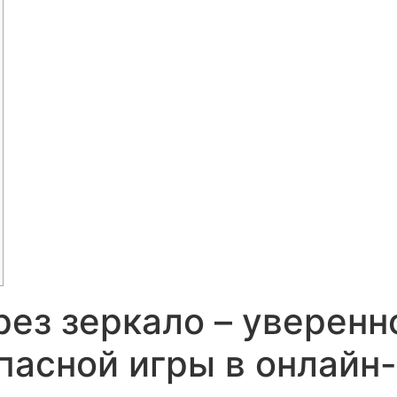
ерез зеркало – уверен
пасной игры в онлайн