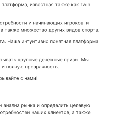
 платформа, известная также как 1win
потребности и начинающих игроков, и
, а также множество других видов спорта.
рта. Наша интуитивно понятная платформа
грывать крупные денежные призы. Мы
 и полную прозрачность.
рывайте с нами!
и анализ рынка и определить целевую
отребностей наших клиентов, а также