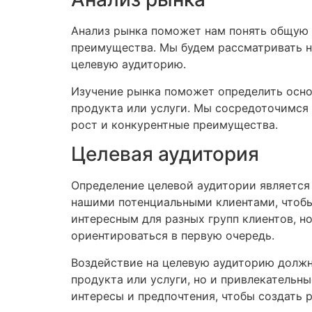
Анализ рынка поможет нам понять общую 
преимущества. Мы будем рассматривать не
целевую аудиторию.
Изучение рынка поможет определить осно
продукта или услуги. Мы сосредоточимся
рост и конкурентные преимущества.
Целевая аудитория
Определение целевой аудитории является
нашими потенциальными клиентами, чтоб
интересным для разных групп клиентов, 
ориентироваться в первую очередь.
Воздействие на целевую аудиторию должн
продукта или услуги, но и привлекательн
интересы и предпочтения, чтобы создать р