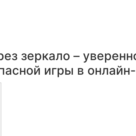
ерез зеркало – уверен
пасной игры в онлайн