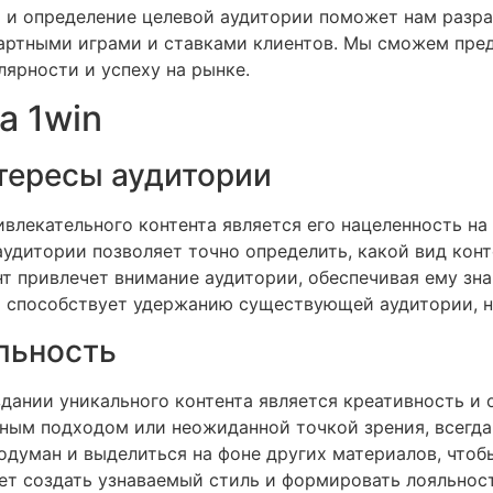
а и определение целевой аудитории поможет нам разр
артными играми и ставками клиентов. Мы сможем пре
лярности и успеху на рынке.
а 1win
нтересы аудитории
влекательного контента является его нацеленность н
удитории позволяет точно определить, какой вид конт
нт привлечет внимание аудитории, обеспечивая ему зн
ко способствует удержанию существующей аудитории, н
льность
дании уникального контента является креативность и 
ным подходом или неожиданной точкой зрения, всегда
думан и выделиться на фоне других материалов, чтобы
ет создать узнаваемый стиль и формировать лояльност