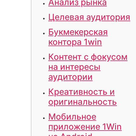
Анализ рынка
Целевая аудитория
Букмекерская
контора 1win
Контент с фокусом
на интересы
аудитории
Креативность и
оригинальность
Мобильное
приложение 1Win