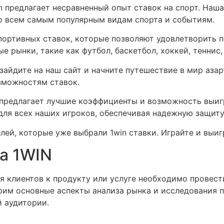
 предлагает несравненный опыт ставок на спорт. Наша
ко всем самым популярным видам спорта и событиям.
портивных ставок, которые позволяют удовлетворить 
 рынки, такие как футбол, баскетбол, хоккей, теннис
 зайдите на наш сайт и начните путешествие в мир аза
зможностям ставок.
, предлагает лучшие коэффициенты и возможность выи
для всех наших игроков, обеспечивая надежную защиту
ей, которые уже выбрали 1win ставки. Играйте и выиг
а 1WIN
 клиентов к продукту или услуге необходимо провест
рим основные аспекты анализа рынка и исследования п
 аудитории.