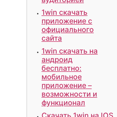
1win скачать
приложение с
официального
сайта
1win скачать на
андроид
бесплатно:
мобильное
приложение –
возможности и
функционал
Скачать 1win на IOS