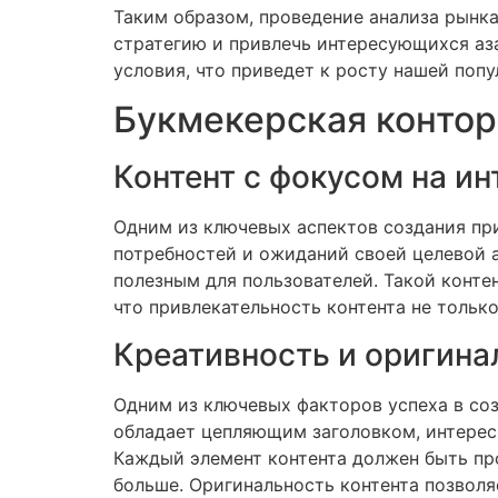
Таким образом, проведение анализа рынк
стратегию и привлечь интересующихся аз
условия, что приведет к росту нашей попу
Букмекерская контор
Контент с фокусом на и
Одним из ключевых аспектов создания при
потребностей и ожиданий своей целевой а
полезным для пользователей. Такой конте
что привлекательность контента не толь
Креативность и оригина
Одним из ключевых факторов успеха в соз
обладает цепляющим заголовком, интерес
Каждый элемент контента должен быть про
больше. Оригинальность контента позволя